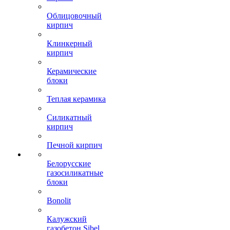
Облицовочный
кирпич
Клинкерный
кирпич
Керамические
блоки
Теплая керамика
Силикатный
кирпич
Печной кирпич
Белорусские
газосиликатные
блоки
Bonolit
Калужский
газобетон Sibel