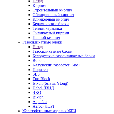
Назад
Кирпич
Строительный кирпич
Облицовочный кирпич
Клинкерный кирпич
Керамические блоки
Теплая керамика
Силикатный кирпич
Печной кирпич
Газосиликатные блоки
Назад
Газосиликатные блоки
Белорусские газосиликатные блоки
Bonolit
Калужский газобетон Sibel
Поритеп
SLS
EuroBlock
Istkult (бывш. Ytong)
Hebel ЛЗИД
ЭКО
Bikton
Аэробел
Aeroc (ЛСР)
Железобетонные изделия ЖБИ