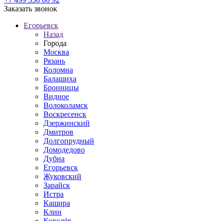
Заказать звонок
Егорьевск
Назад
Города
Москва
Рязань
Коломна
Балашиха
Бронницы
Видное
Волоколамск
Воскресенск
Дзержинский
Дмитров
Долгопрудный
Домодедово
Дубна
Егорьевск
Жуковский
Зарайск
Истра
Кашира
Клин
Королёв