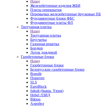
Назад
Железобетонные изделия ЖБИ
Плиты перекрытия
Перемычки железобетонные брусковые ПБ
Фундаментные блоки ФБС
Фундаментные плиты ФЛ
Тротуарная плитка
Назад
Тротуарная плитка
Брусчатка
Газонная решетка
Бордюр
Лоток дождевой
Газобетонные блоки
Назад
Газобетонные блоки
Белорусские газобетонные блоки
Bonolit
Поритеп
SLS
EuroBlock
Istkult (бывш. Ytong)
Hebel ЛЗИД
Bikton
Аэробел