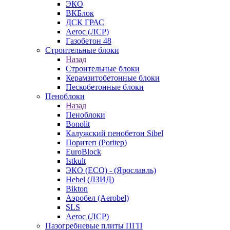
ЭКО
ВКБлок
ДСК ГРАС
Aeroc (ЛСР)
Газобетон 48
Строительные блоки
Назад
Строительные блоки
Керамзитобетонные блоки
Пескобетонные блоки
Пеноблоки
Назад
Пеноблоки
Bonolit
Калужский пенобетон Sibel
Поритеп (Poritep)
EuroBlock
Istkult
ЭКО (ECO) - (Ярославль)
Hebel (ЛЗИД)
Bikton
Аэробел (Aerobel)
SLS
Aeroc (ЛСР)
Пазогребневые плиты ПГП