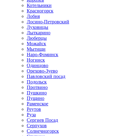
Котельники
Красногорск
Лобня
Лосино-Петровский
Луховицы
Лыткарино
Люберцы
Можайск
Мытищи
Наро-Фоминск
Ногинск
Одинцово
Орехово-Зуево
Павловский посад
Подольск
Протвино
Пушкино
Пущино
Раменское
Реутов
Руза
Сергиев Посад
Серпухов
Солнечногорск