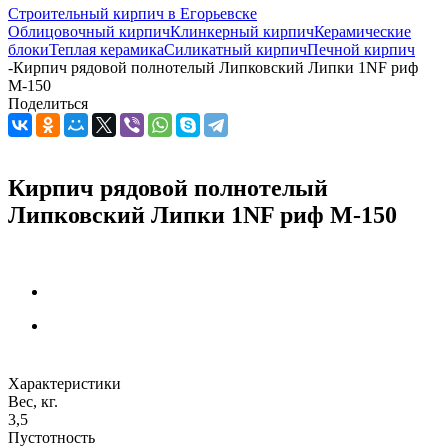
Строительный кирпич в Егорьевске
Облицовочный кирпич
Клинкерный кирпич
Керамические
блоки
Теплая керамика
Силикатный кирпич
Печной кирпич
-
Кирпич рядовой полнотелый Липковский Липки 1NF риф
М-150
Поделиться
Кирпич рядовой полнотелый
Липковский Липки 1NF риф М-150
Характеристики
Вес, кг.
3,5
Пустотность