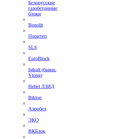
Белорусские
газобетонные
блоки
Bonolit
Поритеп
SLS
EuroBlock
Istkult (бывш.
Ytong)
Hebel ЛЗИД
Bikton
Аэробел
ЭКО
ВКБлок