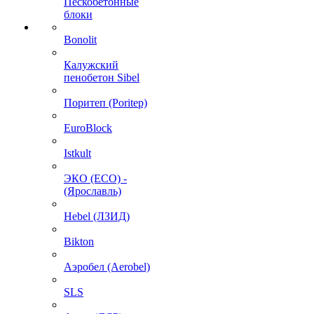
Пескобетонные
блоки
Bonolit
Калужский
пенобетон Sibel
Поритеп (Poritep)
EuroBlock
Istkult
ЭКО (ECO) -
(Ярославль)
Hebel (ЛЗИД)
Bikton
Аэробел (Aerobel)
SLS