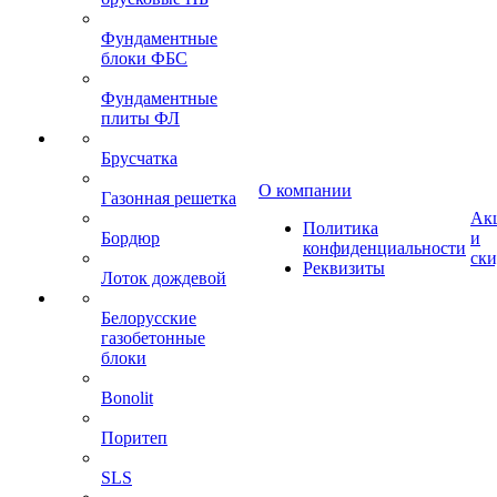
Фундаментные
блоки ФБС
Фундаментные
плиты ФЛ
Брусчатка
О компании
Газонная решетка
Ак
Политика
Бордюр
и
конфиденциальности
ск
Реквизиты
Лоток дождевой
Белорусские
газобетонные
блоки
Bonolit
Поритеп
SLS