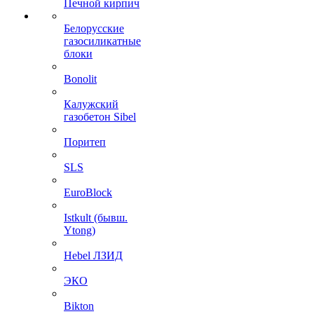
Печной кирпич
Белорусские
газосиликатные
блоки
Bonolit
Калужский
газобетон Sibel
Поритеп
SLS
EuroBlock
Istkult (бывш.
Ytong)
Hebel ЛЗИД
ЭКО
Bikton