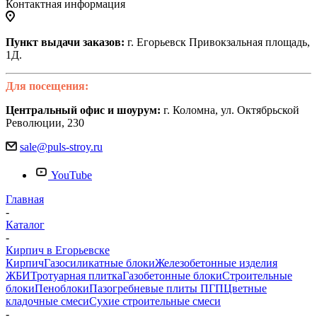
Контактная информация
Пункт выдачи заказов:
г. Егорьевск Привокзальная площадь,
1Д.
Для посещения:
Центральный офис и шоурум:
г. Коломна, ул. Октябрьской
Революции, 230
sale@puls-stroy.ru
YouTube
Главная
-
Каталог
-
Кирпич в Егорьевске
Кирпич
Газосиликатные блоки
Железобетонные изделия
ЖБИ
Тротуарная плитка
Газобетонные блоки
Строительные
блоки
Пеноблоки
Пазогребневые плиты ПГП
Цветные
кладочные смеси
Сухие строительные смеси
-