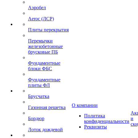
Аэробел
Aeroc (ЛСР)
Плиты перекрытия
Перемычки
железобетонные
брусковые ПБ
Фундаментные
блоки ФБС
Фундаментные
плиты ФЛ
Брусчатка
О компании
Газонная решетка
Ак
Политика
Бордюр
и
конфиденциальности
ск
Реквизиты
Лоток дождевой