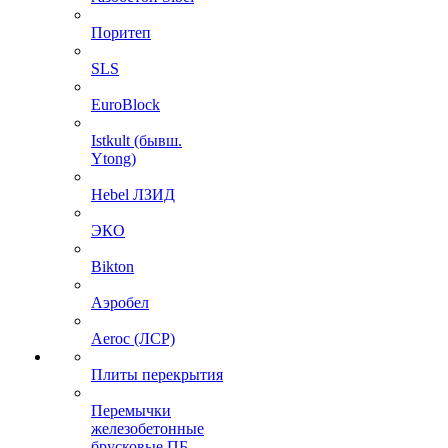
Поритеп
SLS
EuroBlock
Istkult (бывш.
Ytong)
Hebel ЛЗИД
ЭКО
Bikton
Аэробел
Aeroc (ЛСР)
Плиты перекрытия
Перемычки
железобетонные
брусковые ПБ