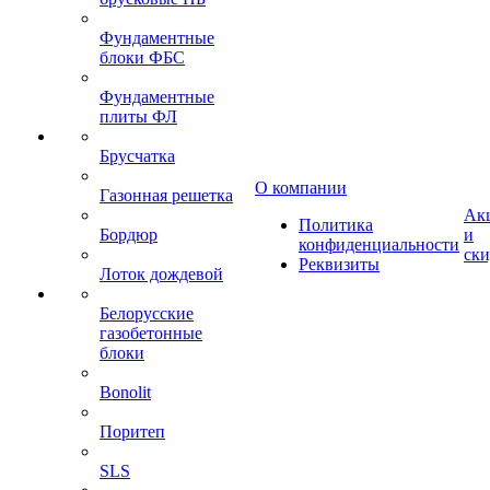
Фундаментные
блоки ФБС
Фундаментные
плиты ФЛ
Брусчатка
О компании
Газонная решетка
Ак
Политика
Бордюр
и
конфиденциальности
ск
Реквизиты
Лоток дождевой
Белорусские
газобетонные
блоки
Bonolit
Поритеп
SLS