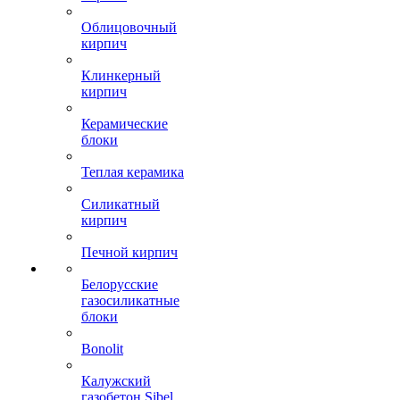
Облицовочный
кирпич
Клинкерный
кирпич
Керамические
блоки
Теплая керамика
Силикатный
кирпич
Печной кирпич
Белорусские
газосиликатные
блоки
Bonolit
Калужский
газобетон Sibel