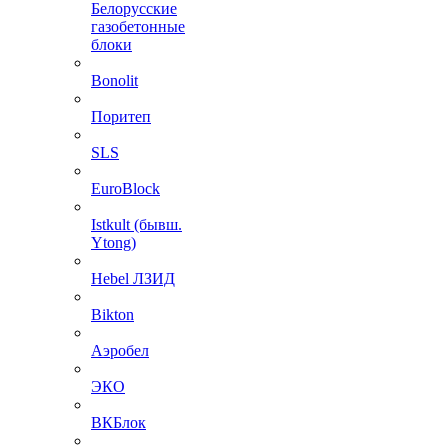
Белорусские
газобетонные
блоки
Bonolit
Поритеп
SLS
EuroBlock
Istkult (бывш.
Ytong)
Hebel ЛЗИД
Bikton
Аэробел
ЭКО
ВКБлок