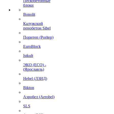
Пескобетонные
блоки
Bonolit
Калужский
пенобетон Sibel
Поритеп (Poritep)
EuroBlock
Istkult
ЭКО (ECO) -
(Ярославль)
Hebel (ЛЗИД)
Bikton
Аэробел (Aerobel)
SLS