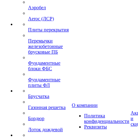
Аэробел
Aeroc (ЛСР)
Плиты перекрытия
Перемычки
железобетонные
брусковые ПБ
Фундаментные
блоки ФБС
Фундаментные
плиты ФЛ
Брусчатка
О компании
Газонная решетка
Ак
Политика
Бордюр
и
конфиденциальности
ск
Реквизиты
Лоток дождевой