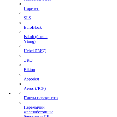
Поритеп
SLS
EuroBlock
Istkult (бывш.
Ytong)
Hebel ЛЗИД
ЭКО
Bikton
Аэробел
Aeroc (ЛСР)
Плиты перекрытия
Перемычки
железобетонные
брусковые ПБ