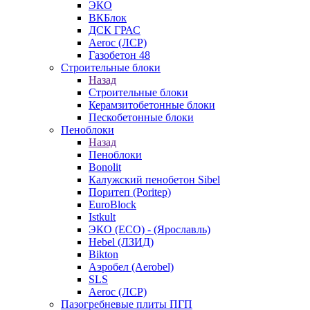
ЭКО
ВКБлок
ДСК ГРАС
Aeroc (ЛСР)
Газобетон 48
Строительные блоки
Назад
Строительные блоки
Керамзитобетонные блоки
Пескобетонные блоки
Пеноблоки
Назад
Пеноблоки
Bonolit
Калужский пенобетон Sibel
Поритеп (Poritep)
EuroBlock
Istkult
ЭКО (ECO) - (Ярославль)
Hebel (ЛЗИД)
Bikton
Аэробел (Aerobel)
SLS
Aeroc (ЛСР)
Пазогребневые плиты ПГП