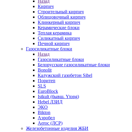
Назад
Кирпич
Строительный кирпич
Облицовочный кирпич
Клинкерный кирпич
Керамические блоки
Теплая керамика
Силикатный кирпич
Печной кирпич
Газосиликатные блоки
Назад
Газосиликатные блоки
Белорусские газосиликатные блоки
Bonolit
Калужский газобетон Sibel
Поритеп
SLS
EuroBlock
Istkult (бывш. Ytong)
Hebel ЛЗИД
ЭКО
Bikton
Аэробел
Aeroc (ЛСР)
Железобетонные изделия ЖБИ