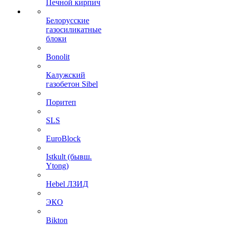
Печной кирпич
Белорусские
газосиликатные
блоки
Bonolit
Калужский
газобетон Sibel
Поритеп
SLS
EuroBlock
Istkult (бывш.
Ytong)
Hebel ЛЗИД
ЭКО
Bikton