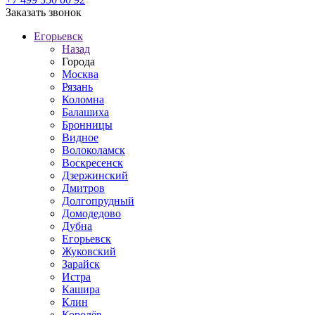
Заказать звонок
Егорьевск
Назад
Города
Москва
Рязань
Коломна
Балашиха
Бронницы
Видное
Волоколамск
Воскресенск
Дзержинский
Дмитров
Долгопрудный
Домодедово
Дубна
Егорьевск
Жуковский
Зарайск
Истра
Кашира
Клин
Королёв