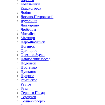
Котельники
Красногорск
Лобня
Лосино-Петровский
Луховицы
Лыткарино
Люберцы
Можайск
Мытищи
Наро-Фоминск
Ногинск
Одинцово
Орехово-Зуево
Павловский посад
Подольск
Протвино
Пушкино
Пущино
Раменское
Реутов
Руза
Сергиев Посад
Серпухов
Солнечногорск