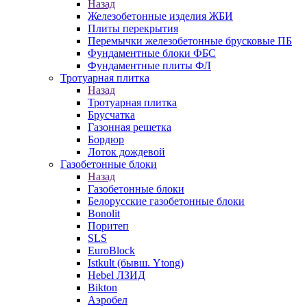
Назад
Железобетонные изделия ЖБИ
Плиты перекрытия
Перемычки железобетонные брусковые ПБ
Фундаментные блоки ФБС
Фундаментные плиты ФЛ
Тротуарная плитка
Назад
Тротуарная плитка
Брусчатка
Газонная решетка
Бордюр
Лоток дождевой
Газобетонные блоки
Назад
Газобетонные блоки
Белорусские газобетонные блоки
Bonolit
Поритеп
SLS
EuroBlock
Istkult (бывш. Ytong)
Hebel ЛЗИД
Bikton
Аэробел