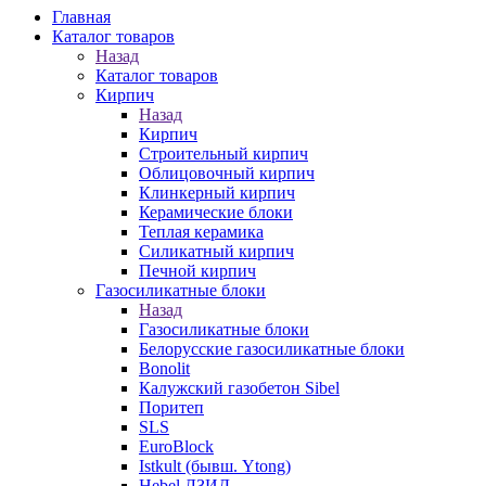
Главная
Каталог товаров
Назад
Каталог товаров
Кирпич
Назад
Кирпич
Строительный кирпич
Облицовочный кирпич
Клинкерный кирпич
Керамические блоки
Теплая керамика
Силикатный кирпич
Печной кирпич
Газосиликатные блоки
Назад
Газосиликатные блоки
Белорусские газосиликатные блоки
Bonolit
Калужский газобетон Sibel
Поритеп
SLS
EuroBlock
Istkult (бывш. Ytong)
Hebel ЛЗИД