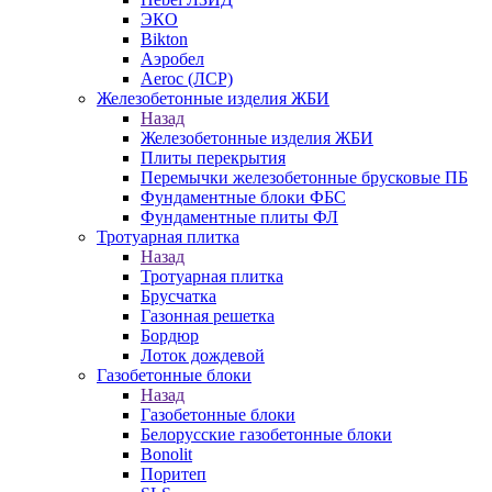
ЭКО
Bikton
Аэробел
Aeroc (ЛСР)
Железобетонные изделия ЖБИ
Назад
Железобетонные изделия ЖБИ
Плиты перекрытия
Перемычки железобетонные брусковые ПБ
Фундаментные блоки ФБС
Фундаментные плиты ФЛ
Тротуарная плитка
Назад
Тротуарная плитка
Брусчатка
Газонная решетка
Бордюр
Лоток дождевой
Газобетонные блоки
Назад
Газобетонные блоки
Белорусские газобетонные блоки
Bonolit
Поритеп