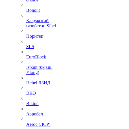
Bonolit
Калужский
газобетон Sibel
Поритеп
SLS
EuroBlock
Istkult (бывш.
Ytong)
Hebel ЛЗИД
ЭКО
Bikton
Аэробел
Aeroc (ЛСР)