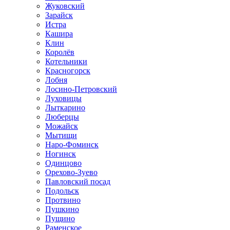
Жуковский
Зарайск
Истра
Кашира
Клин
Королёв
Котельники
Красногорск
Лобня
Лосино-Петровский
Луховицы
Лыткарино
Люберцы
Можайск
Мытищи
Наро-Фоминск
Ногинск
Одинцово
Орехово-Зуево
Павловский посад
Подольск
Протвино
Пушкино
Пущино
Раменское