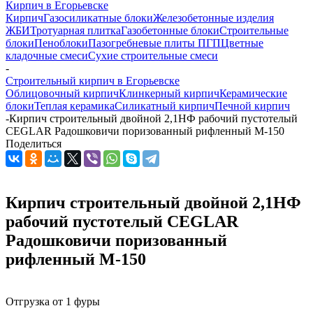
Кирпич в Егорьевске
Кирпич
Газосиликатные блоки
Железобетонные изделия
ЖБИ
Тротуарная плитка
Газобетонные блоки
Строительные
блоки
Пеноблоки
Пазогребневые плиты ПГП
Цветные
кладочные смеси
Сухие строительные смеси
-
Строительный кирпич в Егорьевске
Облицовочный кирпич
Клинкерный кирпич
Керамические
блоки
Теплая керамика
Силикатный кирпич
Печной кирпич
-
Кирпич строительный двойной 2,1НФ рабочий пустотелый
CEGLAR Радошковичи поризованный рифленный М-150
Поделиться
Кирпич строительный двойной 2,1НФ
рабочий пустотелый CEGLAR
Радошковичи поризованный
рифленный М-150