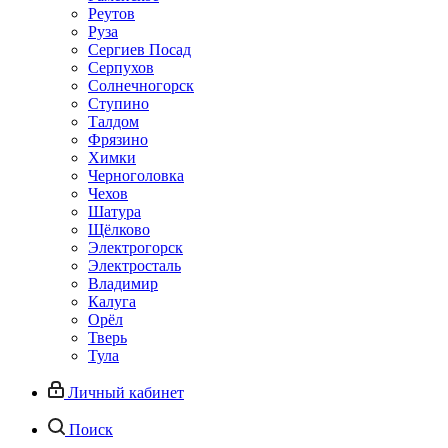
Реутов
Руза
Сергиев Посад
Серпухов
Солнечногорск
Ступино
Талдом
Фрязино
Химки
Черноголовка
Чехов
Шатура
Щёлково
Электрогорск
Электросталь
Владимир
Калуга
Орёл
Тверь
Тула
Личный кабинет
Поиск