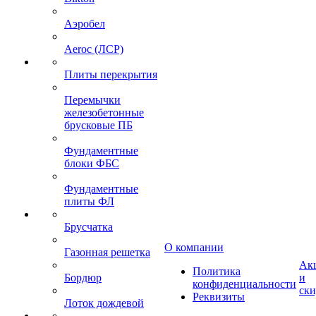
Аэробел
Aeroc (ЛСР)
Плиты перекрытия
Перемычки
железобетонные
брусковые ПБ
Фундаментные
блоки ФБС
Фундаментные
плиты ФЛ
Брусчатка
О компании
Газонная решетка
Ак
Политика
Бордюр
и
конфиденциальности
ск
Реквизиты
Лоток дождевой