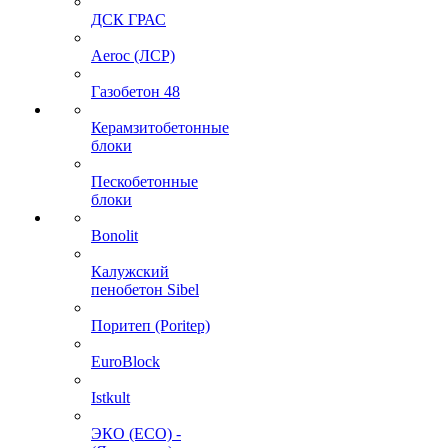
ДСК ГРАС
Aeroc (ЛСР)
Газобетон 48
Керамзитобетонные
блоки
Пескобетонные
блоки
Bonolit
Калужский
пенобетон Sibel
Поритеп (Poritep)
EuroBlock
Istkult
ЭКО (ECO) -