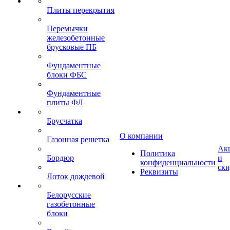
Плиты перекрытия
Перемычки
железобетонные
брусковые ПБ
Фундаментные
блоки ФБС
Фундаментные
плиты ФЛ
Брусчатка
О компании
Газонная решетка
Ак
Политика
Бордюр
и
конфиденциальности
ск
Реквизиты
Лоток дождевой
Белорусские
газобетонные
блоки