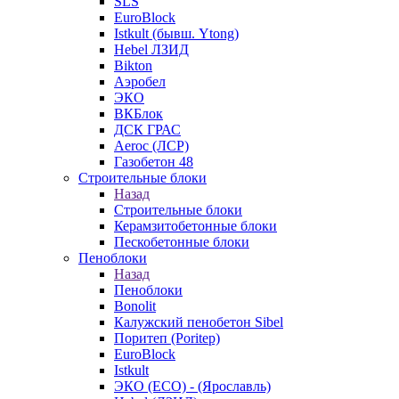
SLS
EuroBlock
Istkult (бывш. Ytong)
Hebel ЛЗИД
Bikton
Аэробел
ЭКО
ВКБлок
ДСК ГРАС
Aeroc (ЛСР)
Газобетон 48
Строительные блоки
Назад
Строительные блоки
Керамзитобетонные блоки
Пескобетонные блоки
Пеноблоки
Назад
Пеноблоки
Bonolit
Калужский пенобетон Sibel
Поритеп (Poritep)
EuroBlock
Istkult
ЭКО (ECO) - (Ярославль)