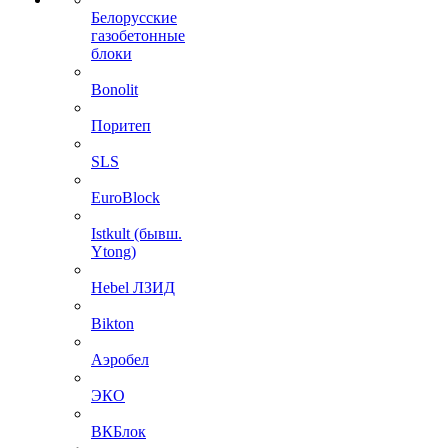
Белорусские
газобетонные
блоки
Bonolit
Поритеп
SLS
EuroBlock
Istkult (бывш.
Ytong)
Hebel ЛЗИД
Bikton
Аэробел
ЭКО
ВКБлок