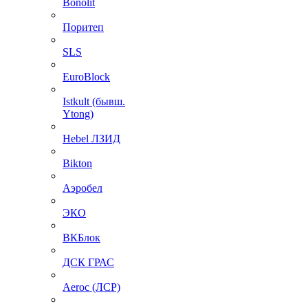
Bonolit
Поритеп
SLS
EuroBlock
Istkult (бывш.
Ytong)
Hebel ЛЗИД
Bikton
Аэробел
ЭКО
ВКБлок
ДСК ГРАС
Aeroc (ЛСР)