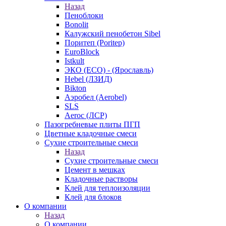
Назад
Пеноблоки
Bonolit
Калужский пенобетон Sibel
Поритеп (Poritep)
EuroBlock
Istkult
ЭКО (ECO) - (Ярославль)
Hebel (ЛЗИД)
Bikton
Аэробел (Aerobel)
SLS
Aeroc (ЛСР)
Пазогребневые плиты ПГП
Цветные кладочные смеси
Сухие строительные смеси
Назад
Сухие строительные смеси
Цемент в мешках
Кладочные растворы
Клей для теплоизоляции
Клей для блоков
О компании
Назад
О компании