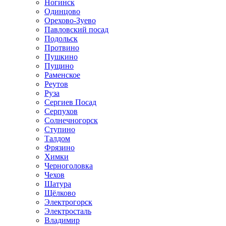
Ногинск
Одинцово
Орехово-Зуево
Павловский посад
Подольск
Протвино
Пушкино
Пущино
Раменское
Реутов
Руза
Сергиев Посад
Серпухов
Солнечногорск
Ступино
Талдом
Фрязино
Химки
Черноголовка
Чехов
Шатура
Щёлково
Электрогорск
Электросталь
Владимир