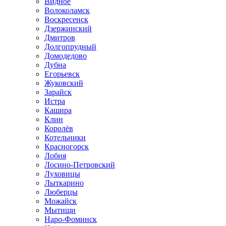
Видное
Волоколамск
Воскресенск
Дзержинский
Дмитров
Долгопрудный
Домодедово
Дубна
Егорьевск
Жуковский
Зарайск
Истра
Кашира
Клин
Королёв
Котельники
Красногорск
Лобня
Лосино-Петровский
Луховицы
Лыткарино
Люберцы
Можайск
Мытищи
Наро-Фоминск