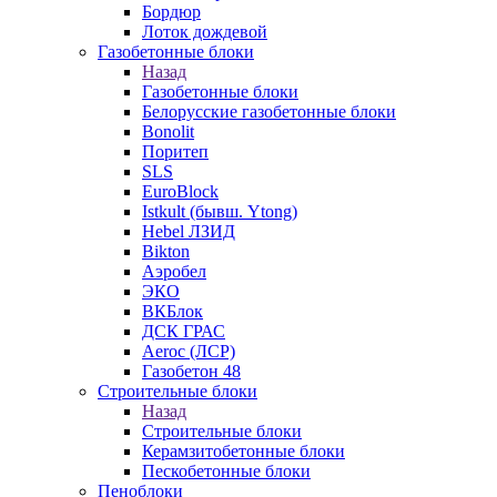
Бордюр
Лоток дождевой
Газобетонные блоки
Назад
Газобетонные блоки
Белорусские газобетонные блоки
Bonolit
Поритеп
SLS
EuroBlock
Istkult (бывш. Ytong)
Hebel ЛЗИД
Bikton
Аэробел
ЭКО
ВКБлок
ДСК ГРАС
Aeroc (ЛСР)
Газобетон 48
Строительные блоки
Назад
Строительные блоки
Керамзитобетонные блоки
Пескобетонные блоки
Пеноблоки