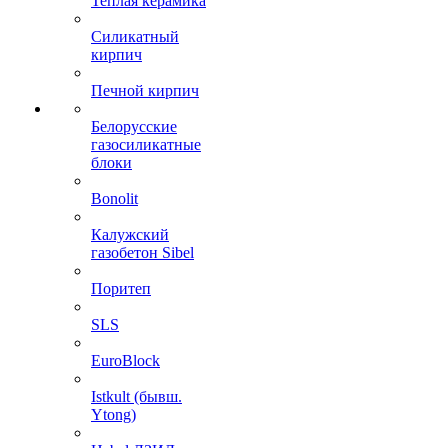
Теплая керамика
Силикатный
кирпич
Печной кирпич
Белорусские
газосиликатные
блоки
Bonolit
Калужский
газобетон Sibel
Поритеп
SLS
EuroBlock
Istkult (бывш.
Ytong)