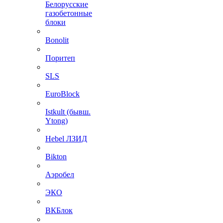
Белорусские
газобетонные
блоки
Bonolit
Поритеп
SLS
EuroBlock
Istkult (бывш.
Ytong)
Hebel ЛЗИД
Bikton
Аэробел
ЭКО
ВКБлок