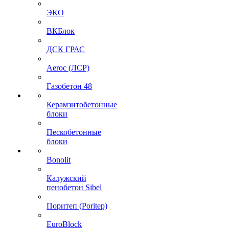
ЭКО
ВКБлок
ДСК ГРАС
Aeroc (ЛСР)
Газобетон 48
Керамзитобетонные
блоки
Пескобетонные
блоки
Bonolit
Калужский
пенобетон Sibel
Поритеп (Poritep)
EuroBlock