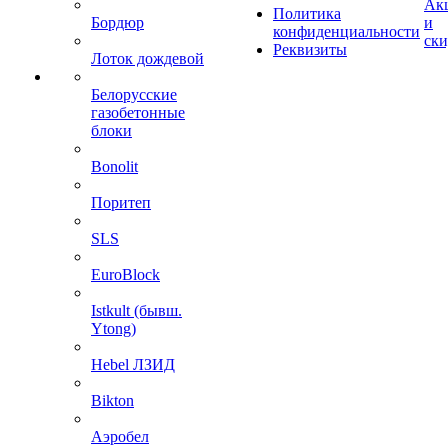
Ак
Политика
Бордюр
и
конфиденциальности
ск
Реквизиты
Лоток дождевой
Белорусские
газобетонные
блоки
Bonolit
Поритеп
SLS
EuroBlock
Istkult (бывш.
Ytong)
Hebel ЛЗИД
Bikton
Аэробел