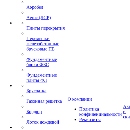
Аэробел
Aeroc (ЛСР)
Плиты перекрытия
Перемычки
железобетонные
брусковые ПБ
Фундаментные
блоки ФБС
Фундаментные
плиты ФЛ
Брусчатка
О компании
Газонная решетка
Ак
Политика
Бордюр
и
конфиденциальности
ск
Реквизиты
Лоток дождевой