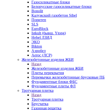
Газосиликатные блоки
Белорусские газосиликатные блоки
Bonolit
Калужский газобетон Sibel
Поритеп
SLS
EuroBlock
Istkult (бывш. Ytong)
Hebel ЛЗИД
ЭКО
Bikton
Аэробел
Aeroc (ЛСР)
Железобетонные изделия ЖБИ
Назад
Железобетонные изделия ЖБИ
Плиты перекрытия
Перемычки железобетонные брусковые ПБ
Фундаментные блоки ФБС
Фундаментные плиты ФЛ
Тротуарная плитка
Назад
Тротуарная плитка
Брусчатка
Газонная решетка