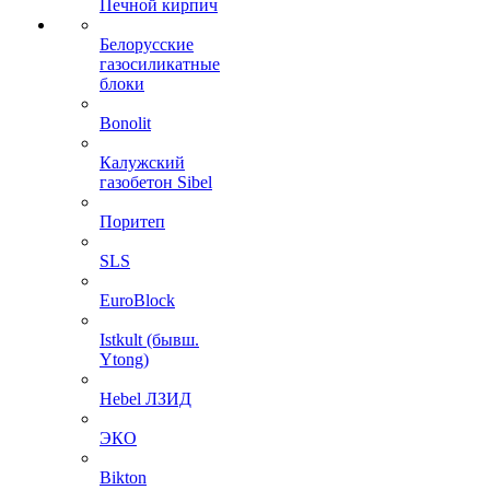
Печной кирпич
Белорусские
газосиликатные
блоки
Bonolit
Калужский
газобетон Sibel
Поритеп
SLS
EuroBlock
Istkult (бывш.
Ytong)
Hebel ЛЗИД
ЭКО
Bikton