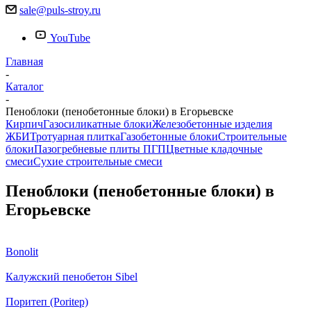
sale@puls-stroy.ru
YouTube
Главная
-
Каталог
-
Пеноблоки (пенобетонные блоки) в Егорьевске
Кирпич
Газосиликатные блоки
Железобетонные изделия
ЖБИ
Тротуарная плитка
Газобетонные блоки
Строительные
блоки
Пазогребневые плиты ПГП
Цветные кладочные
смеси
Сухие строительные смеси
Пеноблоки (пенобетонные блоки) в
Егорьевске
Bonolit
Калужский пенобетон Sibel
Поритеп (Poritep)