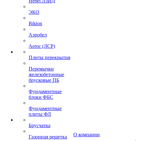
Hebel ЛЗИД
ЭКО
Bikton
Аэробел
Aeroc (ЛСР)
Плиты перекрытия
Перемычки
железобетонные
брусковые ПБ
Фундаментные
блоки ФБС
Фундаментные
плиты ФЛ
Брусчатка
О компании
Газонная решетка