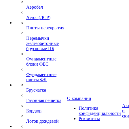
Аэробел
Aeroc (ЛСР)
Плиты перекрытия
Перемычки
железобетонные
брусковые ПБ
Фундаментные
блоки ФБС
Фундаментные
плиты ФЛ
Брусчатка
О компании
Газонная решетка
Ак
Политика
Бордюр
и
конфиденциальности
ск
Реквизиты
Лоток дождевой