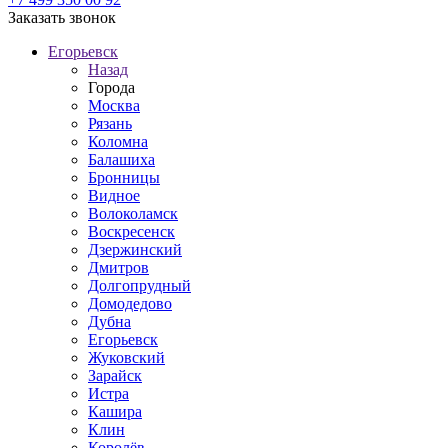
Заказать звонок
Егорьевск
Назад
Города
Москва
Рязань
Коломна
Балашиха
Бронницы
Видное
Волоколамск
Воскресенск
Дзержинский
Дмитров
Долгопрудный
Домодедово
Дубна
Егорьевск
Жуковский
Зарайск
Истра
Кашира
Клин
Королёв