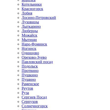
Котельники
Красногорск
Лобня
Лосино-Петровский
Луховицы
Лыткарино
Люберцы
Можайск
Мытищи
Наро-Фоминск
Ногинск
Одинцово
Орехово-Зуево
Павловский посад
Подольск
Протвино
Пушкино
Пущино
Раменское
Реутов
Руза
Сергиев Посад
Серпухов
Солнечногорск