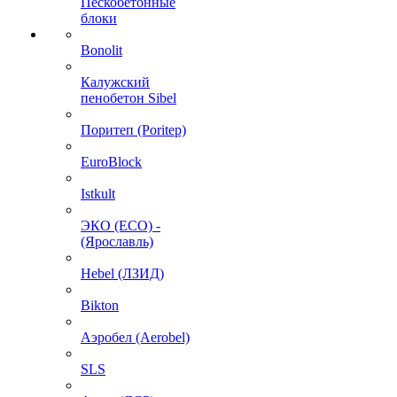
Пескобетонные
блоки
Bonolit
Калужский
пенобетон Sibel
Поритеп (Poritep)
EuroBlock
Istkult
ЭКО (ECO) -
(Ярославль)
Hebel (ЛЗИД)
Bikton
Аэробел (Aerobel)
SLS