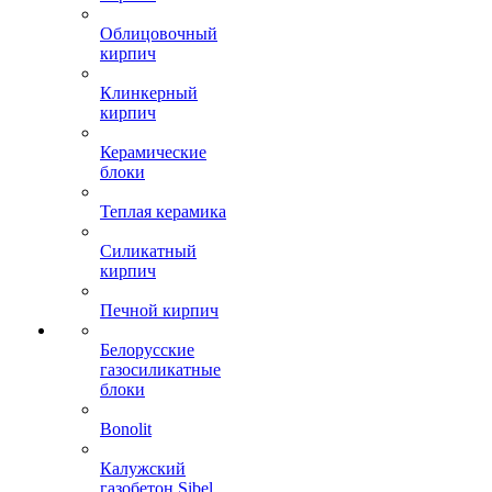
Облицовочный
кирпич
Клинкерный
кирпич
Керамические
блоки
Теплая керамика
Силикатный
кирпич
Печной кирпич
Белорусские
газосиликатные
блоки
Bonolit
Калужский
газобетон Sibel