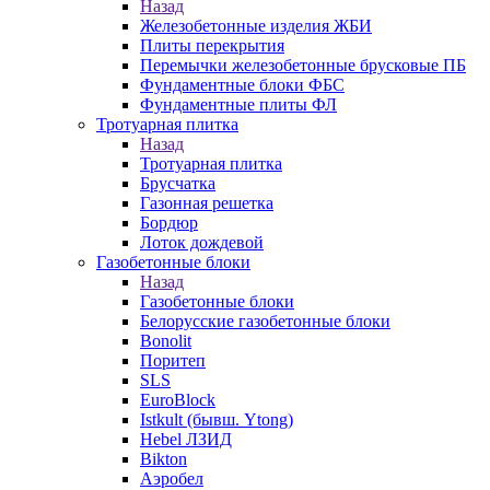
Назад
Железобетонные изделия ЖБИ
Плиты перекрытия
Перемычки железобетонные брусковые ПБ
Фундаментные блоки ФБС
Фундаментные плиты ФЛ
Тротуарная плитка
Назад
Тротуарная плитка
Брусчатка
Газонная решетка
Бордюр
Лоток дождевой
Газобетонные блоки
Назад
Газобетонные блоки
Белорусские газобетонные блоки
Bonolit
Поритеп
SLS
EuroBlock
Istkult (бывш. Ytong)
Hebel ЛЗИД
Bikton
Аэробел