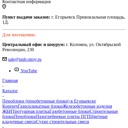
Контактная информация
Пункт выдачи заказов:
г. Егорьевск Привокзальная площадь,
1Д.
Для посещения:
Центральный офис и шоурум:
г. Коломна, ул. Октябрьской
Революции, 230
sale@puls-stroy.ru
YouTube
Главная
-
Каталог
-
Пеноблоки (пенобетонные блоки) в Егорьевске
Кирпич
Газосиликатные блоки
Железобетонные изделия
ЖБИ
Тротуарная плитка
Газобетонные блоки
Строительные
блоки
Пеноблоки
Пазогребневые плиты ПГП
Цветные
кладочные смеси
Сухие строительные смеси
-