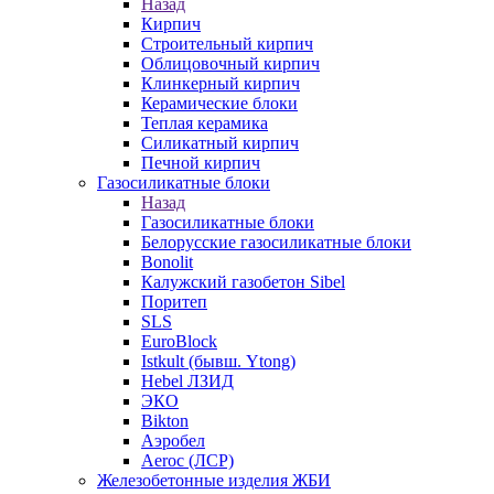
Назад
Кирпич
Строительный кирпич
Облицовочный кирпич
Клинкерный кирпич
Керамические блоки
Теплая керамика
Силикатный кирпич
Печной кирпич
Газосиликатные блоки
Назад
Газосиликатные блоки
Белорусские газосиликатные блоки
Bonolit
Калужский газобетон Sibel
Поритеп
SLS
EuroBlock
Istkult (бывш. Ytong)
Hebel ЛЗИД
ЭКО
Bikton
Аэробел
Aeroc (ЛСР)
Железобетонные изделия ЖБИ