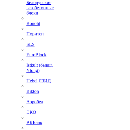
Белорусские
газобетонные
блоки
Bonolit
Поритеп
SLS
EuroBlock
Istkult (бывш.
Ytong)
Hebel ЛЗИД
Bikton
Аэробел
ЭКО
ВКБлок