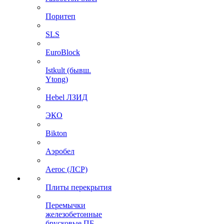
Поритеп
SLS
EuroBlock
Istkult (бывш.
Ytong)
Hebel ЛЗИД
ЭКО
Bikton
Аэробел
Aeroc (ЛСР)
Плиты перекрытия
Перемычки
железобетонные
брусковые ПБ