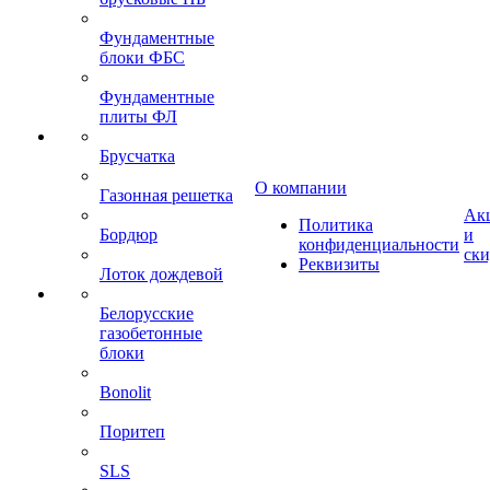
Фундаментные
блоки ФБС
Фундаментные
плиты ФЛ
Брусчатка
О компании
Газонная решетка
Ак
Политика
Бордюр
и
конфиденциальности
ск
Реквизиты
Лоток дождевой
Белорусские
газобетонные
блоки
Bonolit
Поритеп
SLS