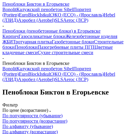
Пеноблоки Биктон в Егорьевске
Bonolit
Калужский пенобетон Sibel
Поритеп
(Poritep)
EuroBlock
Istkult
ЭКО (ECO) - (Ярославль)
Hebel
(ЛЗИД)
Аэробел (Aerobel)
SLS
Aeroc (ЛСР)
-
Пеноблоки (пенобетонные блоки) в Егорьевске
Кирпич
Газосиликатные блоки
Железобетонные изделия
ЖБИ
Тротуарная плитка
Газобетонные блоки
Строительные
блоки
Пеноблоки
Пазогребневые плиты ПГП
Цветные
кладочные смеси
Сухие строительные смеси
-
Пеноблоки Биктон в Егорьевске
Bonolit
Калужский пенобетон Sibel
Поритеп
(Poritep)
EuroBlock
Istkult
ЭКО (ECO) - (Ярославль)
Hebel
(ЛЗИД)
Аэробел (Aerobel)
SLS
Aeroc (ЛСР)
Пеноблоки Биктон в Егорьевске
Фильтр
По цене (возрастание)
По популярности (убывание)
По популярности (возрастание)
По алфавиту (убывание)
По алфавиту (возрастание)