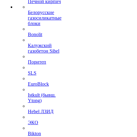
Печной кирпич
Белорусские
газосиликатные
блоки
Bonolit
Калужский
газобетон Sibel
Поритеп
SLS
EuroBlock
Istkult (бывш.
Ytong)
Hebel ЛЗИД
ЭКО
Bikton