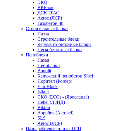
ЭКО
ВКБлок
ДСК ГРАС
Aeroc (ЛСР)
Газобетон 48
Строительные блоки
Назад
Строительные блоки
Керамзитобетонные блоки
Пескобетонные блоки
Пеноблоки
Назад
Пеноблоки
Bonolit
Калужский пенобетон Sibel
Поритеп (Poritep)
EuroBlock
Istkult
ЭКО (ECO) - (Ярославль)
Hebel (ЛЗИД)
Bikton
Аэробел (Aerobel)
SLS
Aeroc (ЛСР)
Пазогребневые плиты ПГП