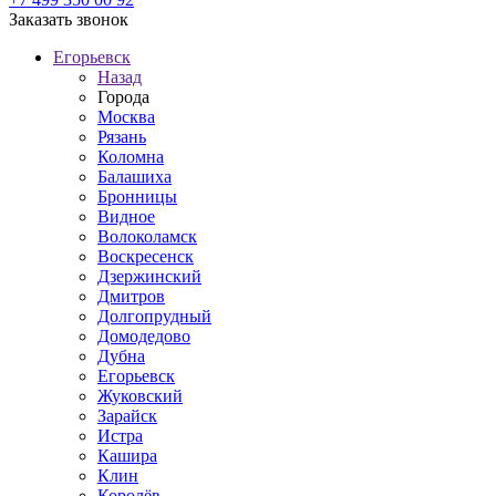
Заказать звонок
Егорьевск
Назад
Города
Москва
Рязань
Коломна
Балашиха
Бронницы
Видное
Волоколамск
Воскресенск
Дзержинский
Дмитров
Долгопрудный
Домодедово
Дубна
Егорьевск
Жуковский
Зарайск
Истра
Кашира
Клин
Королёв