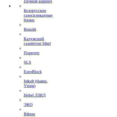
Печной кирпич
Белорусские
газосиликатные
блоки
Bonolit
Калужский
газобетон Sibel
Поритеп
SLS
EuroBlock
Istkult (бывш.
Ytong)
Hebel ЛЗИД
ЭКО
Bikton