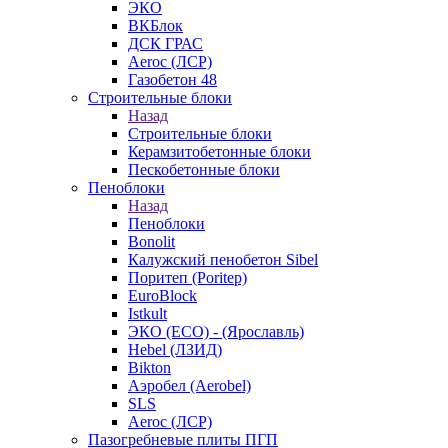
ЭКО
ВКБлок
ДСК ГРАС
Aeroc (ЛСР)
Газобетон 48
Строительные блоки
Назад
Строительные блоки
Керамзитобетонные блоки
Пескобетонные блоки
Пеноблоки
Назад
Пеноблоки
Bonolit
Калужский пенобетон Sibel
Поритеп (Poritep)
EuroBlock
Istkult
ЭКО (ECO) - (Ярославль)
Hebel (ЛЗИД)
Bikton
Аэробел (Aerobel)
SLS
Aeroc (ЛСР)
Пазогребневые плиты ПГП