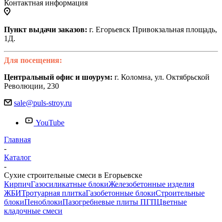
Контактная информация
Пункт выдачи заказов:
г. Егорьевск Привокзальная площадь,
1Д.
Для посещения:
Центральный офис и шоурум:
г. Коломна, ул. Октябрьской
Революции, 230
sale@puls-stroy.ru
YouTube
Главная
-
Каталог
-
Сухие строительные смеси в Егорьевске
Кирпич
Газосиликатные блоки
Железобетонные изделия
ЖБИ
Тротуарная плитка
Газобетонные блоки
Строительные
блоки
Пеноблоки
Пазогребневые плиты ПГП
Цветные
кладочные смеси