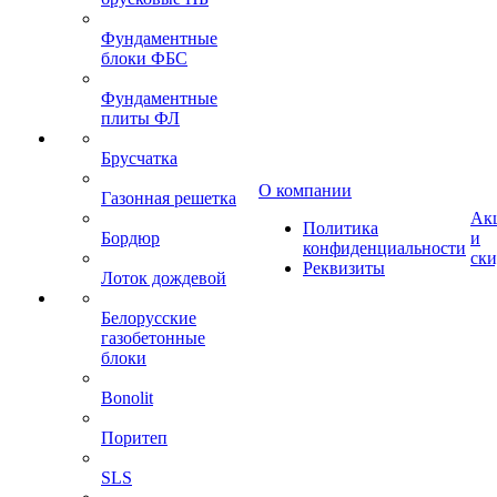
Фундаментные
блоки ФБС
Фундаментные
плиты ФЛ
Брусчатка
О компании
Газонная решетка
Ак
Политика
Бордюр
и
конфиденциальности
ск
Реквизиты
Лоток дождевой
Белорусские
газобетонные
блоки
Bonolit
Поритеп
SLS