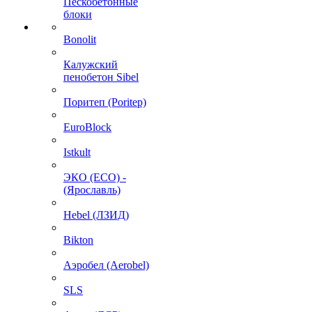
Пескобетонные
блоки
Bonolit
Калужский
пенобетон Sibel
Поритеп (Poritep)
EuroBlock
Istkult
ЭКО (ECO) -
(Ярославль)
Hebel (ЛЗИД)
Bikton
Аэробел (Aerobel)
SLS