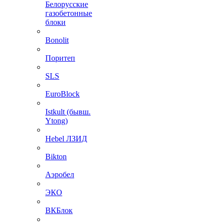
Белорусские
газобетонные
блоки
Bonolit
Поритеп
SLS
EuroBlock
Istkult (бывш.
Ytong)
Hebel ЛЗИД
Bikton
Аэробел
ЭКО
ВКБлок