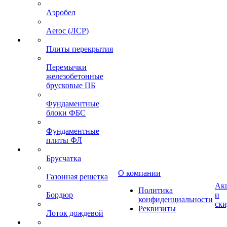
Аэробел
Aeroc (ЛСР)
Плиты перекрытия
Перемычки
железобетонные
брусковые ПБ
Фундаментные
блоки ФБС
Фундаментные
плиты ФЛ
Брусчатка
О компании
Газонная решетка
Ак
Политика
Бордюр
и
конфиденциальности
ск
Реквизиты
Лоток дождевой