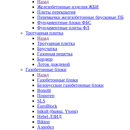
Назад
Железобетонные изделия ЖБИ
Плиты перекрытия
Перемычки железобетонные брусковые ПБ
Фундаментные блоки ФБС
Фундаментные плиты ФЛ
Тротуарная плитка
Назад
Тротуарная плитка
Брусчатка
Газонная решетка
Бордюр
Лоток дождевой
Газобетонные блоки
Назад
Газобетонные блоки
Белорусские газобетонные блоки
Bonolit
Поритеп
SLS
EuroBlock
Istkult (бывш. Ytong)
Hebel ЛЗИД
Bikton
Аэробел