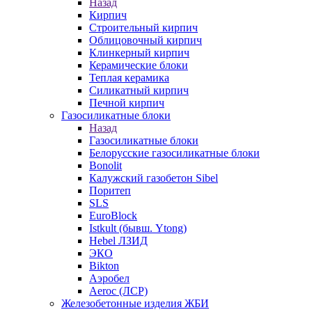
Назад
Кирпич
Строительный кирпич
Облицовочный кирпич
Клинкерный кирпич
Керамические блоки
Теплая керамика
Силикатный кирпич
Печной кирпич
Газосиликатные блоки
Назад
Газосиликатные блоки
Белорусские газосиликатные блоки
Bonolit
Калужский газобетон Sibel
Поритеп
SLS
EuroBlock
Istkult (бывш. Ytong)
Hebel ЛЗИД
ЭКО
Bikton
Аэробел
Aeroc (ЛСР)
Железобетонные изделия ЖБИ