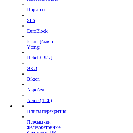
Поритеп
SLS
EuroBlock
Istkult (бывш.
Ytong)
Hebel ЛЗИД
ЭКО
Bikton
Аэробел
Aeroc (ЛСР)
Плиты перекрытия
Перемычки
железобетонные
брусковые ПБ