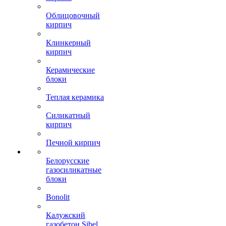
Облицовочный
кирпич
Клинкерный
кирпич
Керамические
блоки
Теплая керамика
Силикатный
кирпич
Печной кирпич
Белорусские
газосиликатные
блоки
Bonolit
Калужский
газобетон Sibel