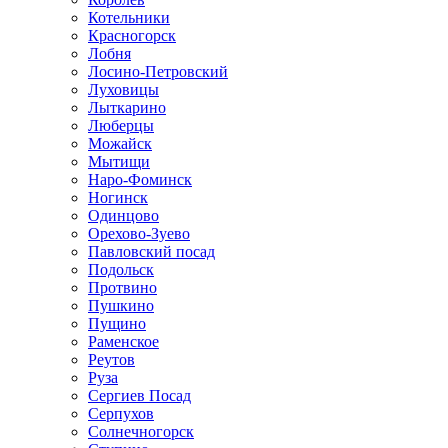
Котельники
Красногорск
Лобня
Лосино-Петровский
Луховицы
Лыткарино
Люберцы
Можайск
Мытищи
Наро-Фоминск
Ногинск
Одинцово
Орехово-Зуево
Павловский посад
Подольск
Протвино
Пушкино
Пущино
Раменское
Реутов
Руза
Сергиев Посад
Серпухов
Солнечногорск