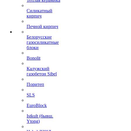
Теплая керамика
Силикатный
кирпич
Печной кирпич
Белорусские
газосиликатные
блоки
Bonolit
Калужский
газобетон Sibel
Поритеп
SLS
EuroBlock
Istkult (бывш.
Ytong)