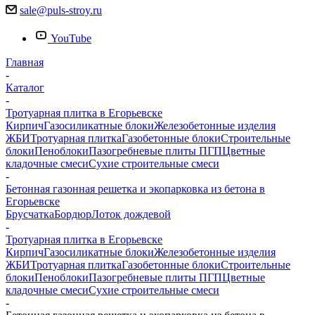
sale@puls-stroy.ru
YouTube
Главная
-
Каталог
-
Тротуарная плитка в Егорьевске
Кирпич
Газосиликатные блоки
Железобетонные изделия
ЖБИ
Тротуарная плитка
Газобетонные блоки
Строительные
блоки
Пеноблоки
Пазогребневые плиты ПГП
Цветные
кладочные смеси
Сухие строительные смеси
-
Бетонная газонная решетка и экопарковка из бетона в
Егорьевске
Брусчатка
Бордюр
Лоток дождевой
-
Тротуарная плитка в Егорьевске
Кирпич
Газосиликатные блоки
Железобетонные изделия
ЖБИ
Тротуарная плитка
Газобетонные блоки
Строительные
блоки
Пеноблоки
Пазогребневые плиты ПГП
Цветные
кладочные смеси
Сухие строительные смеси
-