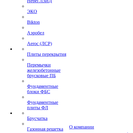
Hebel ЛЗИД
ЭКО
Bikton
Аэробел
Aeroc (ЛСР)
Плиты перекрытия
Перемычки
железобетонные
брусковые ПБ
Фундаментные
блоки ФБС
Фундаментные
плиты ФЛ
Брусчатка
О компании
Газонная решетка