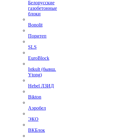
Белорусские
газобетонные
блоки
Bonolit
Поритеп
SLS
EuroBlock
Istkult (бывш.
Ytong)
Hebel ЛЗИД
Bikton
Аэробел
ЭКО
ВКБлок