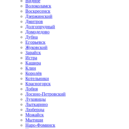
Видное
Волоколамск
Воскресенск
Дзержинский
Дмитров
Долгопрудный
Домодедово
Дубна
Егорьевск
Жуковский
Зарайск
Истра
Кашира
Клин
Королёв
Котельники
Красногорск
Лобня
Лосино-Петровский
Луховицы
Лыткарино
Люберцы
Можайск
Мытищи
Наро-Фоминск