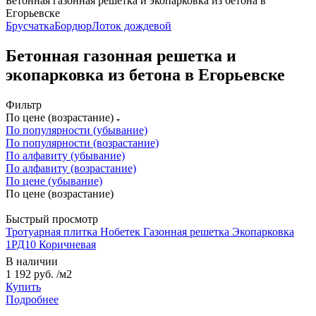
Бетонная газонная решетка и экопарковка из бетона в
Егорьевске
Брусчатка
Бордюр
Лоток дождевой
Бетонная газонная решетка и
экопарковка из бетона в Егорьевске
Фильтр
По цене (возрастание)
По популярности (убывание)
По популярности (возрастание)
По алфавиту (убывание)
По алфавиту (возрастание)
По цене (убывание)
По цене (возрастание)
Быстрый просмотр
Тротуарная плитка Нобетек Газонная решетка Экопарковка
1РД10 Коричневая
В наличии
1 192 руб.
/м2
Купить
Подробнее