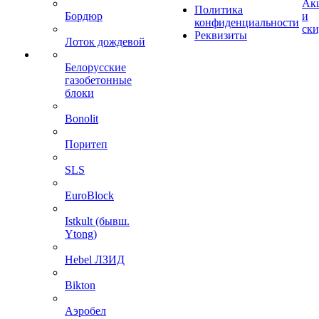
Ак
Политика
Бордюр
и
конфиденциальности
ск
Реквизиты
Лоток дождевой
Белорусские
газобетонные
блоки
Bonolit
Поритеп
SLS
EuroBlock
Istkult (бывш.
Ytong)
Hebel ЛЗИД
Bikton
Аэробел