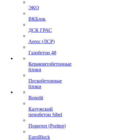
ЭКО
ВКБлок
ДСК ГРАС
Aeroc (ЛСР)
Газобетон 48
Керамзитобетонные
блоки
Пескобетонные
блоки
Bonolit
Калужский
пенобетон Sibel
Поритеп (Poritep)
EuroBlock