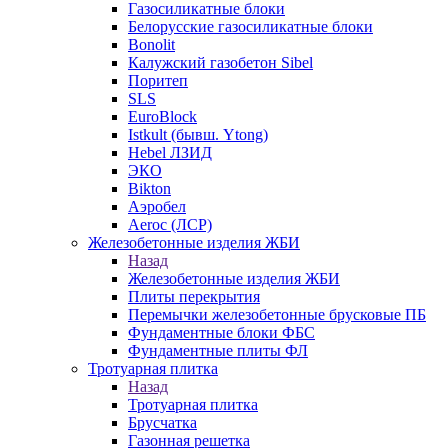
Газосиликатные блоки
Белорусские газосиликатные блоки
Bonolit
Калужский газобетон Sibel
Поритеп
SLS
EuroBlock
Istkult (бывш. Ytong)
Hebel ЛЗИД
ЭКО
Bikton
Аэробел
Aeroc (ЛСР)
Железобетонные изделия ЖБИ
Назад
Железобетонные изделия ЖБИ
Плиты перекрытия
Перемычки железобетонные брусковые ПБ
Фундаментные блоки ФБС
Фундаментные плиты ФЛ
Тротуарная плитка
Назад
Тротуарная плитка
Брусчатка
Газонная решетка