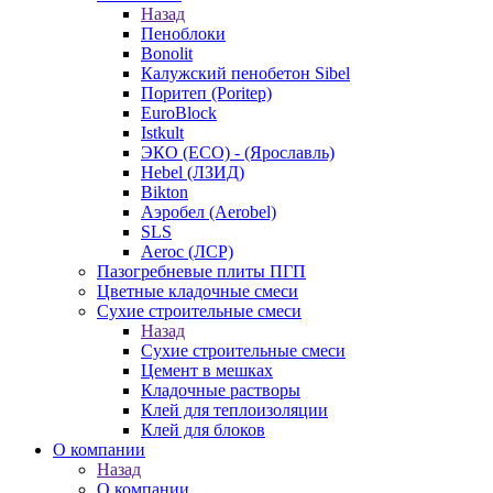
Назад
Пеноблоки
Bonolit
Калужский пенобетон Sibel
Поритеп (Poritep)
EuroBlock
Istkult
ЭКО (ECO) - (Ярославль)
Hebel (ЛЗИД)
Bikton
Аэробел (Aerobel)
SLS
Aeroc (ЛСР)
Пазогребневые плиты ПГП
Цветные кладочные смеси
Сухие строительные смеси
Назад
Сухие строительные смеси
Цемент в мешках
Кладочные растворы
Клей для теплоизоляции
Клей для блоков
О компании
Назад
О компании