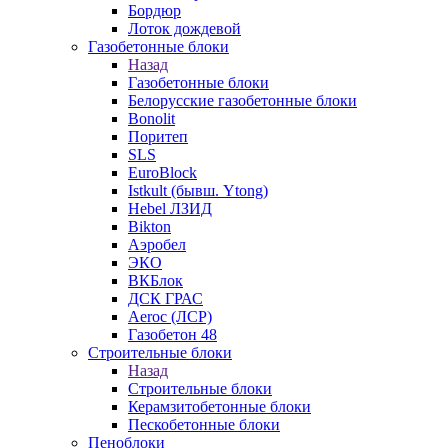
Бордюр
Лоток дождевой
Газобетонные блоки
Назад
Газобетонные блоки
Белорусские газобетонные блоки
Bonolit
Поритеп
SLS
EuroBlock
Istkult (бывш. Ytong)
Hebel ЛЗИД
Bikton
Аэробел
ЭКО
ВКБлок
ДСК ГРАС
Aeroc (ЛСР)
Газобетон 48
Строительные блоки
Назад
Строительные блоки
Керамзитобетонные блоки
Пескобетонные блоки
Пеноблоки