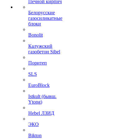
Печной кирпич
Белорусские
газосиликатные
блоки
Bonolit
Калужский
газобетон Sibel
Поритеп
SLS
EuroBlock
Istkult (бывш.
Ytong)
Hebel ЛЗИД
ЭКО
Bikton