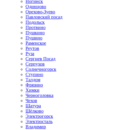
Ногинск
Одинцово
Орехово-Зуево
Павловский посад
Подольск
Протвино
Пушкино
Пущино
Раменское
Реутов
Руза
Сергиев Посад
Серпухов
Солнечногорск
Ступино
Талдом
Фрязино
Химки
Черноголовка
Чехов
Шатура
Щёлково
Электрогорск
Электросталь
Владимир