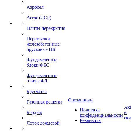
Аэробел
Aeroc (ЛСР)
Плиты перекрытия
Перемычки
железобетонные
брусковые ПБ
Фундаментные
блоки ФБС
Фундаментные
плиты ФЛ
Брусчатка
О компании
Газонная решетка
Ак
Политика
Бордюр
и
конфиденциальности
ск
Реквизиты
Лоток дождевой