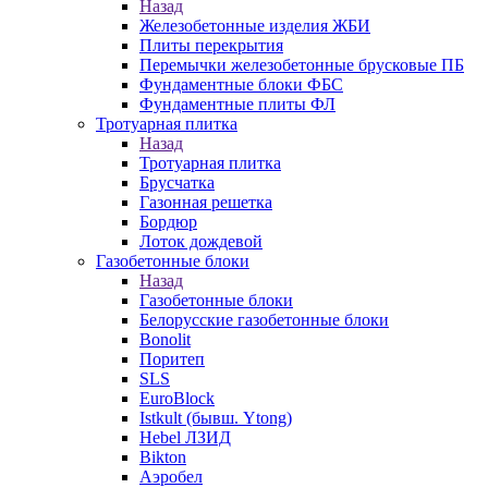
Назад
Железобетонные изделия ЖБИ
Плиты перекрытия
Перемычки железобетонные брусковые ПБ
Фундаментные блоки ФБС
Фундаментные плиты ФЛ
Тротуарная плитка
Назад
Тротуарная плитка
Брусчатка
Газонная решетка
Бордюр
Лоток дождевой
Газобетонные блоки
Назад
Газобетонные блоки
Белорусские газобетонные блоки
Bonolit
Поритеп
SLS
EuroBlock
Istkult (бывш. Ytong)
Hebel ЛЗИД
Bikton
Аэробел