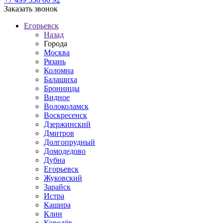
Заказать звонок
Егорьевск
Назад
Города
Москва
Рязань
Коломна
Балашиха
Бронницы
Видное
Волоколамск
Воскресенск
Дзержинский
Дмитров
Долгопрудный
Домодедово
Дубна
Егорьевск
Жуковский
Зарайск
Истра
Кашира
Клин
Королёв