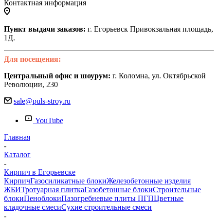
Контактная информация
Пункт выдачи заказов:
г. Егорьевск Привокзальная площадь,
1Д.
Для посещения:
Центральный офис и шоурум:
г. Коломна, ул. Октябрьской
Революции, 230
sale@puls-stroy.ru
YouTube
Главная
-
Каталог
-
Кирпич в Егорьевске
Кирпич
Газосиликатные блоки
Железобетонные изделия
ЖБИ
Тротуарная плитка
Газобетонные блоки
Строительные
блоки
Пеноблоки
Пазогребневые плиты ПГП
Цветные
кладочные смеси
Сухие строительные смеси
-