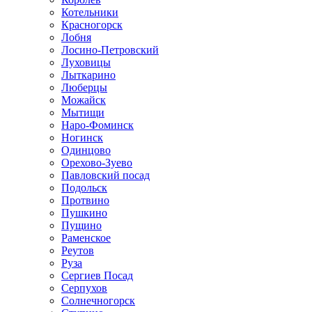
Котельники
Красногорск
Лобня
Лосино-Петровский
Луховицы
Лыткарино
Люберцы
Можайск
Мытищи
Наро-Фоминск
Ногинск
Одинцово
Орехово-Зуево
Павловский посад
Подольск
Протвино
Пушкино
Пущино
Раменское
Реутов
Руза
Сергиев Посад
Серпухов
Солнечногорск