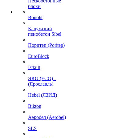
Пескобетонные
блоки
Bonolit
Калужский
пенобетон Sibel
Поритеп (Poritep)
EuroBlock
Istkult
ЭКО (ECO) -
(Ярославль)
Hebel (ЛЗИД)
Bikton
Аэробел (Aerobel)
SLS