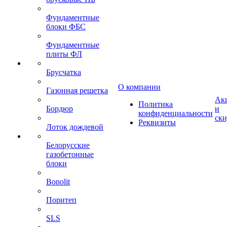
Фундаментные
блоки ФБС
Фундаментные
плиты ФЛ
Брусчатка
О компании
Газонная решетка
Ак
Политика
Бордюр
и
конфиденциальности
ск
Реквизиты
Лоток дождевой
Белорусские
газобетонные
блоки
Bonolit
Поритеп
SLS