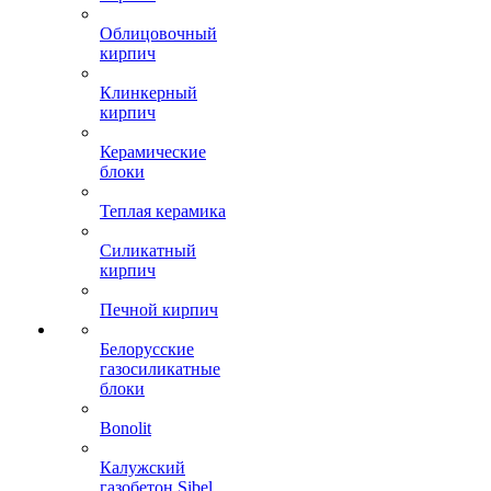
Облицовочный
кирпич
Клинкерный
кирпич
Керамические
блоки
Теплая керамика
Силикатный
кирпич
Печной кирпич
Белорусские
газосиликатные
блоки
Bonolit
Калужский
газобетон Sibel