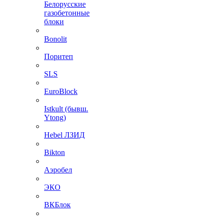
Белорусские
газобетонные
блоки
Bonolit
Поритеп
SLS
EuroBlock
Istkult (бывш.
Ytong)
Hebel ЛЗИД
Bikton
Аэробел
ЭКО
ВКБлок