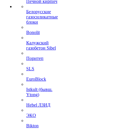
Печной кирпич
Белорусские
газосиликатные
блоки
Bonolit
Калужский
газобетон Sibel
Поритеп
SLS
EuroBlock
Istkult (бывш.
Ytong)
Hebel ЛЗИД
ЭКО
Bikton