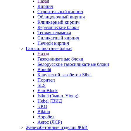
Назад
Кирпич
Строительный кирпич
Облицовочный кирпич
Клинкерный кирпич
Керамические блоки
Теплая керамика
Силикатный кирпич
Печной кирпич
Газосиликатные блоки
Назад
Газосиликатные блоки
Белорусские газосиликатные блоки
Bonolit
Калужский газобетон Sibel
Поритеп
SLS
EuroBlock
Istkult (бывш. Ytong)
Hebel ЛЗИД
ЭКО
Bikton
Аэробел
Aeroc (ЛСР)
Железобетонные изделия ЖБИ