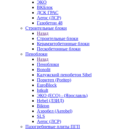
ЭКО
ВКБлок
ДСК ГРАС
Aeroc (ЛСР)
Газобетон 48
Строительные блоки
Назад
Строительные блоки
Керамзитобетонные блоки
Пескобетонные блоки
Пеноблоки
Назад
Пеноблоки
Bonolit
Калужский пенобетон Sibel
Поритеп (Poritep)
EuroBlock
Istkult
ЭКО (ECO) - (Ярославль)
Hebel (ЛЗИД)
Bikton
Аэробел (Aerobel)
SLS
Aeroc (ЛСР)
Пазогребневые плиты ПГП