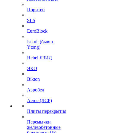
Поритеп
SLS
EuroBlock
Istkult (бывш.
Ytong)
Hebel ЛЗИД
ЭКО
Bikton
Аэробел
Aeroc (ЛСР)
Плиты перекрытия
Перемычки
железобетонные
брусковые ПБ