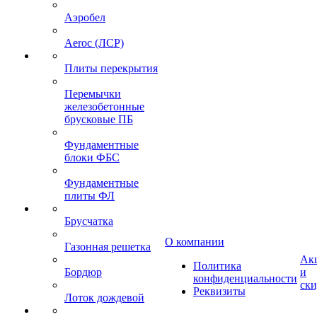
Аэробел
Aeroc (ЛСР)
Плиты перекрытия
Перемычки
железобетонные
брусковые ПБ
Фундаментные
блоки ФБС
Фундаментные
плиты ФЛ
Брусчатка
О компании
Газонная решетка
Ак
Политика
Бордюр
и
конфиденциальности
ск
Реквизиты
Лоток дождевой