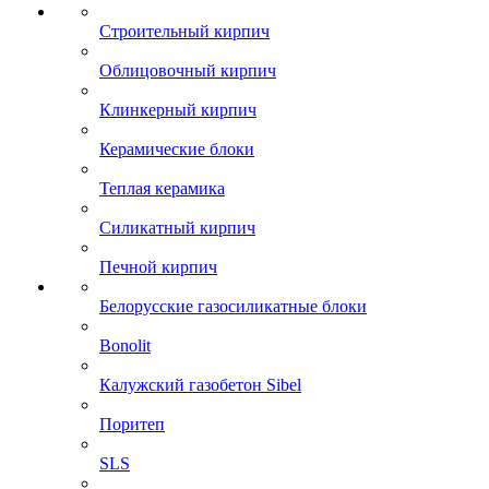
Строительный кирпич
Облицовочный кирпич
Клинкерный кирпич
Керамические блоки
Теплая керамика
Силикатный кирпич
Печной кирпич
Белорусские газосиликатные блоки
Bonolit
Калужский газобетон Sibel
Поритеп
SLS