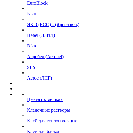
EuroBlock
Istkult
ЭКО (ECO) - (Ярославль)
Hebel (ЛЗИД)
Bikton
Аэробел (Aerobel)
SLS
Aeroc (ЛСР)
Цемент в мешках
Кладочные растворы
Клей для теплоизоляции
Клей для блоков