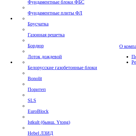
Фундаментные блоки ФБС
Фундаментные плиты ФЛ
Брусчатка
Газонная решетка
Бордюр
О комп
Лоток дождевой
П
Р
Белорусские газобетонные блоки
Bonolit
Поритеп
SLS
EuroBlock
Istkult (бывш. Ytong)
Hebel ЛЗИД