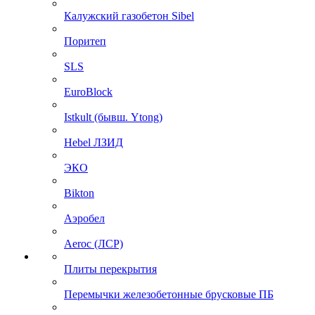
Калужский газобетон Sibel
Поритеп
SLS
EuroBlock
Istkult (бывш. Ytong)
Hebel ЛЗИД
ЭКО
Bikton
Аэробел
Aeroc (ЛСР)
Плиты перекрытия
Перемычки железобетонные брусковые ПБ