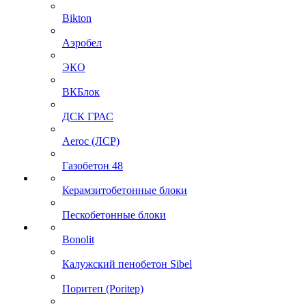
Bikton
Аэробел
ЭКО
ВКБлок
ДСК ГРАС
Aeroc (ЛСР)
Газобетон 48
Керамзитобетонные блоки
Пескобетонные блоки
Bonolit
Калужский пенобетон Sibel
Поритеп (Poritep)