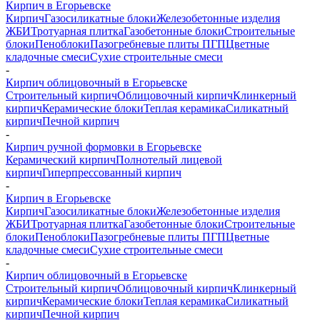
Кирпич в Егорьевске
Кирпич
Газосиликатные блоки
Железобетонные изделия
ЖБИ
Тротуарная плитка
Газобетонные блоки
Строительные
блоки
Пеноблоки
Пазогребневые плиты ПГП
Цветные
кладочные смеси
Сухие строительные смеси
-
Кирпич облицовочный в Егорьевске
Строительный кирпич
Облицовочный кирпич
Клинкерный
кирпич
Керамические блоки
Теплая керамика
Силикатный
кирпич
Печной кирпич
-
Кирпич ручной формовки в Егорьевске
Керамический кирпич
Полнотелый лицевой
кирпич
Гиперпрессованный кирпич
-
Кирпич в Егорьевске
Кирпич
Газосиликатные блоки
Железобетонные изделия
ЖБИ
Тротуарная плитка
Газобетонные блоки
Строительные
блоки
Пеноблоки
Пазогребневые плиты ПГП
Цветные
кладочные смеси
Сухие строительные смеси
-
Кирпич облицовочный в Егорьевске
Строительный кирпич
Облицовочный кирпич
Клинкерный
кирпич
Керамические блоки
Теплая керамика
Силикатный
кирпич
Печной кирпич