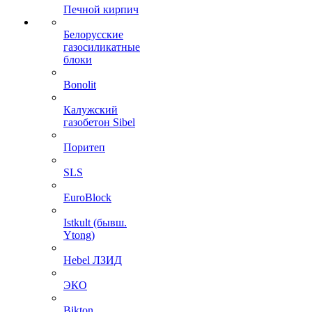
Печной кирпич
Белорусские
газосиликатные
блоки
Bonolit
Калужский
газобетон Sibel
Поритеп
SLS
EuroBlock
Istkult (бывш.
Ytong)
Hebel ЛЗИД
ЭКО
Bikton