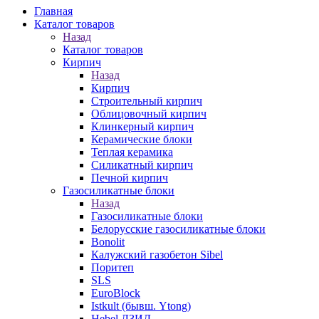
Главная
Каталог товаров
Назад
Каталог товаров
Кирпич
Назад
Кирпич
Строительный кирпич
Облицовочный кирпич
Клинкерный кирпич
Керамические блоки
Теплая керамика
Силикатный кирпич
Печной кирпич
Газосиликатные блоки
Назад
Газосиликатные блоки
Белорусские газосиликатные блоки
Bonolit
Калужский газобетон Sibel
Поритеп
SLS
EuroBlock
Istkult (бывш. Ytong)
Hebel ЛЗИД