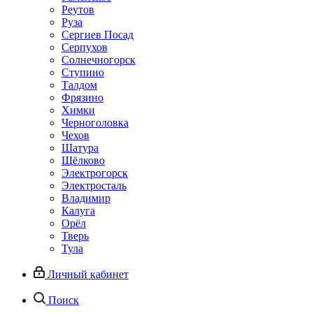
Реутов
Руза
Сергиев Посад
Серпухов
Солнечногорск
Ступино
Талдом
Фрязино
Химки
Черноголовка
Чехов
Шатура
Щёлково
Электрогорск
Электросталь
Владимир
Калуга
Орёл
Тверь
Тула
Личный кабинет
Поиск