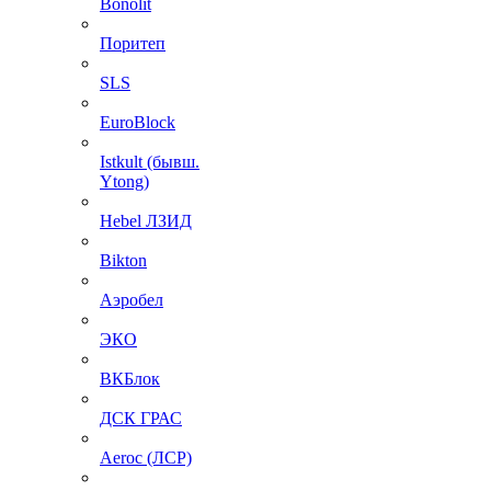
Bonolit
Поритеп
SLS
EuroBlock
Istkult (бывш.
Ytong)
Hebel ЛЗИД
Bikton
Аэробел
ЭКО
ВКБлок
ДСК ГРАС
Aeroc (ЛСР)