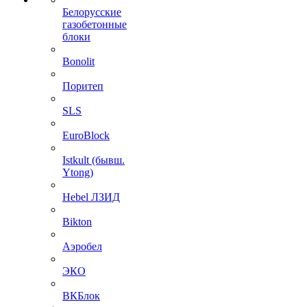
Белорусские
газобетонные
блоки
Bonolit
Поритеп
SLS
EuroBlock
Istkult (бывш.
Ytong)
Hebel ЛЗИД
Bikton
Аэробел
ЭКО
ВКБлок