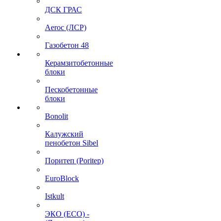
ДСК ГРАС
Aeroc (ЛСР)
Газобетон 48
Керамзитобетонные
блоки
Пескобетонные
блоки
Bonolit
Калужский
пенобетон Sibel
Поритеп (Poritep)
EuroBlock
Istkult
ЭКО (ECO) -