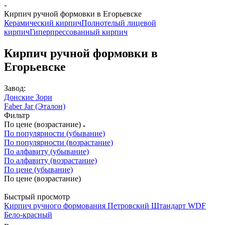
-
Кирпич ручной формовки в Егорьевске
Керамический кирпич
Полнотелый лицевой
кирпич
Гиперпрессованный кирпич
Кирпич ручной формовки в
Егорьевске
Завод:
Донские Зори
Faber Jar (Эталон)
Фильтр
По цене (возрастание)
По популярности (убывание)
По популярности (возрастание)
По алфавиту (убывание)
По алфавиту (возрастание)
По цене (убывание)
По цене (возрастание)
Быстрый просмотр
Кирпич ручного формования Петровский Штандарт WDF
Бело-красный