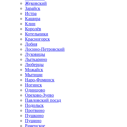
Жуковский
Зарайск
Истра
Кашира
Клин
Королёв
Котельники
Красногорск
Лобня
Лосино-Петровский
Луховицы
Лыткарино
Люберцы
Можайск
Мытищи
Наро-Фоминск
Ногинск
Одинцово
Орехово-Зуево
Павловский посад
Подольск
Протвино
Пушкино
Пущино
Раменское