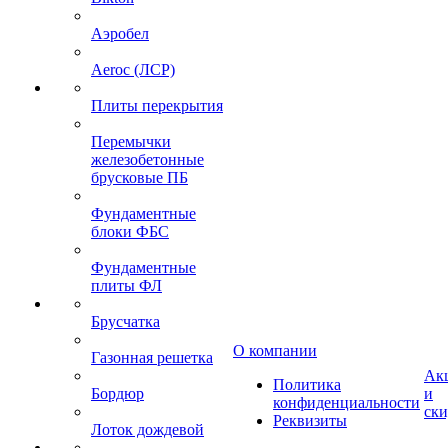
Аэробел
Aeroc (ЛСР)
Плиты перекрытия
Перемычки
железобетонные
брусковые ПБ
Фундаментные
блоки ФБС
Фундаментные
плиты ФЛ
Брусчатка
О компании
Газонная решетка
Ак
Политика
Бордюр
и
конфиденциальности
ск
Реквизиты
Лоток дождевой