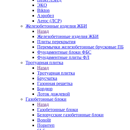
ЭКО
Bikton
Аэробел
Aeroc (ЛСР)
Железобетонные изделия ЖБИ
Назад
Железобетонные изделия ЖБИ
Плиты перекрытия
Перемычки железобетонные брусковые ПБ
Фундаментные блоки ФБС
Фундаментные плиты ФЛ
Тротуарная плитка
Назад
Тротуарная плитка
Брусчатка
Газонная решетка
Бордюр
Лоток дождевой
Газобетонные блоки
Назад
Газобетонные блоки
Белорусские газобетонные блоки
Bonolit
Поритеп