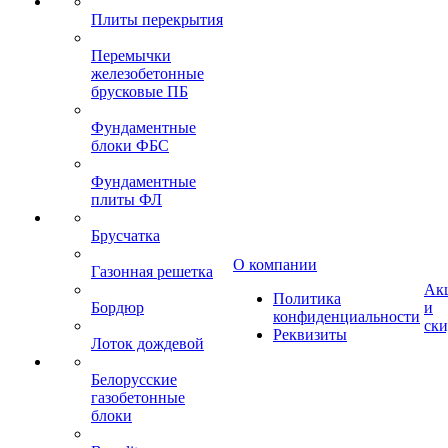
Плиты перекрытия
Перемычки
железобетонные
брусковые ПБ
Фундаментные
блоки ФБС
Фундаментные
плиты ФЛ
Брусчатка
О компании
Газонная решетка
Ак
Политика
Бордюр
и
конфиденциальности
ск
Реквизиты
Лоток дождевой
Белорусские
газобетонные
блоки