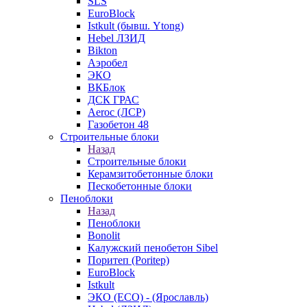
SLS
EuroBlock
Istkult (бывш. Ytong)
Hebel ЛЗИД
Bikton
Аэробел
ЭКО
ВКБлок
ДСК ГРАС
Aeroc (ЛСР)
Газобетон 48
Строительные блоки
Назад
Строительные блоки
Керамзитобетонные блоки
Пескобетонные блоки
Пеноблоки
Назад
Пеноблоки
Bonolit
Калужский пенобетон Sibel
Поритеп (Poritep)
EuroBlock
Istkult
ЭКО (ECO) - (Ярославль)