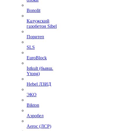
Bonolit
Калужский
газобетон Sibel
Поритеп
SLS
EuroBlock
Istkult (бывш.
Ytong)
Hebel ЛЗИД
ЭКО
Bikton
Аэробел
Aeroc (ЛСР)