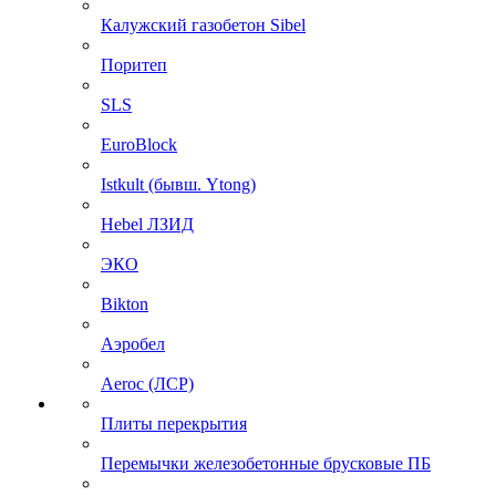
Калужский газобетон Sibel
Поритеп
SLS
EuroBlock
Istkult (бывш. Ytong)
Hebel ЛЗИД
ЭКО
Bikton
Аэробел
Aeroc (ЛСР)
Плиты перекрытия
Перемычки железобетонные брусковые ПБ