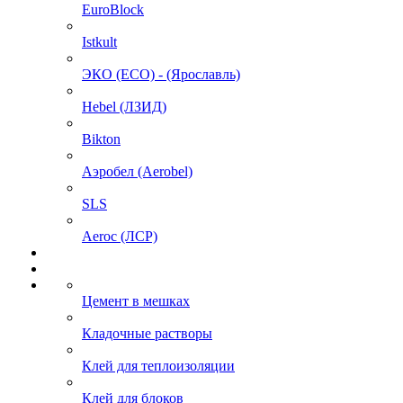
EuroBlock
Istkult
ЭКО (ECO) - (Ярославль)
Hebel (ЛЗИД)
Bikton
Аэробел (Aerobel)
SLS
Aeroc (ЛСР)
Цемент в мешках
Кладочные растворы
Клей для теплоизоляции
Клей для блоков