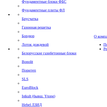
Фундаментные блоки ФБС
Фундаментные плиты ФЛ
Брусчатка
Газонная решетка
Бордюр
О комп
Лоток дождевой
П
Р
Белорусские газобетонные блоки
Bonolit
Поритеп
SLS
EuroBlock
Istkult (бывш. Ytong)
Hebel ЛЗИД