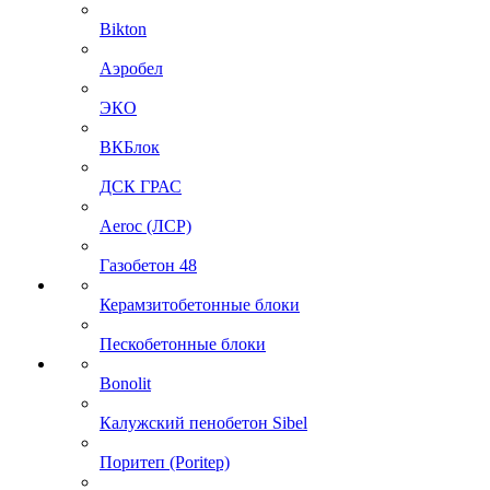
Bikton
Аэробел
ЭКО
ВКБлок
ДСК ГРАС
Aeroc (ЛСР)
Газобетон 48
Керамзитобетонные блоки
Пескобетонные блоки
Bonolit
Калужский пенобетон Sibel
Поритеп (Poritep)