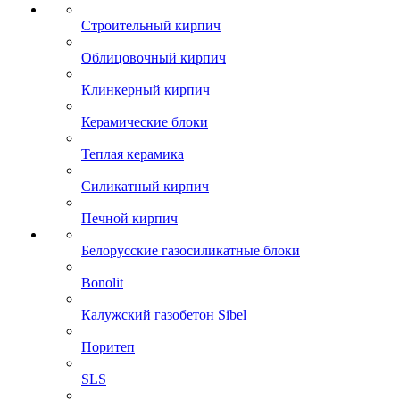
Строительный кирпич
Облицовочный кирпич
Клинкерный кирпич
Керамические блоки
Теплая керамика
Силикатный кирпич
Печной кирпич
Белорусские газосиликатные блоки
Bonolit
Калужский газобетон Sibel
Поритеп
SLS