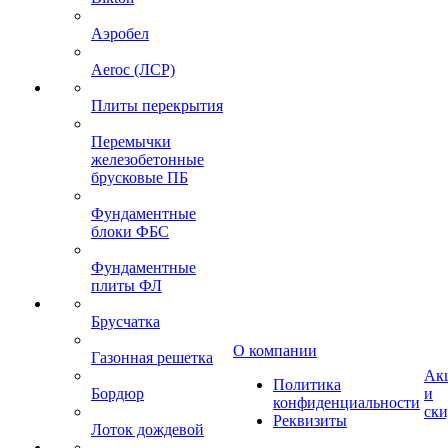
Аэробел
Aeroc (ЛСР)
Плиты перекрытия
Перемычки
железобетонные
брусковые ПБ
Фундаментные
блоки ФБС
Фундаментные
плиты ФЛ
Брусчатка
О компании
Газонная решетка
Ак
Политика
Бордюр
и
конфиденциальности
ск
Реквизиты
Лоток дождевой