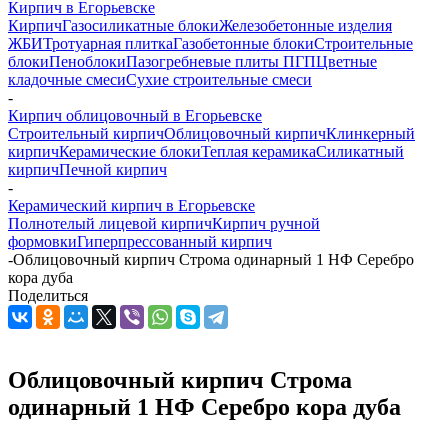
Кирпич в Егорьевске
Кирпич
Газосиликатные блоки
Железобетонные изделия
ЖБИ
Тротуарная плитка
Газобетонные блоки
Строительные
блоки
Пеноблоки
Пазогребневые плиты ПГП
Цветные
кладочные смеси
Сухие строительные смеси
-
Кирпич облицовочный в Егорьевске
Строительный кирпич
Облицовочный кирпич
Клинкерный
кирпич
Керамические блоки
Теплая керамика
Силикатный
кирпич
Печной кирпич
-
Керамический кирпич в Егорьевске
Полнотелый лицевой кирпич
Кирпич ручной
формовки
Гиперпрессованный кирпич
-
Облицовочный кирпич Строма одинарный 1 НФ Серебро
кора дуба
Поделиться
Облицовочный кирпич Строма
одинарный 1 НФ Серебро кора дуба