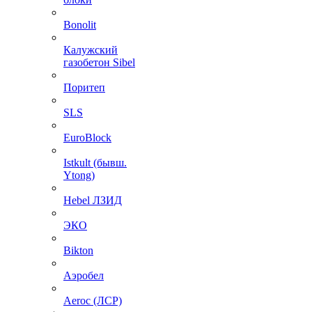
Bonolit
Калужский
газобетон Sibel
Поритеп
SLS
EuroBlock
Istkult (бывш.
Ytong)
Hebel ЛЗИД
ЭКО
Bikton
Аэробел
Aeroc (ЛСР)