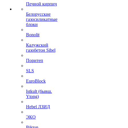
Печной кирпич
Белорусские
газосиликатные
блоки
Bonolit
Калужский
газобетон Sibel
Поритеп
SLS
EuroBlock
Istkult (бывш.
Ytong)
Hebel ЛЗИД
ЭКО
Bikton