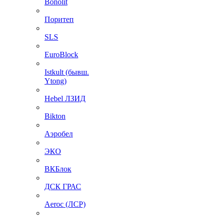
Bonolit
Поритеп
SLS
EuroBlock
Istkult (бывш.
Ytong)
Hebel ЛЗИД
Bikton
Аэробел
ЭКО
ВКБлок
ДСК ГРАС
Aeroc (ЛСР)