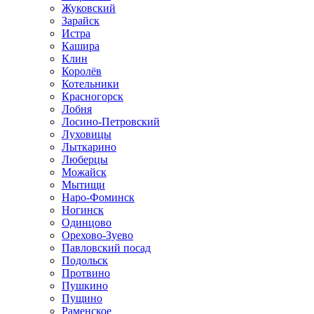
Жуковский
Зарайск
Истра
Кашира
Клин
Королёв
Котельники
Красногорск
Лобня
Лосино-Петровский
Луховицы
Лыткарино
Люберцы
Можайск
Мытищи
Наро-Фоминск
Ногинск
Одинцово
Орехово-Зуево
Павловский посад
Подольск
Протвино
Пушкино
Пущино
Раменское