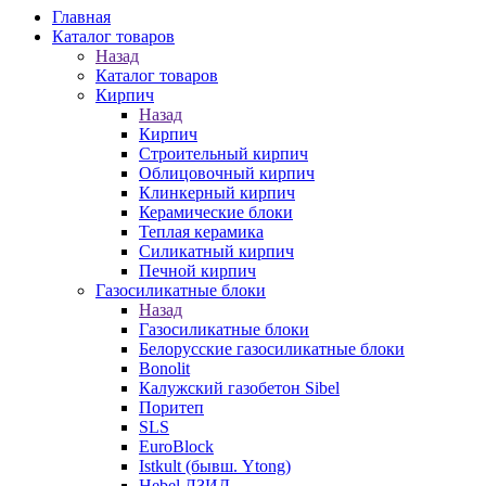
Главная
Каталог товаров
Назад
Каталог товаров
Кирпич
Назад
Кирпич
Строительный кирпич
Облицовочный кирпич
Клинкерный кирпич
Керамические блоки
Теплая керамика
Силикатный кирпич
Печной кирпич
Газосиликатные блоки
Назад
Газосиликатные блоки
Белорусские газосиликатные блоки
Bonolit
Калужский газобетон Sibel
Поритеп
SLS
EuroBlock
Istkult (бывш. Ytong)
Hebel ЛЗИД