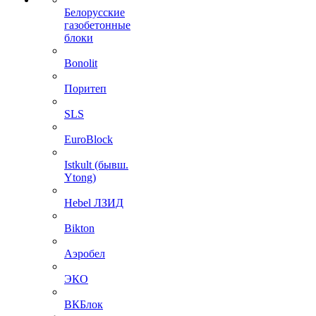
Белорусские
газобетонные
блоки
Bonolit
Поритеп
SLS
EuroBlock
Istkult (бывш.
Ytong)
Hebel ЛЗИД
Bikton
Аэробел
ЭКО
ВКБлок