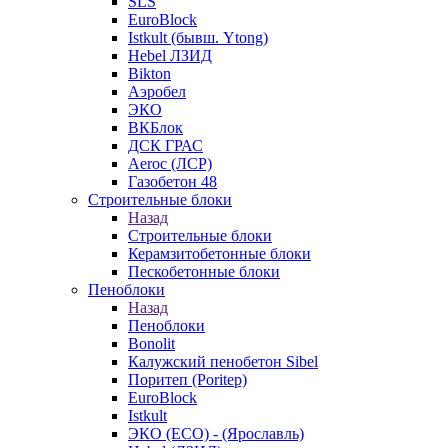
SLS
EuroBlock
Istkult (бывш. Ytong)
Hebel ЛЗИД
Bikton
Аэробел
ЭКО
ВКБлок
ДСК ГРАС
Aeroc (ЛСР)
Газобетон 48
Строительные блоки
Назад
Строительные блоки
Керамзитобетонные блоки
Пескобетонные блоки
Пеноблоки
Назад
Пеноблоки
Bonolit
Калужский пенобетон Sibel
Поритеп (Poritep)
EuroBlock
Istkult
ЭКО (ECO) - (Ярославль)