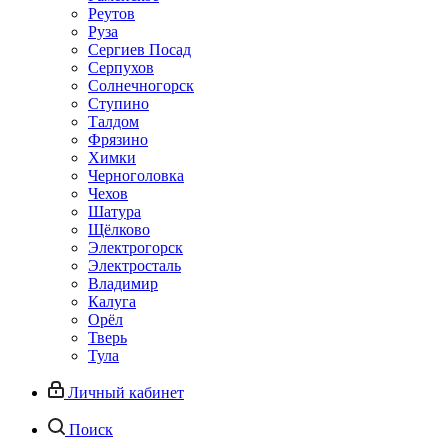
Реутов
Руза
Сергиев Посад
Серпухов
Солнечногорск
Ступино
Талдом
Фрязино
Химки
Черноголовка
Чехов
Шатура
Щёлково
Электрогорск
Электросталь
Владимир
Калуга
Орёл
Тверь
Тула
Личный кабинет
Поиск