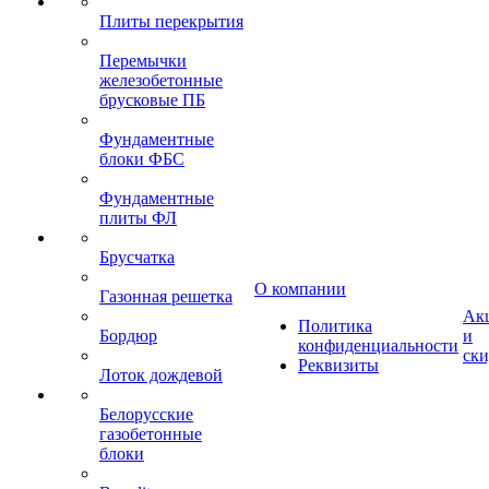
Плиты перекрытия
Перемычки
железобетонные
брусковые ПБ
Фундаментные
блоки ФБС
Фундаментные
плиты ФЛ
Брусчатка
О компании
Газонная решетка
Ак
Политика
Бордюр
и
конфиденциальности
ск
Реквизиты
Лоток дождевой
Белорусские
газобетонные
блоки