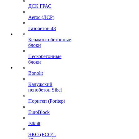
ДСК ГРАС
Aeroc (ЛСР)
Газобетон 48
Керамзитобетонные
блоки
Пескобетонные
блоки
Bonolit
Калужский
пенобетон Sibel
Поритеп (Poritep)
EuroBlock
Istkult
ЭКО (ECO) -