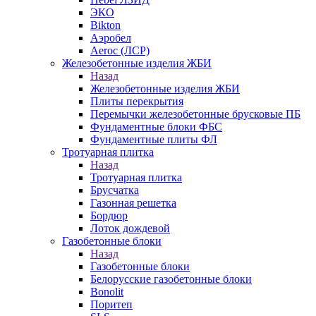
ЭКО
Bikton
Аэробел
Aeroc (ЛСР)
Железобетонные изделия ЖБИ
Назад
Железобетонные изделия ЖБИ
Плиты перекрытия
Перемычки железобетонные брусковые ПБ
Фундаментные блоки ФБС
Фундаментные плиты ФЛ
Тротуарная плитка
Назад
Тротуарная плитка
Брусчатка
Газонная решетка
Бордюр
Лоток дождевой
Газобетонные блоки
Назад
Газобетонные блоки
Белорусские газобетонные блоки
Bonolit
Поритеп