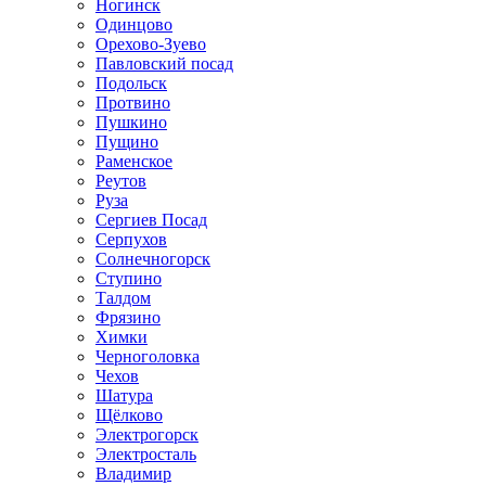
Ногинск
Одинцово
Орехово-Зуево
Павловский посад
Подольск
Протвино
Пушкино
Пущино
Раменское
Реутов
Руза
Сергиев Посад
Серпухов
Солнечногорск
Ступино
Талдом
Фрязино
Химки
Черноголовка
Чехов
Шатура
Щёлково
Электрогорск
Электросталь
Владимир