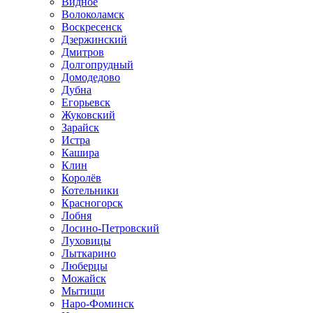
Видное
Волоколамск
Воскресенск
Дзержинский
Дмитров
Долгопрудный
Домодедово
Дубна
Егорьевск
Жуковский
Зарайск
Истра
Кашира
Клин
Королёв
Котельники
Красногорск
Лобня
Лосино-Петровский
Луховицы
Лыткарино
Люберцы
Можайск
Мытищи
Наро-Фоминск