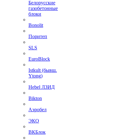
Белорусские
газобетонные
блоки
Bonolit
Поритеп
SLS
EuroBlock
Istkult (бывш.
Ytong)
Hebel ЛЗИД
Bikton
Аэробел
ЭКО
ВКБлок