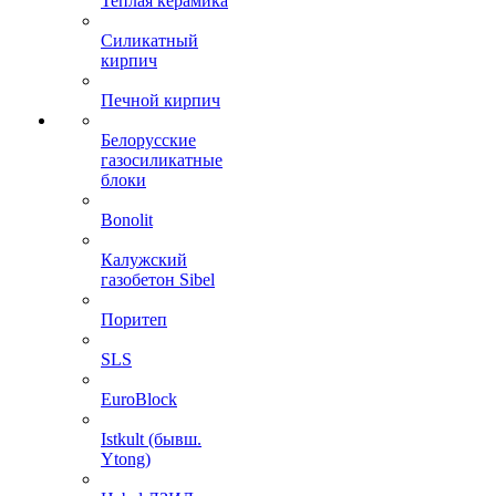
Теплая керамика
Силикатный
кирпич
Печной кирпич
Белорусские
газосиликатные
блоки
Bonolit
Калужский
газобетон Sibel
Поритеп
SLS
EuroBlock
Istkult (бывш.
Ytong)