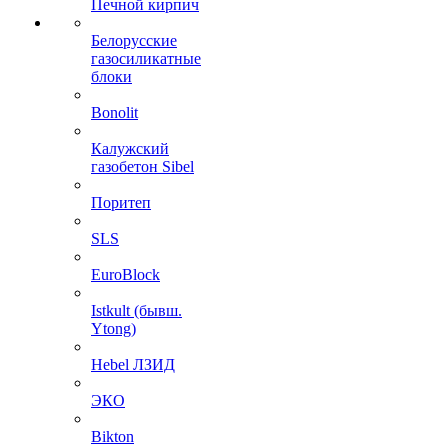
Печной кирпич
Белорусские
газосиликатные
блоки
Bonolit
Калужский
газобетон Sibel
Поритеп
SLS
EuroBlock
Istkult (бывш.
Ytong)
Hebel ЛЗИД
ЭКО
Bikton