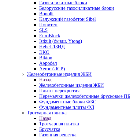
Газосиликатные блоки
Белорусские газосиликатные блоки
Bonolit
Калужский газобетон Sibel
Поритеп
SLS
EuroBlock
Istkult (бывш. Ytong)
Hebel ЛЗИД
ЭКО
Bikton
Аэробел
Aeroc (ЛСР)
Железобетонные изделия ЖБИ
Назад
Железобетонные изделия ЖБИ
Плиты перекрытия
Перемычки железобетонные брусковые ПБ
Фундаментные блоки ФБС
Фундаментные плиты ФЛ
Тротуарная плитка
Назад
Тротуарная плитка
Брусчатка
Газонная решетка