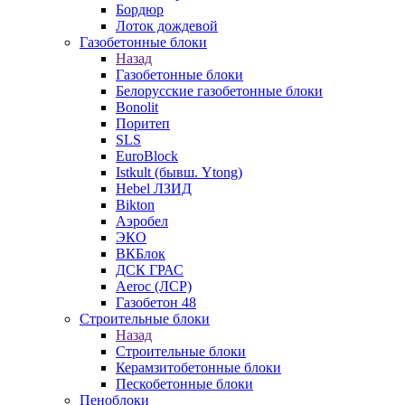
Бордюр
Лоток дождевой
Газобетонные блоки
Назад
Газобетонные блоки
Белорусские газобетонные блоки
Bonolit
Поритеп
SLS
EuroBlock
Istkult (бывш. Ytong)
Hebel ЛЗИД
Bikton
Аэробел
ЭКО
ВКБлок
ДСК ГРАС
Aeroc (ЛСР)
Газобетон 48
Строительные блоки
Назад
Строительные блоки
Керамзитобетонные блоки
Пескобетонные блоки
Пеноблоки