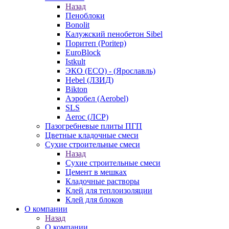
Назад
Пеноблоки
Bonolit
Калужский пенобетон Sibel
Поритеп (Poritep)
EuroBlock
Istkult
ЭКО (ECO) - (Ярославль)
Hebel (ЛЗИД)
Bikton
Аэробел (Aerobel)
SLS
Aeroc (ЛСР)
Пазогребневые плиты ПГП
Цветные кладочные смеси
Сухие строительные смеси
Назад
Сухие строительные смеси
Цемент в мешках
Кладочные растворы
Клей для теплоизоляции
Клей для блоков
О компании
Назад
О компании