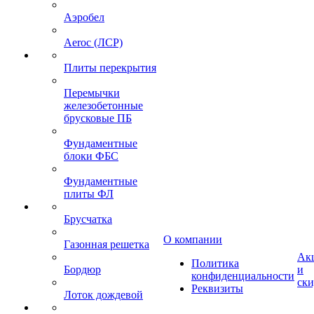
Аэробел
Aeroc (ЛСР)
Плиты перекрытия
Перемычки
железобетонные
брусковые ПБ
Фундаментные
блоки ФБС
Фундаментные
плиты ФЛ
Брусчатка
О компании
Газонная решетка
Ак
Политика
Бордюр
и
конфиденциальности
ск
Реквизиты
Лоток дождевой