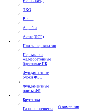
Hebel ЛЗИД
ЭКО
Bikton
Аэробел
Aeroc (ЛСР)
Плиты перекрытия
Перемычки
железобетонные
брусковые ПБ
Фундаментные
блоки ФБС
Фундаментные
плиты ФЛ
Брусчатка
О компании
Газонная решетка