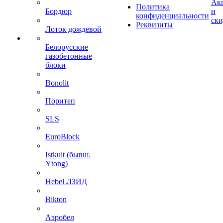
Ак
Политика
Бордюр
и
конфиденциальности
ск
Реквизиты
Лоток дождевой
Белорусские
газобетонные
блоки
Bonolit
Поритеп
SLS
EuroBlock
Istkult (бывш.
Ytong)
Hebel ЛЗИД
Bikton
Аэробел