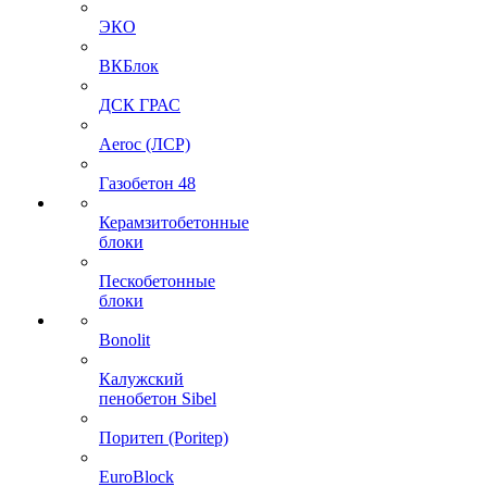
ЭКО
ВКБлок
ДСК ГРАС
Aeroc (ЛСР)
Газобетон 48
Керамзитобетонные
блоки
Пескобетонные
блоки
Bonolit
Калужский
пенобетон Sibel
Поритеп (Poritep)
EuroBlock