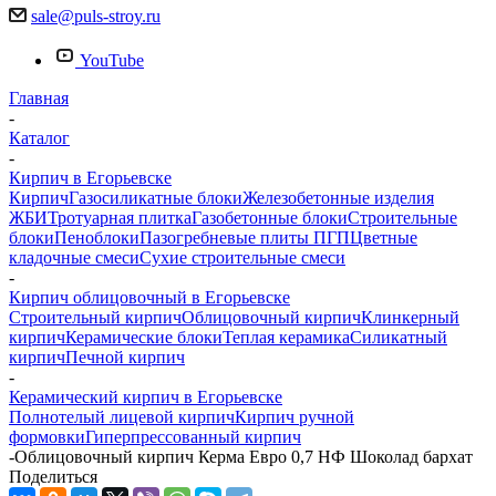
sale@puls-stroy.ru
YouTube
Главная
-
Каталог
-
Кирпич в Егорьевске
Кирпич
Газосиликатные блоки
Железобетонные изделия
ЖБИ
Тротуарная плитка
Газобетонные блоки
Строительные
блоки
Пеноблоки
Пазогребневые плиты ПГП
Цветные
кладочные смеси
Сухие строительные смеси
-
Кирпич облицовочный в Егорьевске
Строительный кирпич
Облицовочный кирпич
Клинкерный
кирпич
Керамические блоки
Теплая керамика
Силикатный
кирпич
Печной кирпич
-
Керамический кирпич в Егорьевске
Полнотелый лицевой кирпич
Кирпич ручной
формовки
Гиперпрессованный кирпич
-
Облицовочный кирпич Керма Евро 0,7 НФ Шоколад бархат
Поделиться