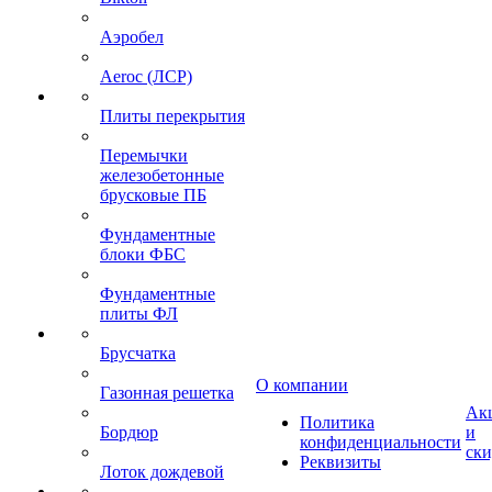
Аэробел
Aeroc (ЛСР)
Плиты перекрытия
Перемычки
железобетонные
брусковые ПБ
Фундаментные
блоки ФБС
Фундаментные
плиты ФЛ
Брусчатка
О компании
Газонная решетка
Ак
Политика
Бордюр
и
конфиденциальности
ск
Реквизиты
Лоток дождевой