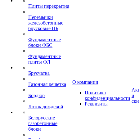
Плиты перекрытия
Перемычки
железобетонные
брусковые ПБ
Фундаментные
блоки ФБС
Фундаментные
плиты ФЛ
Брусчатка
О компании
Газонная решетка
Ак
Политика
Бордюр
и
конфиденциальности
ск
Реквизиты
Лоток дождевой
Белорусские
газобетонные
блоки