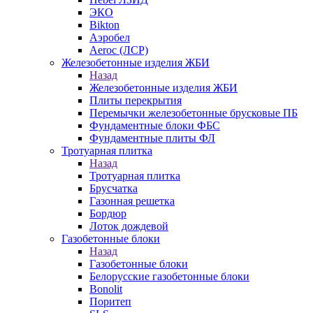
ЭКО
Bikton
Аэробел
Aeroc (ЛСР)
Железобетонные изделия ЖБИ
Назад
Железобетонные изделия ЖБИ
Плиты перекрытия
Перемычки железобетонные брусковые ПБ
Фундаментные блоки ФБС
Фундаментные плиты ФЛ
Тротуарная плитка
Назад
Тротуарная плитка
Брусчатка
Газонная решетка
Бордюр
Лоток дождевой
Газобетонные блоки
Назад
Газобетонные блоки
Белорусские газобетонные блоки
Bonolit
Поритеп