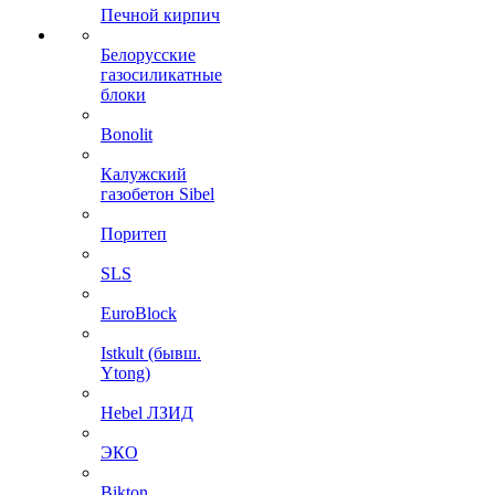
Печной кирпич
Белорусские
газосиликатные
блоки
Bonolit
Калужский
газобетон Sibel
Поритеп
SLS
EuroBlock
Istkult (бывш.
Ytong)
Hebel ЛЗИД
ЭКО
Bikton