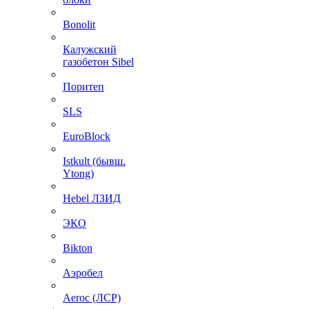
Bonolit
Калужский
газобетон Sibel
Поритеп
SLS
EuroBlock
Istkult (бывш.
Ytong)
Hebel ЛЗИД
ЭКО
Bikton
Аэробел
Aeroc (ЛСР)