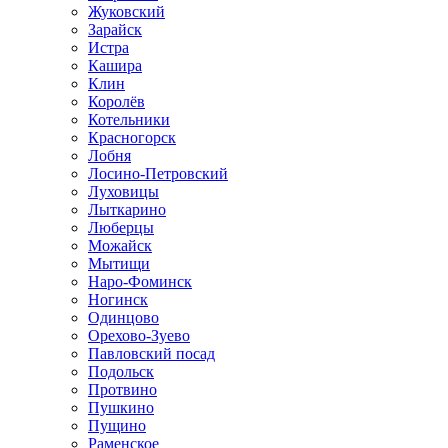
Жуковский
Зарайск
Истра
Кашира
Клин
Королёв
Котельники
Красногорск
Лобня
Лосино-Петровский
Луховицы
Лыткарино
Люберцы
Можайск
Мытищи
Наро-Фоминск
Ногинск
Одинцово
Орехово-Зуево
Павловский посад
Подольск
Протвино
Пушкино
Пущино
Раменское