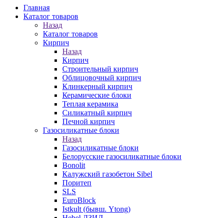
Главная
Каталог товаров
Назад
Каталог товаров
Кирпич
Назад
Кирпич
Строительный кирпич
Облицовочный кирпич
Клинкерный кирпич
Керамические блоки
Теплая керамика
Силикатный кирпич
Печной кирпич
Газосиликатные блоки
Назад
Газосиликатные блоки
Белорусские газосиликатные блоки
Bonolit
Калужский газобетон Sibel
Поритеп
SLS
EuroBlock
Istkult (бывш. Ytong)
Hebel ЛЗИД