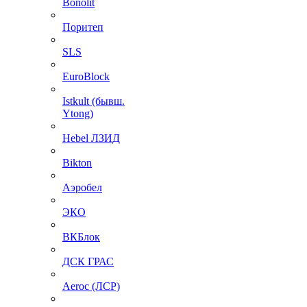
Bonolit
Поритеп
SLS
EuroBlock
Istkult (бывш.
Ytong)
Hebel ЛЗИД
Bikton
Аэробел
ЭКО
ВКБлок
ДСК ГРАС
Aeroc (ЛСР)