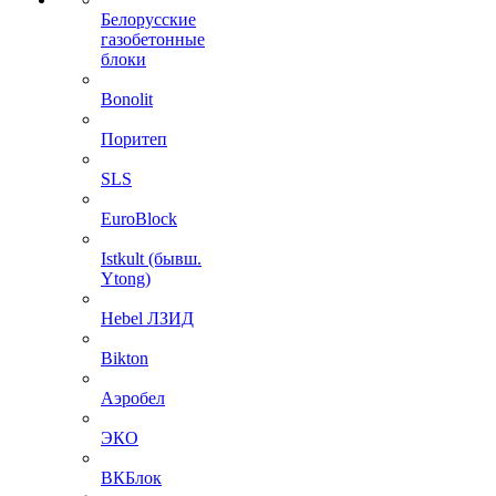
Белорусские
газобетонные
блоки
Bonolit
Поритеп
SLS
EuroBlock
Istkult (бывш.
Ytong)
Hebel ЛЗИД
Bikton
Аэробел
ЭКО
ВКБлок