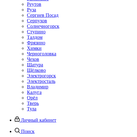
Реутов
Руза
Сергиев Посад
Серпухов
Солнечногорск
Ступино
Талдом
Фрязино
Химки
Черноголовка
Чехов
Шатура
Щёлково
Электрогорск
Электросталь
Владимир
Калуга
Орёл
Тверь
Тула
Личный кабинет
Поиск