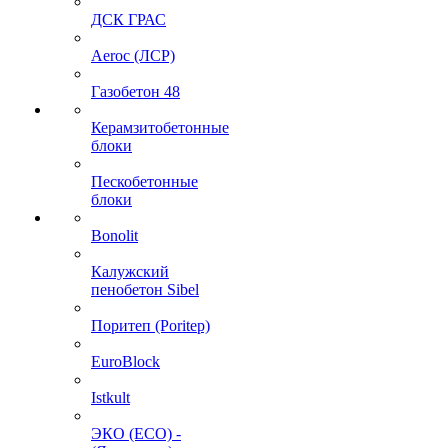
ДСК ГРАС
Aeroc (ЛСР)
Газобетон 48
Керамзитобетонные
блоки
Пескобетонные
блоки
Bonolit
Калужский
пенобетон Sibel
Поритеп (Poritep)
EuroBlock
Istkult
ЭКО (ECO) -