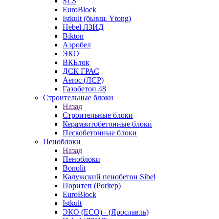
SLS
EuroBlock
Istkult (бывш. Ytong)
Hebel ЛЗИД
Bikton
Аэробел
ЭКО
ВКБлок
ДСК ГРАС
Aeroc (ЛСР)
Газобетон 48
Строительные блоки
Назад
Строительные блоки
Керамзитобетонные блоки
Пескобетонные блоки
Пеноблоки
Назад
Пеноблоки
Bonolit
Калужский пенобетон Sibel
Поритеп (Poritep)
EuroBlock
Istkult
ЭКО (ECO) - (Ярославль)