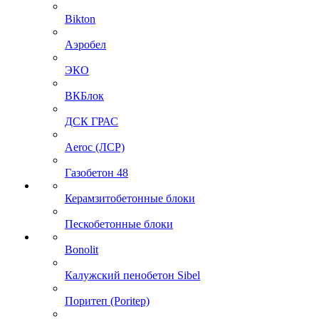
Bikton
Аэробел
ЭКО
ВКБлок
ДСК ГРАС
Aeroc (ЛСР)
Газобетон 48
Керамзитобетонные блоки
Пескобетонные блоки
Bonolit
Калужский пенобетон Sibel
Поритеп (Poritep)