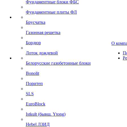
Фундаментные блоки ФБС
Фундаментные плиты ФЛ
Брусчатка
Газонная решетка
Бордюр
О комп
Лоток дождевой
П
Р
Белорусские газобетонные блоки
Bonolit
Поритеп
SLS
EuroBlock
Istkult (бывш. Ytong)
Hebel ЛЗИД