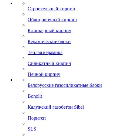
Строительный кирпич
Облицовочный кирпич
Клинкерный кирпич
Керамические блоки
Теплая керамика
Силикатный кирпич
Печной кирпич
Белорусские газосиликатные блоки
Bonolit
Калужский газобетон Sibel
Поритеп
SLS