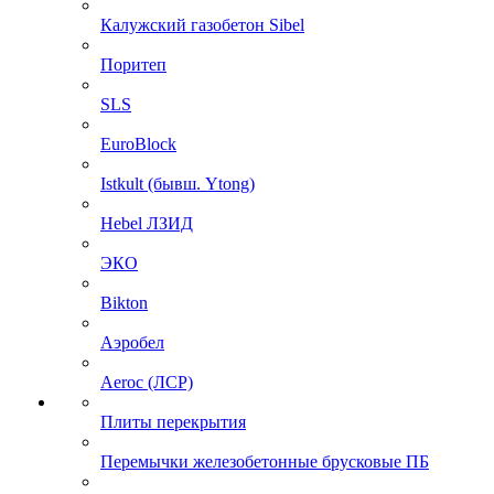
Калужский газобетон Sibel
Поритеп
SLS
EuroBlock
Istkult (бывш. Ytong)
Hebel ЛЗИД
ЭКО
Bikton
Аэробел
Aeroc (ЛСР)
Плиты перекрытия
Перемычки железобетонные брусковые ПБ