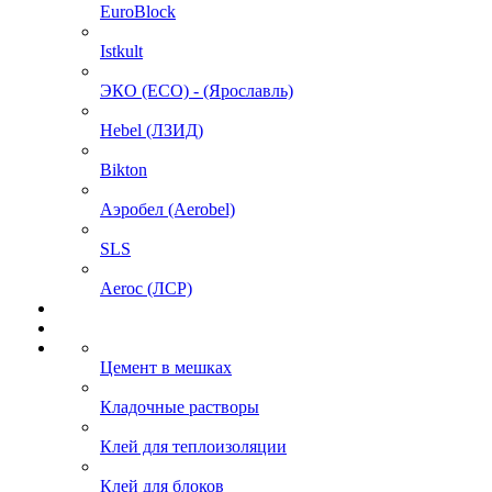
EuroBlock
Istkult
ЭКО (ECO) - (Ярославль)
Hebel (ЛЗИД)
Bikton
Аэробел (Aerobel)
SLS
Aeroc (ЛСР)
Цемент в мешках
Кладочные растворы
Клей для теплоизоляции
Клей для блоков