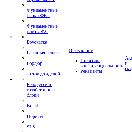
Фундаментные
блоки ФБС
Фундаментные
плиты ФЛ
Брусчатка
О компании
Газонная решетка
Ак
Политика
Бордюр
и
конфиденциальности
ск
Реквизиты
Лоток дождевой
Белорусские
газобетонные
блоки
Bonolit
Поритеп
SLS