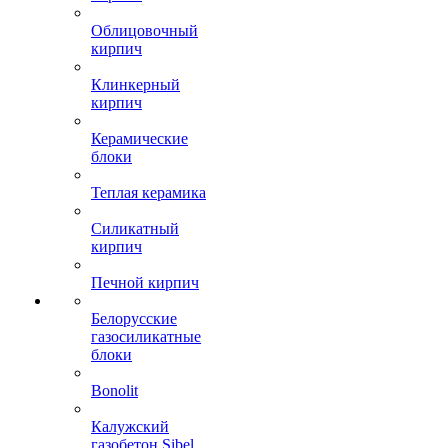
Облицовочный
кирпич
Клинкерный
кирпич
Керамические
блоки
Теплая керамика
Силикатный
кирпич
Печной кирпич
Белорусские
газосиликатные
блоки
Bonolit
Калужский
газобетон Sibel