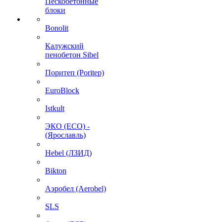
Пескобетонные
блоки
Bonolit
Калужский
пенобетон Sibel
Поритеп (Poritep)
EuroBlock
Istkult
ЭКО (ECO) -
(Ярославль)
Hebel (ЛЗИД)
Bikton
Аэробел (Aerobel)
SLS