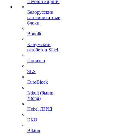
Печной кирпич
Белорусские
газосиликатные
блоки
Bonolit
Калужский
газобетон Sibel
Поритеп
SLS
EuroBlock
Istkult (бывш.
Ytong)
Hebel ЛЗИД
ЭКО
Bikton