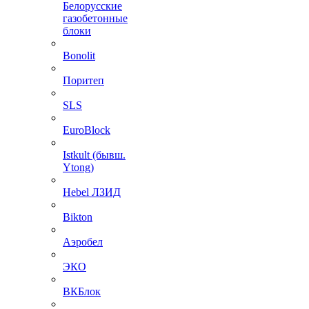
Белорусские
газобетонные
блоки
Bonolit
Поритеп
SLS
EuroBlock
Istkult (бывш.
Ytong)
Hebel ЛЗИД
Bikton
Аэробел
ЭКО
ВКБлок