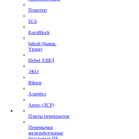
Поритеп
SLS
EuroBlock
Istkult (бывш.
Ytong)
Hebel ЛЗИД
ЭКО
Bikton
Аэробел
Aeroc (ЛСР)
Плиты перекрытия
Перемычки
железобетонные
брусковые ПБ