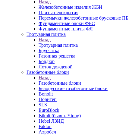
Назад
Железобетонные изделия ЖБИ
Плиты перекрытия
Перемычки железобетонные брусковые ПБ
Фундаментные блоки ФБС
Фундаментные плиты ФЛ
Тротуарная плитка
Назад
Тротуарная плитка
Брусчатка
Газонная решетка
Бордюр
Лоток дождевой
Газобетонные блоки
Назад
Газобетонные блоки
Белорусские газобетонные блоки
Bonolit
Поритеп
SLS
EuroBlock
Istkult (бывш. Ytong)
Hebel ЛЗИД
Bikton
Аэробел