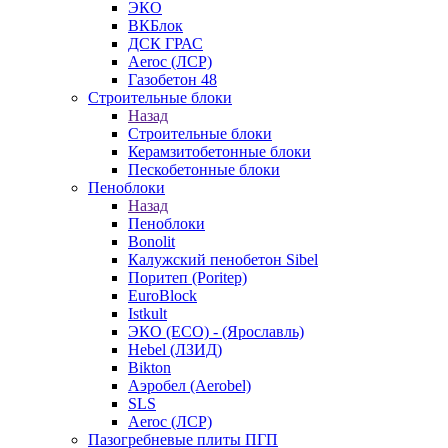
ЭКО
ВКБлок
ДСК ГРАС
Aeroc (ЛСР)
Газобетон 48
Строительные блоки
Назад
Строительные блоки
Керамзитобетонные блоки
Пескобетонные блоки
Пеноблоки
Назад
Пеноблоки
Bonolit
Калужский пенобетон Sibel
Поритеп (Poritep)
EuroBlock
Istkult
ЭКО (ECO) - (Ярославль)
Hebel (ЛЗИД)
Bikton
Аэробел (Aerobel)
SLS
Aeroc (ЛСР)
Пазогребневые плиты ПГП