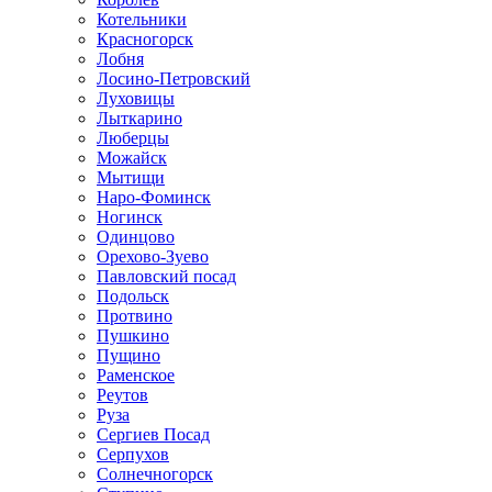
Котельники
Красногорск
Лобня
Лосино-Петровский
Луховицы
Лыткарино
Люберцы
Можайск
Мытищи
Наро-Фоминск
Ногинск
Одинцово
Орехово-Зуево
Павловский посад
Подольск
Протвино
Пушкино
Пущино
Раменское
Реутов
Руза
Сергиев Посад
Серпухов
Солнечногорск