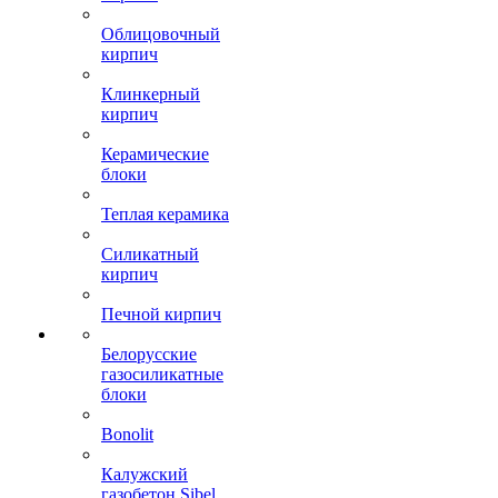
Облицовочный
кирпич
Клинкерный
кирпич
Керамические
блоки
Теплая керамика
Силикатный
кирпич
Печной кирпич
Белорусские
газосиликатные
блоки
Bonolit
Калужский
газобетон Sibel