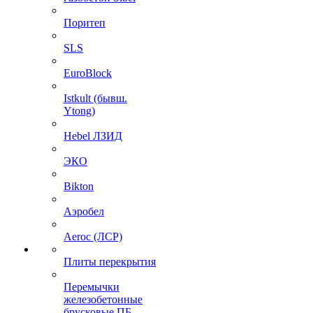
Поритеп
SLS
EuroBlock
Istkult (бывш.
Ytong)
Hebel ЛЗИД
ЭКО
Bikton
Аэробел
Aeroc (ЛСР)
Плиты перекрытия
Перемычки
железобетонные
брусковые ПБ