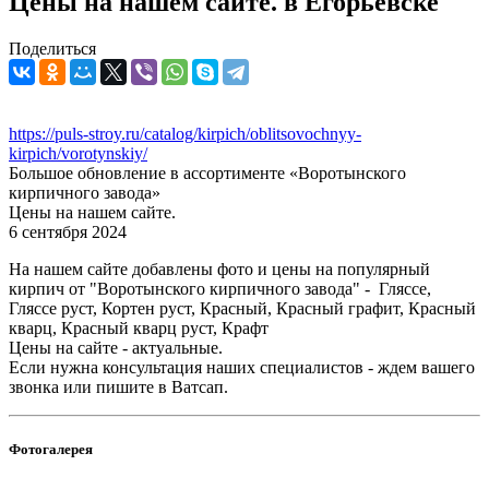
Цены на нашем сайте. в Егорьевске
Поделиться
https://puls-stroy.ru/catalog/kirpich/oblitsovochnyy-
kirpich/vorotynskiy/
Большое обновление в ассортименте «Воротынского
кирпичного завода»
Цены на нашем сайте.
6 сентября 2024
На нашем сайте добавлены фото и цены на популярный
кирпич от "Воротынского кирпичного завода" - Гляссе,
Гляссе руст, Кортен руст, Красный, Красный графит, Красный
кварц, Красный кварц руст, Крафт
Цены на сайте - актуальные.
Если нужна консультация наших специалистов - ждем вашего
звонка или пишите в Ватсап.
Фотогалерея