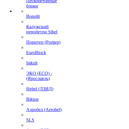
Пескобетонные
блоки
Bonolit
Калужский
пенобетон Sibel
Поритеп (Poritep)
EuroBlock
Istkult
ЭКО (ECO) -
(Ярославль)
Hebel (ЛЗИД)
Bikton
Аэробел (Aerobel)
SLS