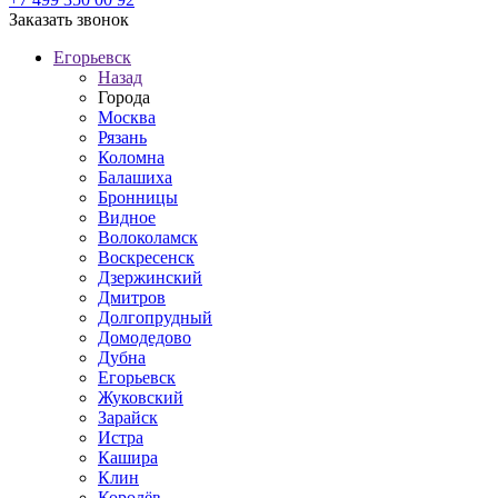
Заказать звонок
Егорьевск
Назад
Города
Москва
Рязань
Коломна
Балашиха
Бронницы
Видное
Волоколамск
Воскресенск
Дзержинский
Дмитров
Долгопрудный
Домодедово
Дубна
Егорьевск
Жуковский
Зарайск
Истра
Кашира
Клин
Королёв