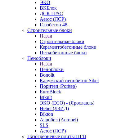
ЭКО
ВКБлок
ДСК ГРАС
Aeroc (ЛСР)
Газобетон 48
Строительные блоки
Назад
Строительные блоки
Керамзитобетонные блоки
Пескобетонные блоки
Пеноблоки
Назад
Пеноблоки
Bonolit
Калужский пенобетон Sibel
Поритеп (Poritep)
EuroBlock
Istkult
ЭКО (ECO) - (Ярославль)
Hebel (ЛЗИД)
Bikton
Аэробел (Aerobel)
SLS
Aeroc (ЛСР)
Пазогребневые плиты ПГП