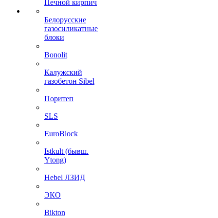
Печной кирпич
Белорусские
газосиликатные
блоки
Bonolit
Калужский
газобетон Sibel
Поритеп
SLS
EuroBlock
Istkult (бывш.
Ytong)
Hebel ЛЗИД
ЭКО
Bikton