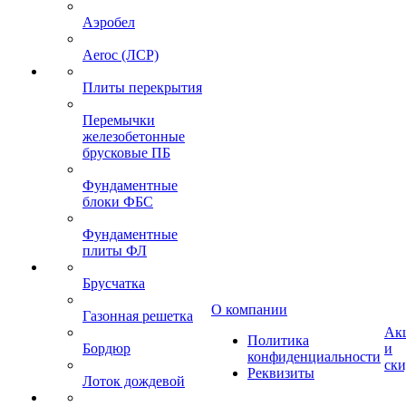
Аэробел
Aeroc (ЛСР)
Плиты перекрытия
Перемычки
железобетонные
брусковые ПБ
Фундаментные
блоки ФБС
Фундаментные
плиты ФЛ
Брусчатка
О компании
Газонная решетка
Ак
Политика
Бордюр
и
конфиденциальности
ск
Реквизиты
Лоток дождевой