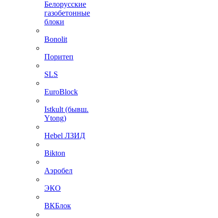
Белорусские
газобетонные
блоки
Bonolit
Поритеп
SLS
EuroBlock
Istkult (бывш.
Ytong)
Hebel ЛЗИД
Bikton
Аэробел
ЭКО
ВКБлок