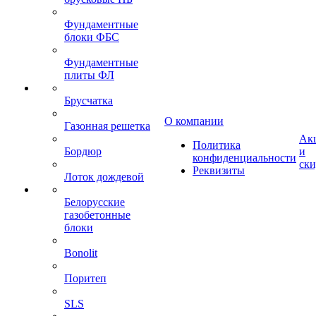
Фундаментные
блоки ФБС
Фундаментные
плиты ФЛ
Брусчатка
О компании
Газонная решетка
Ак
Политика
Бордюр
и
конфиденциальности
ск
Реквизиты
Лоток дождевой
Белорусские
газобетонные
блоки
Bonolit
Поритеп
SLS