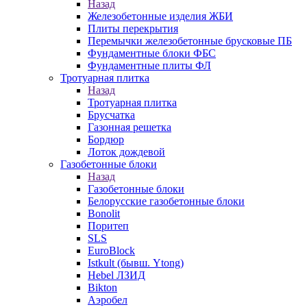
Назад
Железобетонные изделия ЖБИ
Плиты перекрытия
Перемычки железобетонные брусковые ПБ
Фундаментные блоки ФБС
Фундаментные плиты ФЛ
Тротуарная плитка
Назад
Тротуарная плитка
Брусчатка
Газонная решетка
Бордюр
Лоток дождевой
Газобетонные блоки
Назад
Газобетонные блоки
Белорусские газобетонные блоки
Bonolit
Поритеп
SLS
EuroBlock
Istkult (бывш. Ytong)
Hebel ЛЗИД
Bikton
Аэробел