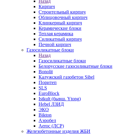
Назад
Кирпич
Строительный кирпич
Облицовочный кирпич
Клинкерный кирпич
Керамические блоки
Теплая керамика
Силикатный кирпич
Печной кирпич
Газосиликатные блоки
Назад
Газосиликатные блоки
Белорусские газосиликатные блоки
Bonolit
Калужский газобетон Sibel
Поритеп
SLS
EuroBlock
Istkult (бывш. Ytong)
Hebel ЛЗИД
ЭКО
Bikton
Аэробел
Aeroc (ЛСР)
Железобетонные изделия ЖБИ