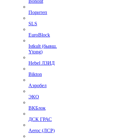
Bonolit
Поритеп
SLS
EuroBlock
Istkult (бывш.
Ytong)
Hebel ЛЗИД
Bikton
Аэробел
ЭКО
ВКБлок
ДСК ГРАС
Aeroc (ЛСР)