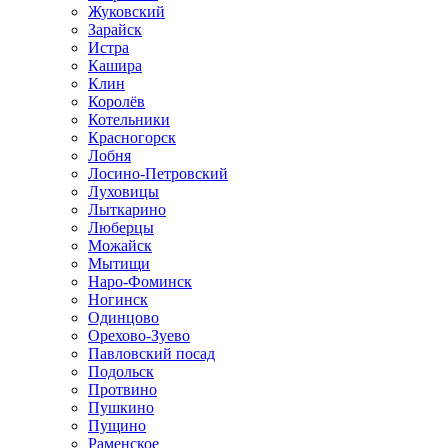
Жуковский
Зарайск
Истра
Кашира
Клин
Королёв
Котельники
Красногорск
Лобня
Лосино-Петровский
Луховицы
Лыткарино
Люберцы
Можайск
Мытищи
Наро-Фоминск
Ногинск
Одинцово
Орехово-Зуево
Павловский посад
Подольск
Протвино
Пушкино
Пущино
Раменское