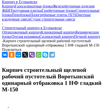
Кирпич в Егорьевске
Кирпич
Газосиликатные блоки
Железобетонные изделия
ЖБИ
Тротуарная плитка
Газобетонные блоки
Строительные
блоки
Пеноблоки
Пазогребневые плиты ПГП
Цветные
кладочные смеси
Сухие строительные смеси
-
Строительный кирпич в Егорьевске
Облицовочный кирпич
Клинкерный кирпич
Керамические
блоки
Теплая керамика
Силикатный кирпич
Печной кирпич
-
Кирпич строительный щелевой рабочий пустотелый
Воротынский одинарный отбраковка 1 НФ гладкий М-150
Поделиться
Кирпич строительный щелевой
рабочий пустотелый Воротынский
одинарный отбраковка 1 НФ гладкий
М-150