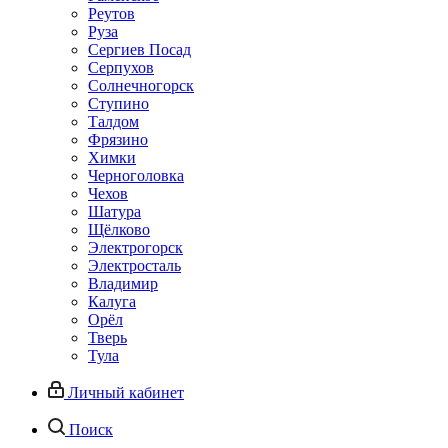
Реутов
Руза
Сергиев Посад
Серпухов
Солнечногорск
Ступино
Талдом
Фрязино
Химки
Черноголовка
Чехов
Шатура
Щёлково
Электрогорск
Электросталь
Владимир
Калуга
Орёл
Тверь
Тула
Личный кабинет
Поиск