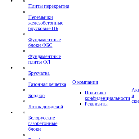
Плиты перекрытия
Перемычки
железобетонные
брусковые ПБ
Фундаментные
блоки ФБС
Фундаментные
плиты ФЛ
Брусчатка
О компании
Газонная решетка
Ак
Политика
Бордюр
и
конфиденциальности
ск
Реквизиты
Лоток дождевой
Белорусские
газобетонные
блоки