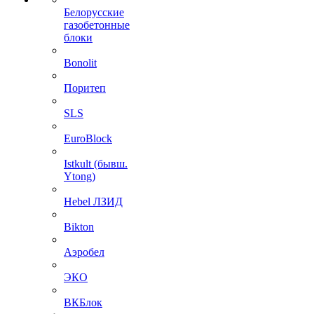
Белорусские
газобетонные
блоки
Bonolit
Поритеп
SLS
EuroBlock
Istkult (бывш.
Ytong)
Hebel ЛЗИД
Bikton
Аэробел
ЭКО
ВКБлок