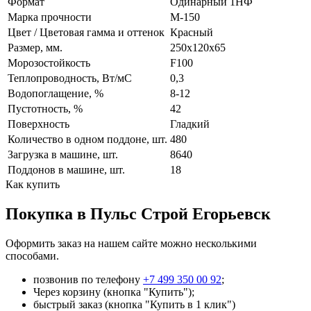
Формат
Одинарный 1НФ
Марка прочности
М-150
Цвет / Цветовая гамма и оттенок
Красный
Размер, мм.
250х120х65
Морозостойкость
F100
Теплопроводность, Вт/мC
0,3
Водопоглащение, %
8-12
Пустотность, %
42
Поверхность
Гладкий
Количество в одном поддоне, шт.
480
Загрузка в машине, шт.
8640
Поддонов в машине, шт.
18
Как купить
Покупка в Пульс Строй Егорьевск
Оформить заказ на нашем сайте можно несколькими
способами.
позвонив по телефону
+7 499 350 00 92
;
Через корзину (кнопка "Купить");
быстрый заказ (кнопка "Купить в 1 клик")