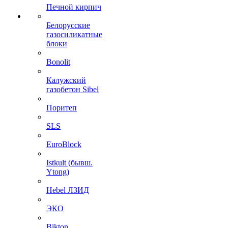
Печной кирпич
Белорусские
газосиликатные
блоки
Bonolit
Калужский
газобетон Sibel
Поритеп
SLS
EuroBlock
Istkult (бывш.
Ytong)
Hebel ЛЗИД
ЭКО
Bikton