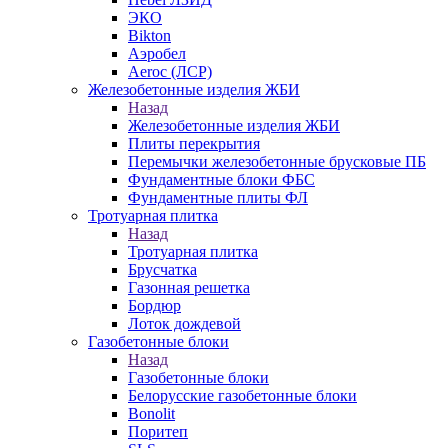
ЭКО
Bikton
Аэробел
Aeroc (ЛСР)
Железобетонные изделия ЖБИ
Назад
Железобетонные изделия ЖБИ
Плиты перекрытия
Перемычки железобетонные брусковые ПБ
Фундаментные блоки ФБС
Фундаментные плиты ФЛ
Тротуарная плитка
Назад
Тротуарная плитка
Брусчатка
Газонная решетка
Бордюр
Лоток дождевой
Газобетонные блоки
Назад
Газобетонные блоки
Белорусские газобетонные блоки
Bonolit
Поритеп