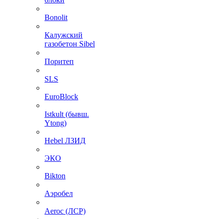
Bonolit
Калужский
газобетон Sibel
Поритеп
SLS
EuroBlock
Istkult (бывш.
Ytong)
Hebel ЛЗИД
ЭКО
Bikton
Аэробел
Aeroc (ЛСР)