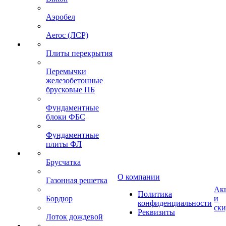
Аэробел
Aeroc (ЛСР)
Плиты перекрытия
Перемычки
железобетонные
брусковые ПБ
Фундаментные
блоки ФБС
Фундаментные
плиты ФЛ
Брусчатка
О компании
Газонная решетка
Ак
Политика
Бордюр
и
конфиденциальности
ск
Реквизиты
Лоток дождевой