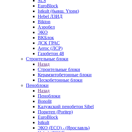
SLS
EuroBlock
Istkult (бывш. Ytong)
Hebel ЛЗИД
Bikton
Аэробел
ЭКО
ВКБлок
ДСК ГРАС
Aeroc (ЛСР)
Газобетон 48
Строительные блоки
Назад
Строительные блоки
Керамзитобетонные блоки
Пескобетонные блоки
Пеноблоки
Назад
Пеноблоки
Bonolit
Калужский пенобетон Sibel
Поритеп (Poritep)
EuroBlock
Istkult
ЭКО (ECO) - (Ярославль)