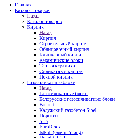
Главная
Каталог товаров
Назад
Каталог товаров
Кирпич
Назад
Кирпич
Строительный кирпич
Облицовочный кирпич
Клинкерный кирпич
Керамические блоки
Теплая керамика
Силикатный кирпич
Печной кирпич
Газосиликатные блоки
Назад
Газосиликатные блоки
Белорусские газосиликатные блоки
Bonolit
Калужский газобетон Sibel
Поритеп
SLS
EuroBlock
Istkult (бывш. Ytong)
Hebel ЛЗИД