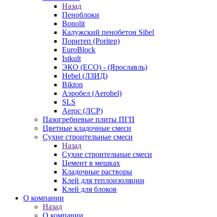
Назад
Пеноблоки
Bonolit
Калужский пенобетон Sibel
Поритеп (Poritep)
EuroBlock
Istkult
ЭКО (ECO) - (Ярославль)
Hebel (ЛЗИД)
Bikton
Аэробел (Aerobel)
SLS
Aeroc (ЛСР)
Пазогребневые плиты ПГП
Цветные кладочные смеси
Сухие строительные смеси
Назад
Сухие строительные смеси
Цемент в мешках
Кладочные растворы
Клей для теплоизоляции
Клей для блоков
О компании
Назад
О компании