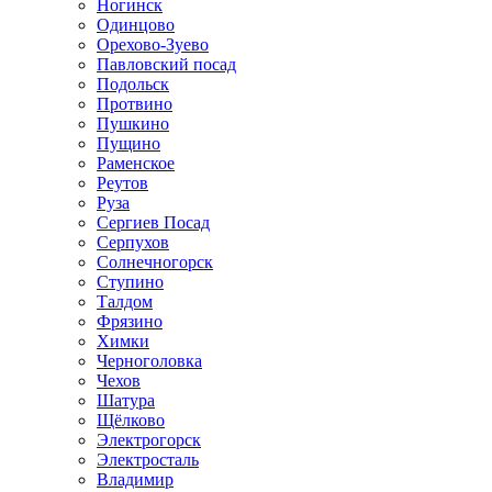
Ногинск
Одинцово
Орехово-Зуево
Павловский посад
Подольск
Протвино
Пушкино
Пущино
Раменское
Реутов
Руза
Сергиев Посад
Серпухов
Солнечногорск
Ступино
Талдом
Фрязино
Химки
Черноголовка
Чехов
Шатура
Щёлково
Электрогорск
Электросталь
Владимир