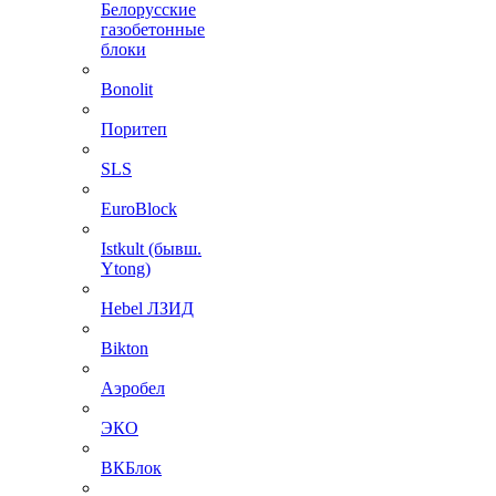
Белорусские
газобетонные
блоки
Bonolit
Поритеп
SLS
EuroBlock
Istkult (бывш.
Ytong)
Hebel ЛЗИД
Bikton
Аэробел
ЭКО
ВКБлок