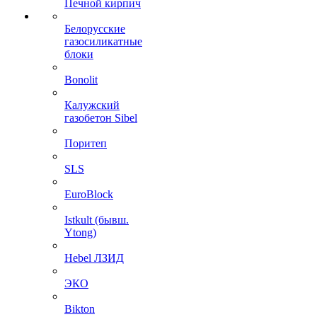
Печной кирпич
Белорусские
газосиликатные
блоки
Bonolit
Калужский
газобетон Sibel
Поритеп
SLS
EuroBlock
Istkult (бывш.
Ytong)
Hebel ЛЗИД
ЭКО
Bikton