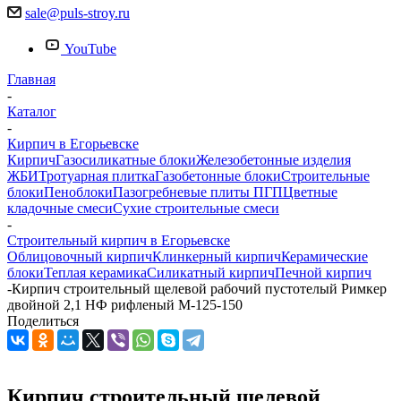
sale@puls-stroy.ru
YouTube
Главная
-
Каталог
-
Кирпич в Егорьевске
Кирпич
Газосиликатные блоки
Железобетонные изделия
ЖБИ
Тротуарная плитка
Газобетонные блоки
Строительные
блоки
Пеноблоки
Пазогребневые плиты ПГП
Цветные
кладочные смеси
Сухие строительные смеси
-
Строительный кирпич в Егорьевске
Облицовочный кирпич
Клинкерный кирпич
Керамические
блоки
Теплая керамика
Силикатный кирпич
Печной кирпич
-
Кирпич строительный щелевой рабочий пустотелый Римкер
двойной 2,1 НФ рифленый М-125-150
Поделиться
Кирпич строительный щелевой