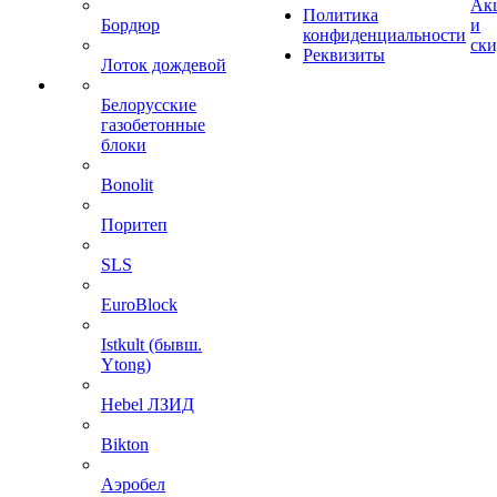
Ак
Политика
Бордюр
и
конфиденциальности
ск
Реквизиты
Лоток дождевой
Белорусские
газобетонные
блоки
Bonolit
Поритеп
SLS
EuroBlock
Istkult (бывш.
Ytong)
Hebel ЛЗИД
Bikton
Аэробел