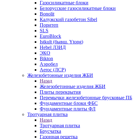
Газосиликатные блоки
Белорусские газосиликатные блоки
Bonolit
Калужский газобетон Sibel
Поритеп
SLS
EuroBlock
Istkult (бывш. Ytong)
Hebel ЛЗИД
ЭКО
Bikton
Аэробел
Aeroc (ЛСР)
Железобетонные изделия ЖБИ
Назад
Железобетонные изделия ЖБИ
Плиты перекрытия
Перемычки железобетонные брусковые ПБ
Фундаментные блоки ФБС
Фундаментные плиты ФЛ
Тротуарная плитка
Назад
Тротуарная плитка
Брусчатка
Газонная решетка