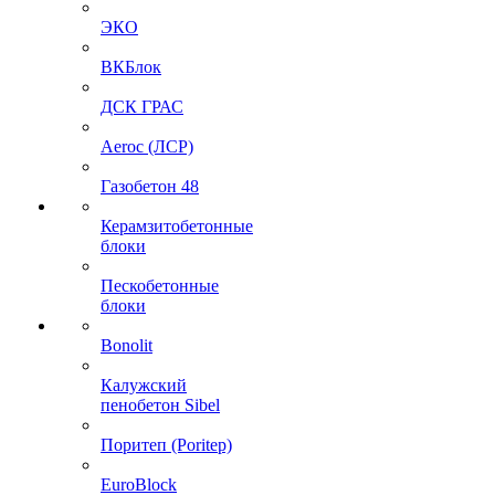
ЭКО
ВКБлок
ДСК ГРАС
Aeroc (ЛСР)
Газобетон 48
Керамзитобетонные
блоки
Пескобетонные
блоки
Bonolit
Калужский
пенобетон Sibel
Поритеп (Poritep)
EuroBlock