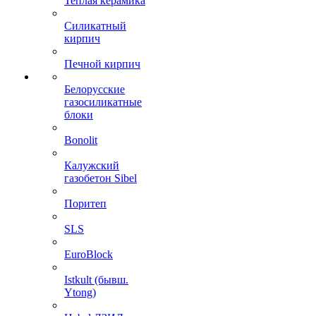
Теплая керамика
Силикатный
кирпич
Печной кирпич
Белорусские
газосиликатные
блоки
Bonolit
Калужский
газобетон Sibel
Поритеп
SLS
EuroBlock
Istkult (бывш.
Ytong)