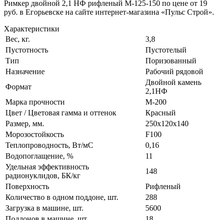
Римкер двойной 2,1 НФ рифленый М-125-150 по цене от 19
руб. в Егорьевске на сайте интернет-магазина «Пульс Строй».
Характеристики
Вес, кг.
3,8
Пустотность
Пустотелый
Тип
Поризованный
Назначение
Рабочий рядовой
Двойной камень
Формат
2,1НФ
Марка прочности
М-200
Цвет / Цветовая гамма и оттенок
Красный
Размер, мм.
250х120х140
Морозостойкость
F100
Теплопроводность, Вт/мC
0,16
Водопоглащение, %
11
Удельная эффективность
148
радионуклидов, БК/кг
Поверхность
Рифленый
Количество в одном поддоне, шт.
288
Загрузка в машине, шт.
5600
Поддонов в машине, шт.
18