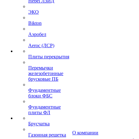
Hebel ЛЗИД
ЭКО
Bikton
Аэробел
Aeroc (ЛСР)
Плиты перекрытия
Перемычки
железобетонные
брусковые ПБ
Фундаментные
блоки ФБС
Фундаментные
плиты ФЛ
Брусчатка
О компании
Газонная решетка