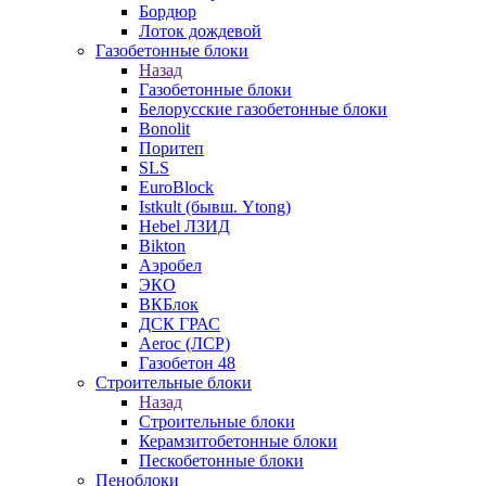
Бордюр
Лоток дождевой
Газобетонные блоки
Назад
Газобетонные блоки
Белорусские газобетонные блоки
Bonolit
Поритеп
SLS
EuroBlock
Istkult (бывш. Ytong)
Hebel ЛЗИД
Bikton
Аэробел
ЭКО
ВКБлок
ДСК ГРАС
Aeroc (ЛСР)
Газобетон 48
Строительные блоки
Назад
Строительные блоки
Керамзитобетонные блоки
Пескобетонные блоки
Пеноблоки