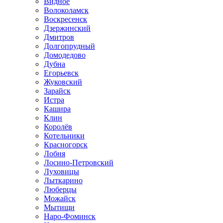
Видное
Волоколамск
Воскресенск
Дзержинский
Дмитров
Долгопрудный
Домодедово
Дубна
Егорьевск
Жуковский
Зарайск
Истра
Кашира
Клин
Королёв
Котельники
Красногорск
Лобня
Лосино-Петровский
Луховицы
Лыткарино
Люберцы
Можайск
Мытищи
Наро-Фоминск