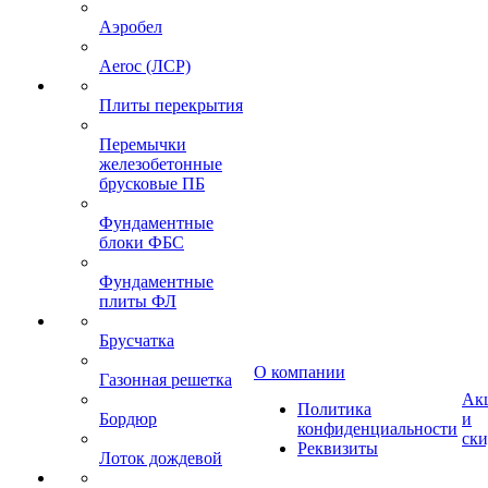
Аэробел
Aeroc (ЛСР)
Плиты перекрытия
Перемычки
железобетонные
брусковые ПБ
Фундаментные
блоки ФБС
Фундаментные
плиты ФЛ
Брусчатка
О компании
Газонная решетка
Ак
Политика
Бордюр
и
конфиденциальности
ск
Реквизиты
Лоток дождевой