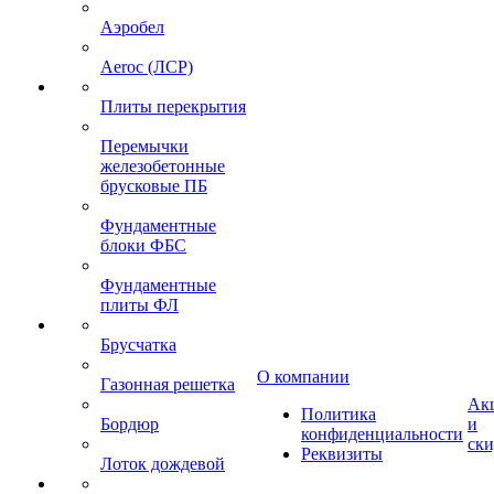
Аэробел
Aeroc (ЛСР)
Плиты перекрытия
Перемычки
железобетонные
брусковые ПБ
Фундаментные
блоки ФБС
Фундаментные
плиты ФЛ
Брусчатка
О компании
Газонная решетка
Ак
Политика
Бордюр
и
конфиденциальности
ск
Реквизиты
Лоток дождевой