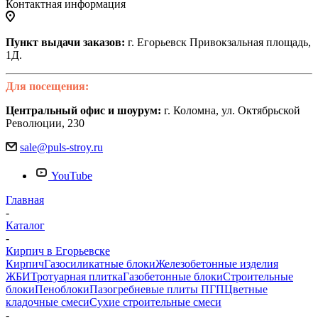
Контактная информация
Пункт выдачи заказов:
г. Егорьевск Привокзальная площадь,
1Д.
Для посещения:
Центральный офис и шоурум:
г. Коломна, ул. Октябрьской
Революции, 230
sale@puls-stroy.ru
YouTube
Главная
-
Каталог
-
Кирпич в Егорьевске
Кирпич
Газосиликатные блоки
Железобетонные изделия
ЖБИ
Тротуарная плитка
Газобетонные блоки
Строительные
блоки
Пеноблоки
Пазогребневые плиты ПГП
Цветные
кладочные смеси
Сухие строительные смеси
-