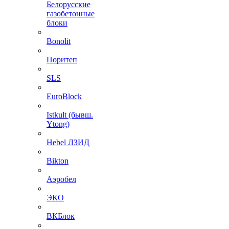
Белорусские
газобетонные
блоки
Bonolit
Поритеп
SLS
EuroBlock
Istkult (бывш.
Ytong)
Hebel ЛЗИД
Bikton
Аэробел
ЭКО
ВКБлок