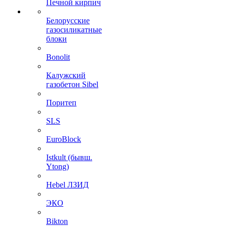
Печной кирпич
Белорусские
газосиликатные
блоки
Bonolit
Калужский
газобетон Sibel
Поритеп
SLS
EuroBlock
Istkult (бывш.
Ytong)
Hebel ЛЗИД
ЭКО
Bikton