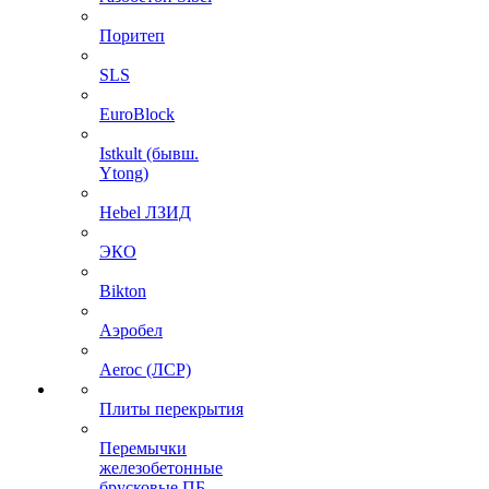
Поритеп
SLS
EuroBlock
Istkult (бывш.
Ytong)
Hebel ЛЗИД
ЭКО
Bikton
Аэробел
Aeroc (ЛСР)
Плиты перекрытия
Перемычки
железобетонные
брусковые ПБ