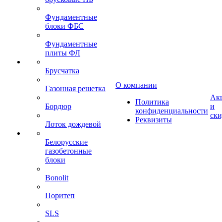
Фундаментные
блоки ФБС
Фундаментные
плиты ФЛ
Брусчатка
О компании
Газонная решетка
Ак
Политика
Бордюр
и
конфиденциальности
ск
Реквизиты
Лоток дождевой
Белорусские
газобетонные
блоки
Bonolit
Поритеп
SLS