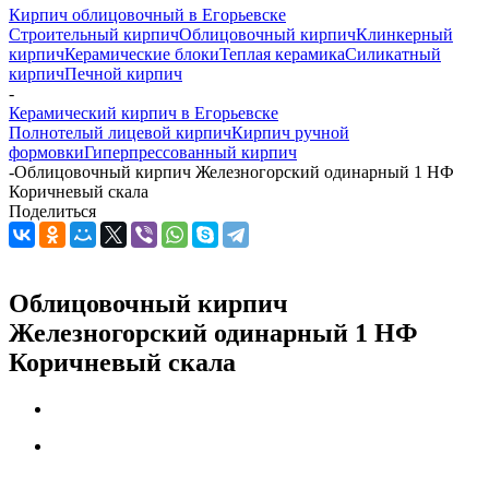
Кирпич облицовочный в Егорьевске
Строительный кирпич
Облицовочный кирпич
Клинкерный
кирпич
Керамические блоки
Теплая керамика
Силикатный
кирпич
Печной кирпич
-
Керамический кирпич в Егорьевске
Полнотелый лицевой кирпич
Кирпич ручной
формовки
Гиперпрессованный кирпич
-
Облицовочный кирпич Железногорский одинарный 1 НФ
Коричневый скала
Поделиться
Облицовочный кирпич
Железногорский одинарный 1 НФ
Коричневый скала