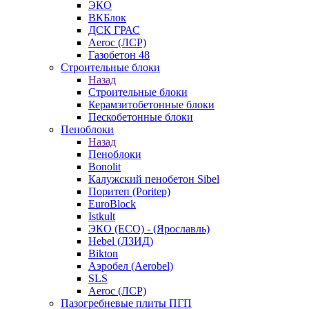
ЭКО
ВКБлок
ДСК ГРАС
Aeroc (ЛСР)
Газобетон 48
Строительные блоки
Назад
Строительные блоки
Керамзитобетонные блоки
Пескобетонные блоки
Пеноблоки
Назад
Пеноблоки
Bonolit
Калужский пенобетон Sibel
Поритеп (Poritep)
EuroBlock
Istkult
ЭКО (ECO) - (Ярославль)
Hebel (ЛЗИД)
Bikton
Аэробел (Aerobel)
SLS
Aeroc (ЛСР)
Пазогребневые плиты ПГП