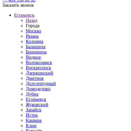
Заказать звонок
Егорьевск
Назад
Города
Москва
Рязань
Коломна
Балашиха
Бронницы
Видное
Волоколамск
Воскресенск
Дзержинский
Дмитров
Долгопрудный
Домодедово
Дубна
Егорьевск
Жуковский
Зарайск
Истра
Кашира
Клин
Королёв