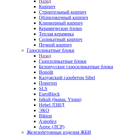
Назад
Кирпич
Строительный кирпич
Облицовочный кирпич
Клинкерный кирпич
Керамические блоки
Теплая керамика
Силикатный кирпич
Печной кирпич
Газосиликатные блоки
Назад
Газосиликатные блоки
Белорусские газосиликатные блоки
Bonolit
Калужский газобетон Sibel
Поритеп
SLS
EuroBlock
Istkult (бывш. Ytong)
Hebel ЛЗИД
ЭКО
Bikton
Аэробел
Aeroc (ЛСР)
Железобетонные изделия ЖБИ