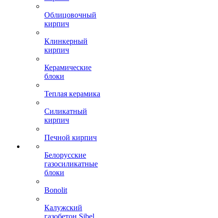
Облицовочный
кирпич
Клинкерный
кирпич
Керамические
блоки
Теплая керамика
Силикатный
кирпич
Печной кирпич
Белорусские
газосиликатные
блоки
Bonolit
Калужский
газобетон Sibel