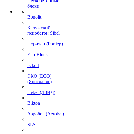
Пескобетонные
блоки
Bonolit
Калужский
пенобетон Sibel
Поритеп (Poritep)
EuroBlock
Istkult
ЭКО (ECO) -
(Ярославль)
Hebel (ЛЗИД)
Bikton
Аэробел (Aerobel)
SLS