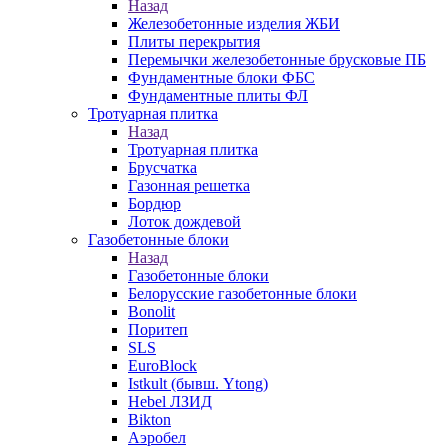
Назад
Железобетонные изделия ЖБИ
Плиты перекрытия
Перемычки железобетонные брусковые ПБ
Фундаментные блоки ФБС
Фундаментные плиты ФЛ
Тротуарная плитка
Назад
Тротуарная плитка
Брусчатка
Газонная решетка
Бордюр
Лоток дождевой
Газобетонные блоки
Назад
Газобетонные блоки
Белорусские газобетонные блоки
Bonolit
Поритеп
SLS
EuroBlock
Istkult (бывш. Ytong)
Hebel ЛЗИД
Bikton
Аэробел