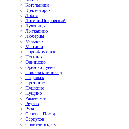
Котельники
Красногорск
Лобня
Лосино-Петровский
Луховицы
Лыткарино
Люберцы
Можайск
Мытищи
Наро-Фоминск
Ногинск
Одинцово
Орехово-Зуево
Павловский посад
Подольск
Протвино
Пушкино
Пущино
Раменское
Реутов
Руза
Сергиев Посад
Серпухов
Солнечногорск