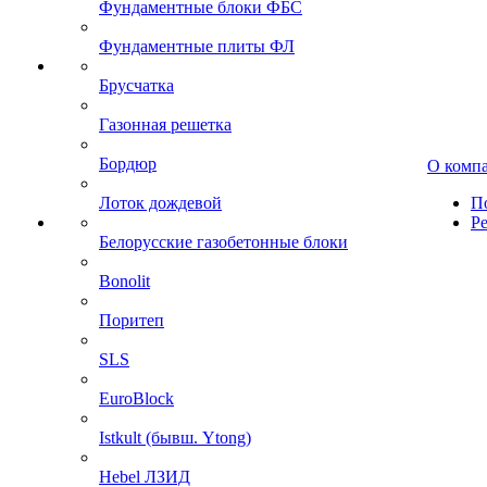
Фундаментные блоки ФБС
Фундаментные плиты ФЛ
Брусчатка
Газонная решетка
Бордюр
О комп
Лоток дождевой
П
Р
Белорусские газобетонные блоки
Bonolit
Поритеп
SLS
EuroBlock
Istkult (бывш. Ytong)
Hebel ЛЗИД