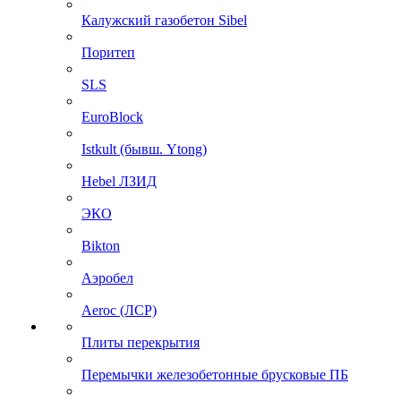
Калужский газобетон Sibel
Поритеп
SLS
EuroBlock
Istkult (бывш. Ytong)
Hebel ЛЗИД
ЭКО
Bikton
Аэробел
Aeroc (ЛСР)
Плиты перекрытия
Перемычки железобетонные брусковые ПБ