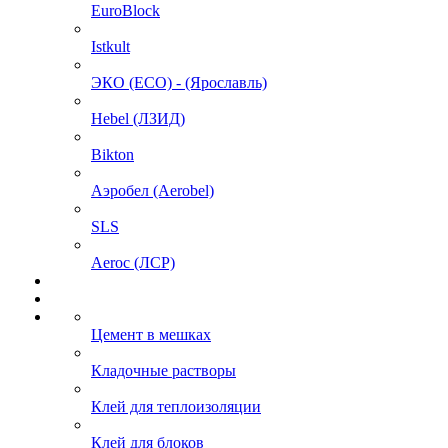
EuroBlock
Istkult
ЭКО (ECO) - (Ярославль)
Hebel (ЛЗИД)
Bikton
Аэробел (Aerobel)
SLS
Aeroc (ЛСР)
Цемент в мешках
Кладочные растворы
Клей для теплоизоляции
Клей для блоков