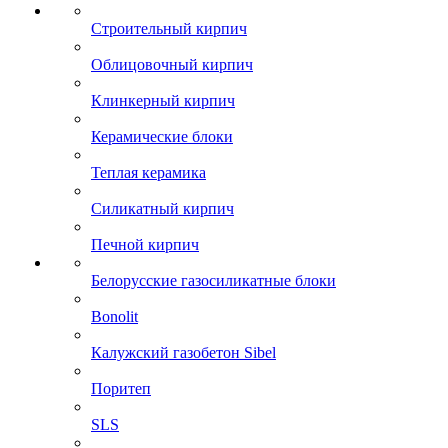
Строительный кирпич
Облицовочный кирпич
Клинкерный кирпич
Керамические блоки
Теплая керамика
Силикатный кирпич
Печной кирпич
Белорусские газосиликатные блоки
Bonolit
Калужский газобетон Sibel
Поритеп
SLS