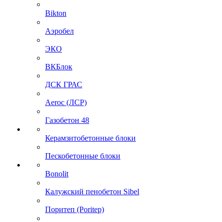
Bikton
Аэробел
ЭКО
ВКБлок
ДСК ГРАС
Aeroc (ЛСР)
Газобетон 48
Керамзитобетонные блоки
Пескобетонные блоки
Bonolit
Калужский пенобетон Sibel
Поритеп (Poritep)