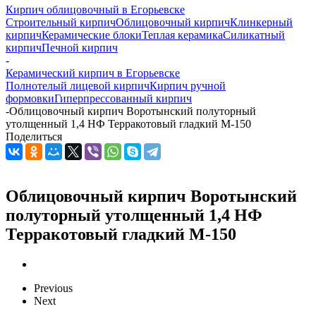
Кирпич облицовочный в Егорьевске
Строительный кирпич
Облицовочный кирпич
Клинкерный
кирпич
Керамические блоки
Теплая керамика
Силикатный
кирпич
Печной кирпич
-
Керамический кирпич в Егорьевске
Полнотелый лицевой кирпич
Кирпич ручной
формовки
Гиперпрессованный кирпич
-
Облицовочный кирпич Воротынский полуторный
утолщенный 1,4 НФ Терракотовый гладкий М-150
Поделиться
Облицовочный кирпич Воротынский
полуторный утолщенный 1,4 НФ
Терракотовый гладкий М-150
Previous
Next