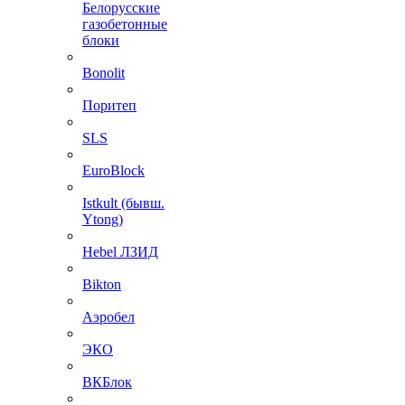
Белорусские
газобетонные
блоки
Bonolit
Поритеп
SLS
EuroBlock
Istkult (бывш.
Ytong)
Hebel ЛЗИД
Bikton
Аэробел
ЭКО
ВКБлок