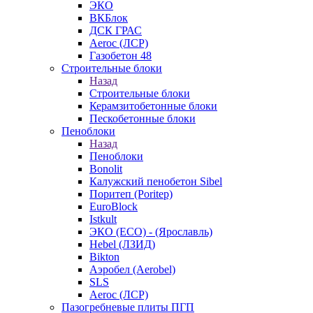
ЭКО
ВКБлок
ДСК ГРАС
Aeroc (ЛСР)
Газобетон 48
Строительные блоки
Назад
Строительные блоки
Керамзитобетонные блоки
Пескобетонные блоки
Пеноблоки
Назад
Пеноблоки
Bonolit
Калужский пенобетон Sibel
Поритеп (Poritep)
EuroBlock
Istkult
ЭКО (ECO) - (Ярославль)
Hebel (ЛЗИД)
Bikton
Аэробел (Aerobel)
SLS
Aeroc (ЛСР)
Пазогребневые плиты ПГП