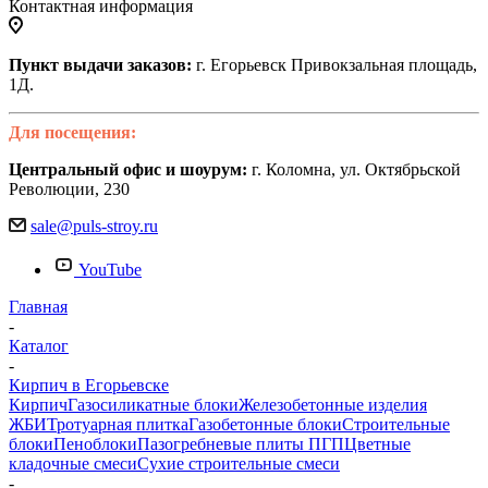
Контактная информация
Пункт выдачи заказов:
г. Егорьевск Привокзальная площадь,
1Д.
Для посещения:
Центральный офис и шоурум:
г. Коломна, ул. Октябрьской
Революции, 230
sale@puls-stroy.ru
YouTube
Главная
-
Каталог
-
Кирпич в Егорьевске
Кирпич
Газосиликатные блоки
Железобетонные изделия
ЖБИ
Тротуарная плитка
Газобетонные блоки
Строительные
блоки
Пеноблоки
Пазогребневые плиты ПГП
Цветные
кладочные смеси
Сухие строительные смеси
-