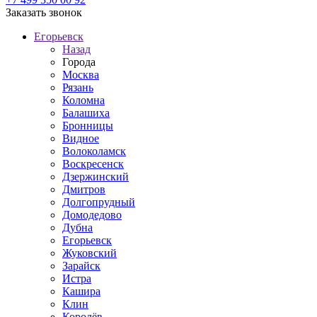
Заказать звонок
Егорьевск
Назад
Города
Москва
Рязань
Коломна
Балашиха
Бронницы
Видное
Волоколамск
Воскресенск
Дзержинский
Дмитров
Долгопрудный
Домодедово
Дубна
Егорьевск
Жуковский
Зарайск
Истра
Кашира
Клин
Королёв