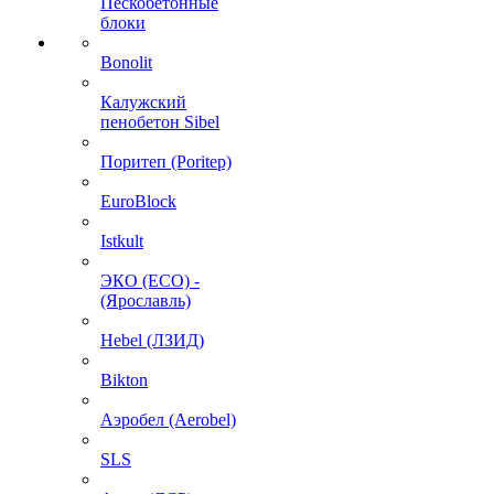
Пескобетонные
блоки
Bonolit
Калужский
пенобетон Sibel
Поритеп (Poritep)
EuroBlock
Istkult
ЭКО (ECO) -
(Ярославль)
Hebel (ЛЗИД)
Bikton
Аэробел (Aerobel)
SLS