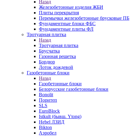
Назад
Железобетонные изделия ЖБИ
Плиты перекрытия
Перемычки железобетонные брусковые ПБ
Фундаментные блоки ФБС
Фундаментные плиты ФЛ
Тротуарная плитка
Назад
Тротуарная плитка
Брусчатка
Газонная решетка
Бордюр
Лоток дождевой
Газобетонные блоки
Назад
Газобетонные блоки
Белорусские газобетонные блоки
Bonolit
Поритеп
SLS
EuroBlock
Istkult (бывш. Ytong)
Hebel ЛЗИД
Bikton
Аэробел