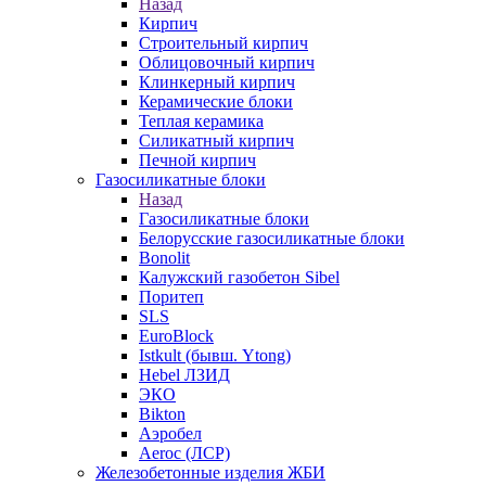
Назад
Кирпич
Строительный кирпич
Облицовочный кирпич
Клинкерный кирпич
Керамические блоки
Теплая керамика
Силикатный кирпич
Печной кирпич
Газосиликатные блоки
Назад
Газосиликатные блоки
Белорусские газосиликатные блоки
Bonolit
Калужский газобетон Sibel
Поритеп
SLS
EuroBlock
Istkult (бывш. Ytong)
Hebel ЛЗИД
ЭКО
Bikton
Аэробел
Aeroc (ЛСР)
Железобетонные изделия ЖБИ