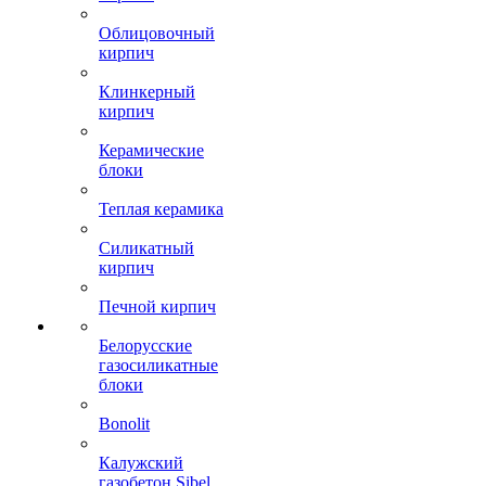
Облицовочный
кирпич
Клинкерный
кирпич
Керамические
блоки
Теплая керамика
Силикатный
кирпич
Печной кирпич
Белорусские
газосиликатные
блоки
Bonolit
Калужский
газобетон Sibel