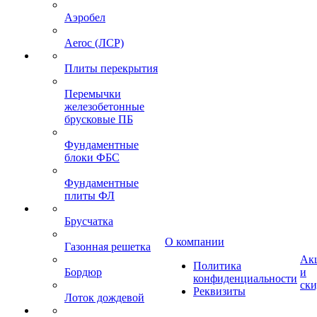
Аэробел
Aeroc (ЛСР)
Плиты перекрытия
Перемычки
железобетонные
брусковые ПБ
Фундаментные
блоки ФБС
Фундаментные
плиты ФЛ
Брусчатка
О компании
Газонная решетка
Ак
Политика
Бордюр
и
конфиденциальности
ск
Реквизиты
Лоток дождевой