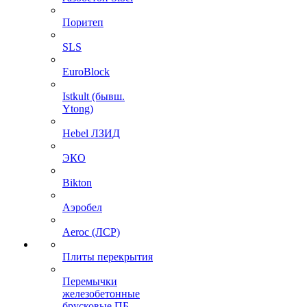
Поритеп
SLS
EuroBlock
Istkult (бывш.
Ytong)
Hebel ЛЗИД
ЭКО
Bikton
Аэробел
Aeroc (ЛСР)
Плиты перекрытия
Перемычки
железобетонные
брусковые ПБ