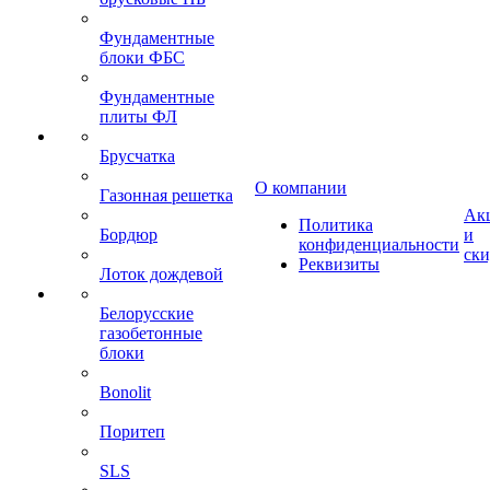
Фундаментные
блоки ФБС
Фундаментные
плиты ФЛ
Брусчатка
О компании
Газонная решетка
Ак
Политика
Бордюр
и
конфиденциальности
ск
Реквизиты
Лоток дождевой
Белорусские
газобетонные
блоки
Bonolit
Поритеп
SLS