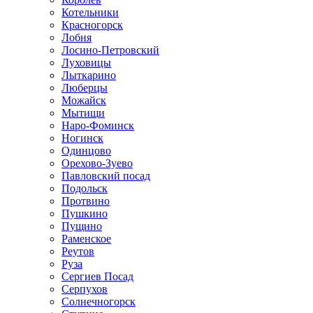
Котельники
Красногорск
Лобня
Лосино-Петровский
Луховицы
Лыткарино
Люберцы
Можайск
Мытищи
Наро-Фоминск
Ногинск
Одинцово
Орехово-Зуево
Павловский посад
Подольск
Протвино
Пушкино
Пущино
Раменское
Реутов
Руза
Сергиев Посад
Серпухов
Солнечногорск