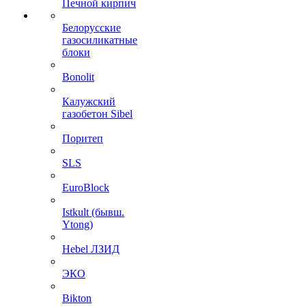
Печной кирпич
Белорусские
газосиликатные
блоки
Bonolit
Калужский
газобетон Sibel
Поритеп
SLS
EuroBlock
Istkult (бывш.
Ytong)
Hebel ЛЗИД
ЭКО
Bikton