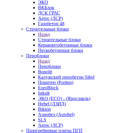
ЭКО
ВКБлок
ДСК ГРАС
Aeroc (ЛСР)
Газобетон 48
Строительные блоки
Назад
Строительные блоки
Керамзитобетонные блоки
Пескобетонные блоки
Пеноблоки
Назад
Пеноблоки
Bonolit
Калужский пенобетон Sibel
Поритеп (Poritep)
EuroBlock
Istkult
ЭКО (ECO) - (Ярославль)
Hebel (ЛЗИД)
Bikton
Аэробел (Aerobel)
SLS
Aeroc (ЛСР)
Пазогребневые плиты ПГП