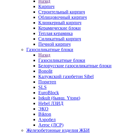
Назад
Кирпич
Строительный кирпич
Облицовочный кирпич
Клинкерный кирпич
Керамические блоки
Теплая керамика
Силикатный кирпич
Печной кирпич
Газосиликатные блоки
Назад
Газосиликатные блоки
Белорусские газосиликатные блоки
Bonolit
Калужский газобетон Sibel
Поритеп
SLS
EuroBlock
Istkult (бывш. Ytong)
Hebel ЛЗИД
ЭКО
Bikton
Аэробел
Aeroc (ЛСР)
Железобетонные изделия ЖБИ