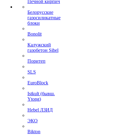
Печной кирпич
Белорусские
газосиликатные
блоки
Bonolit
Калужский
газобетон Sibel
Поритеп
SLS
EuroBlock
Istkult (бывш.
Ytong)
Hebel ЛЗИД
ЭКО
Bikton