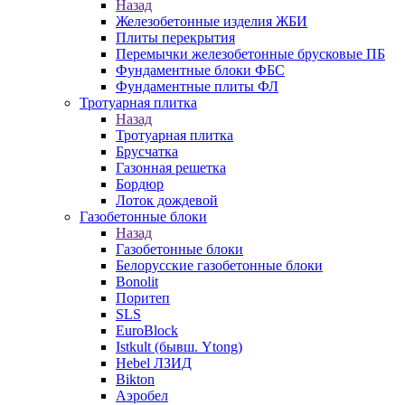
Назад
Железобетонные изделия ЖБИ
Плиты перекрытия
Перемычки железобетонные брусковые ПБ
Фундаментные блоки ФБС
Фундаментные плиты ФЛ
Тротуарная плитка
Назад
Тротуарная плитка
Брусчатка
Газонная решетка
Бордюр
Лоток дождевой
Газобетонные блоки
Назад
Газобетонные блоки
Белорусские газобетонные блоки
Bonolit
Поритеп
SLS
EuroBlock
Istkult (бывш. Ytong)
Hebel ЛЗИД
Bikton
Аэробел