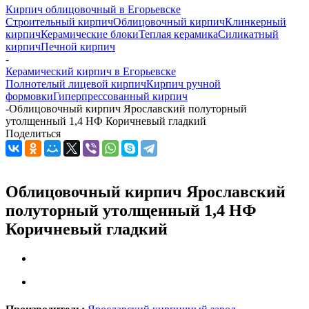
Кирпич облицовочный в Егорьевске
Строительный кирпич
Облицовочный кирпич
Клинкерный
кирпич
Керамические блоки
Теплая керамика
Силикатный
кирпич
Печной кирпич
-
Керамический кирпич в Егорьевске
Полнотелый лицевой кирпич
Кирпич ручной
формовки
Гиперпрессованный кирпич
-
Облицовочный кирпич Ярославский полуторный
утолщенный 1,4 НФ Коричневый гладкий
Поделиться
Облицовочный кирпич Ярославский
полуторный утолщенный 1,4 НФ
Коричневый гладкий