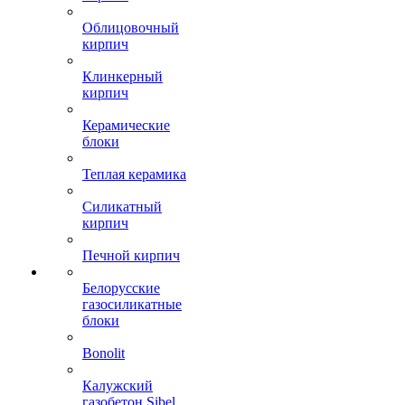
Облицовочный
кирпич
Клинкерный
кирпич
Керамические
блоки
Теплая керамика
Силикатный
кирпич
Печной кирпич
Белорусские
газосиликатные
блоки
Bonolit
Калужский
газобетон Sibel