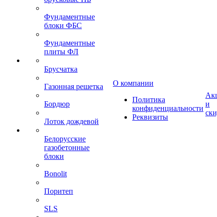
Фундаментные
блоки ФБС
Фундаментные
плиты ФЛ
Брусчатка
О компании
Газонная решетка
Ак
Политика
Бордюр
и
конфиденциальности
ск
Реквизиты
Лоток дождевой
Белорусские
газобетонные
блоки
Bonolit
Поритеп
SLS