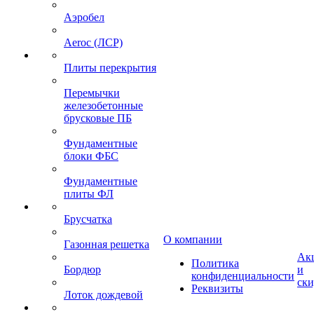
Аэробел
Aeroc (ЛСР)
Плиты перекрытия
Перемычки
железобетонные
брусковые ПБ
Фундаментные
блоки ФБС
Фундаментные
плиты ФЛ
Брусчатка
О компании
Газонная решетка
Ак
Политика
Бордюр
и
конфиденциальности
ск
Реквизиты
Лоток дождевой