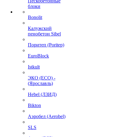
Пескобетонные
блоки
Bonolit
Калужский
пенобетон Sibel
Поритеп (Poritep)
EuroBlock
Istkult
ЭКО (ECO) -
(Ярославль)
Hebel (ЛЗИД)
Bikton
Аэробел (Aerobel)
SLS