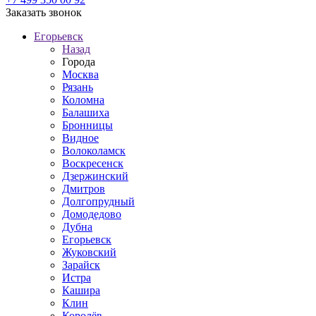
Заказать звонок
Егорьевск
Назад
Города
Москва
Рязань
Коломна
Балашиха
Бронницы
Видное
Волоколамск
Воскресенск
Дзержинский
Дмитров
Долгопрудный
Домодедово
Дубна
Егорьевск
Жуковский
Зарайск
Истра
Кашира
Клин
Королёв