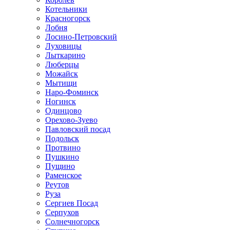
Котельники
Красногорск
Лобня
Лосино-Петровский
Луховицы
Лыткарино
Люберцы
Можайск
Мытищи
Наро-Фоминск
Ногинск
Одинцово
Орехово-Зуево
Павловский посад
Подольск
Протвино
Пушкино
Пущино
Раменское
Реутов
Руза
Сергиев Посад
Серпухов
Солнечногорск