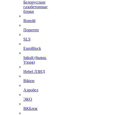
Белорусские
газобетонные
блоки
Bonolit
Поритеп
SLS
EuroBlock
Istkult (бывш.
Ytong)
Hebel ЛЗИД
Bikton
Аэробел
ЭКО
ВКБлок