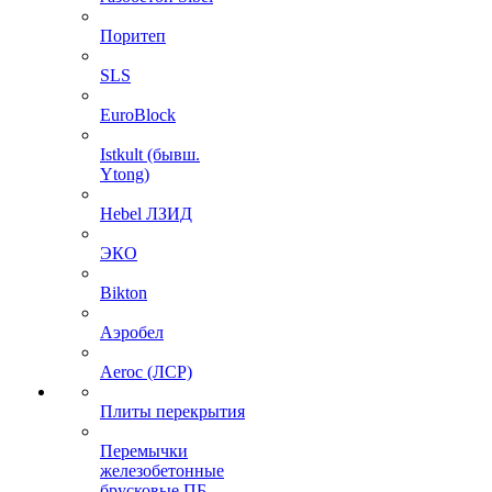
Поритеп
SLS
EuroBlock
Istkult (бывш.
Ytong)
Hebel ЛЗИД
ЭКО
Bikton
Аэробел
Aeroc (ЛСР)
Плиты перекрытия
Перемычки
железобетонные
брусковые ПБ