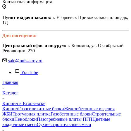
Контактная информация
Пункт выдачи заказов:
г. Егорьевск Привокзальная площадь,
1Д.
Для посещения:
Центральный офис и шоурум:
г. Коломна, ул. Октябрьской
Революции, 230
sale@puls-stroy.ru
YouTube
Главная
-
Каталог
-
Кирпич в Егорьевске
Кирпич
Газосиликатные блоки
Железобетонные изделия
ЖБИ
Тротуарная плитка
Газобетонные блоки
Строительные
блоки
Пеноблоки
Пазогребневые плиты ПГП
Цветные
кладочные смеси
Сухие строительные смеси
-