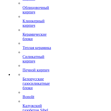
Облицовочный
кирпич
Клинкерный
кирпич
Керамические
блоки
Теплая керамика
Силикатный
кирпич
Печной кирпич
Белорусские
газосиликатные
блоки
Bonolit
Калужский
газобетон Sibel