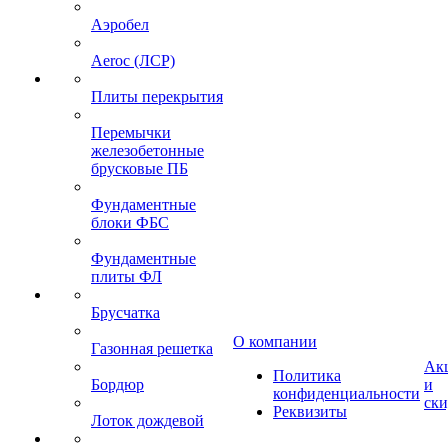
Аэробел
Aeroc (ЛСР)
Плиты перекрытия
Перемычки
железобетонные
брусковые ПБ
Фундаментные
блоки ФБС
Фундаментные
плиты ФЛ
Брусчатка
О компании
Газонная решетка
Ак
Политика
Бордюр
и
конфиденциальности
ск
Реквизиты
Лоток дождевой