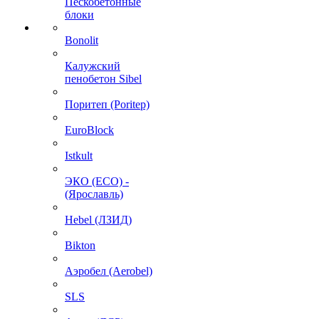
Пескобетонные
блоки
Bonolit
Калужский
пенобетон Sibel
Поритеп (Poritep)
EuroBlock
Istkult
ЭКО (ECO) -
(Ярославль)
Hebel (ЛЗИД)
Bikton
Аэробел (Aerobel)
SLS