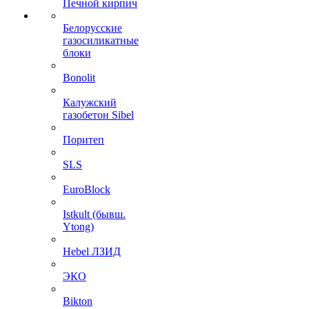
Печной кирпич
Белорусские
газосиликатные
блоки
Bonolit
Калужский
газобетон Sibel
Поритеп
SLS
EuroBlock
Istkult (бывш.
Ytong)
Hebel ЛЗИД
ЭКО
Bikton