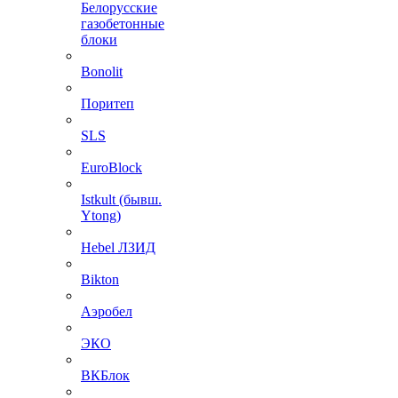
Белорусские
газобетонные
блоки
Bonolit
Поритеп
SLS
EuroBlock
Istkult (бывш.
Ytong)
Hebel ЛЗИД
Bikton
Аэробел
ЭКО
ВКБлок