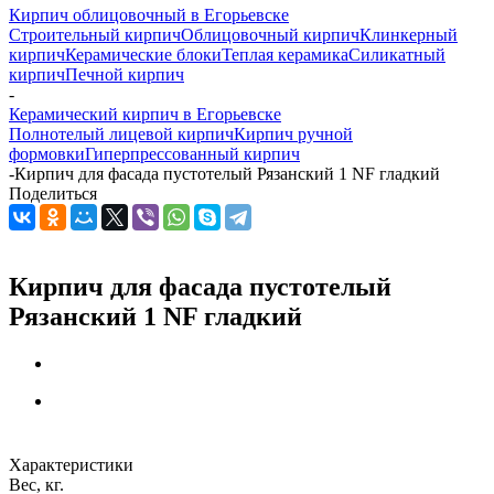
Кирпич облицовочный в Егорьевске
Строительный кирпич
Облицовочный кирпич
Клинкерный
кирпич
Керамические блоки
Теплая керамика
Силикатный
кирпич
Печной кирпич
-
Керамический кирпич в Егорьевске
Полнотелый лицевой кирпич
Кирпич ручной
формовки
Гиперпрессованный кирпич
-
Кирпич для фасада пустотелый Рязанский 1 NF гладкий
Поделиться
Кирпич для фасада пустотелый
Рязанский 1 NF гладкий
Характеристики
Вес, кг.