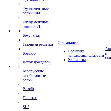
Фундаментные
блоки ФБС
Фундаментные
плиты ФЛ
Брусчатка
О компании
Газонная решетка
Ак
Политика
Бордюр
и
конфиденциальности
ск
Реквизиты
Лоток дождевой
Белорусские
газобетонные
блоки
Bonolit
Поритеп
SLS