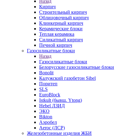
Назад
Кирпич
Строительный кирпич
Облицовочный кирпич
Клинкерный кирпич
Керамические блоки
Теплая керамика
Силикатный кирпич
Печной кирпич
Газосиликатные блоки
Назад
Газосиликатные блоки
Белорусские газосиликатные блоки
Bonolit
Калужский газобетон Sibel
Поритеп
SLS
EuroBlock
Istkult (бывш. Ytong)
Hebel ЛЗИД
ЭКО
Bikton
Аэробел
Aeroc (ЛСР)
Железобетонные изделия ЖБИ