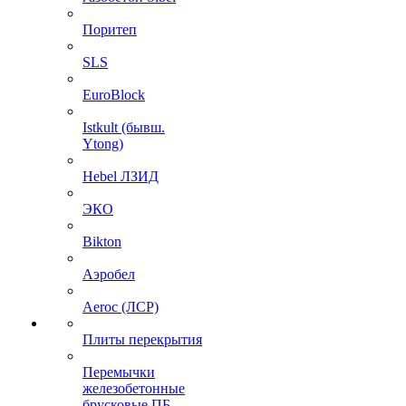
Поритеп
SLS
EuroBlock
Istkult (бывш.
Ytong)
Hebel ЛЗИД
ЭКО
Bikton
Аэробел
Aeroc (ЛСР)
Плиты перекрытия
Перемычки
железобетонные
брусковые ПБ