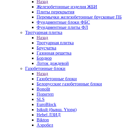
Назад
Железобетонные изделия ЖБИ
Плиты перекрытия
Перемычки железобетонные брусковые ПБ
Фундаментные блоки ФБС
Фундаментные плиты ФЛ
Тротуарная плитка
Назад
Тротуарная плитка
Брусчатка
Газонная решетка
Бордюр
Лоток дождевой
Газобетонные блоки
Назад
Газобетонные блоки
Белорусские газобетонные блоки
Bonolit
Поритеп
SLS
EuroBlock
Istkult (бывш. Ytong)
Hebel ЛЗИД
Bikton
Аэробел