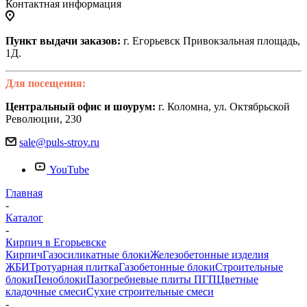
Контактная информация
Пункт выдачи заказов:
г. Егорьевск Привокзальная площадь,
1Д.
Для посещения:
Центральный офис и шоурум:
г. Коломна, ул. Октябрьской
Революции, 230
sale@puls-stroy.ru
YouTube
Главная
-
Каталог
-
Кирпич в Егорьевске
Кирпич
Газосиликатные блоки
Железобетонные изделия
ЖБИ
Тротуарная плитка
Газобетонные блоки
Строительные
блоки
Пеноблоки
Пазогребневые плиты ПГП
Цветные
кладочные смеси
Сухие строительные смеси
-