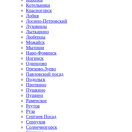
Котельники
Красногорск
Лобня
Лосино-Петровский
Луховицы
Лыткарино
Люберцы
Можайск
Мытищи
Наро-Фоминск
Ногинск
Одинцово
Орехово-Зуево
Павловский посад
Подольск
Протвино
Пушкино
Пущино
Раменское
Реутов
Руза
Сергиев Посад
Серпухов
Солнечногорск