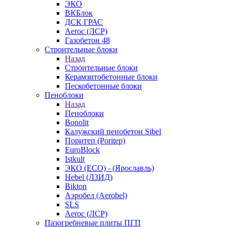
ЭКО
ВКБлок
ДСК ГРАС
Aeroc (ЛСР)
Газобетон 48
Строительные блоки
Назад
Строительные блоки
Керамзитобетонные блоки
Пескобетонные блоки
Пеноблоки
Назад
Пеноблоки
Bonolit
Калужский пенобетон Sibel
Поритеп (Poritep)
EuroBlock
Istkult
ЭКО (ECO) - (Ярославль)
Hebel (ЛЗИД)
Bikton
Аэробел (Aerobel)
SLS
Aeroc (ЛСР)
Пазогребневые плиты ПГП