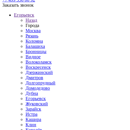
Заказать звонок
Егорьевск
Назад
Города
Москва
Рязань
Коломна
Балашиха
Бронницы
Видное
Волоколамск
Воскресенск
Дзержинский
Дмитров
Долгопрудный
Домодедово
Дубна
Егорьевск
Жуковский
Зарайск
Истра
Кашира
Клин
Королёв