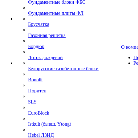
Фундаментные блоки ФБС
Фундаментные плиты ФЛ
Брусчатка
Газонная решетка
Бордюр
О комп
Лоток дождевой
П
Р
Белорусские газобетонные блоки
Bonolit
Поритеп
SLS
EuroBlock
Istkult (бывш. Ytong)
Hebel ЛЗИД