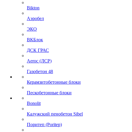
Bikton
Аэробел
ЭКО
ВКБлок
ДСК ГРАС
Aeroc (ЛСР)
Газобетон 48
Керамзитобетонные блоки
Пескобетонные блоки
Bonolit
Калужский пенобетон Sibel
Поритеп (Poritep)