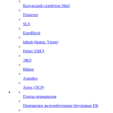
Калужский газобетон Sibel
Поритеп
SLS
EuroBlock
Istkult (бывш. Ytong)
Hebel ЛЗИД
ЭКО
Bikton
Аэробел
Aeroc (ЛСР)
Плиты перекрытия
Перемычки железобетонные брусковые ПБ