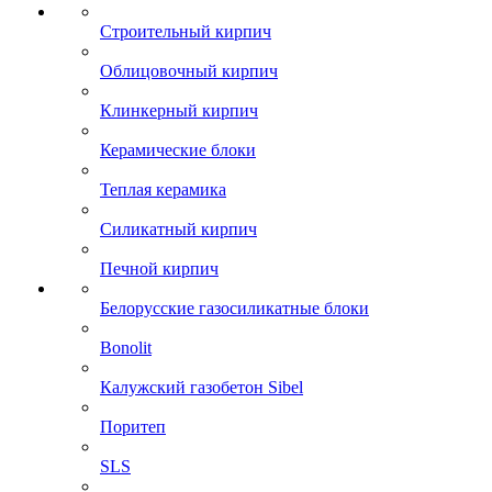
Строительный кирпич
Облицовочный кирпич
Клинкерный кирпич
Керамические блоки
Теплая керамика
Силикатный кирпич
Печной кирпич
Белорусские газосиликатные блоки
Bonolit
Калужский газобетон Sibel
Поритеп
SLS