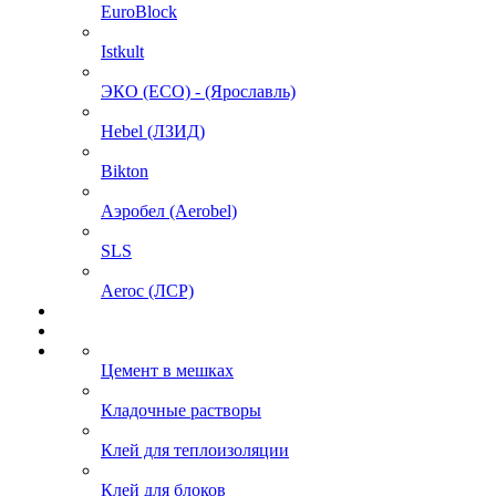
EuroBlock
Istkult
ЭКО (ECO) - (Ярославль)
Hebel (ЛЗИД)
Bikton
Аэробел (Aerobel)
SLS
Aeroc (ЛСР)
Цемент в мешках
Кладочные растворы
Клей для теплоизоляции
Клей для блоков