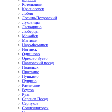
Котельники
Красногорск
Лобня
Лосино-Петровский
Луховицы
Лыткарино
Люберцы
Можайск
Мытищи
Наро-Фоминск
Ногинск
Одинцово
Орехово-Зуево
Павловский посад
Подольск
Протвино
Пушкино
Пущино
Раменское
Реутов
Руза
Сергиев Посад
Серпухов
Солнечногорск