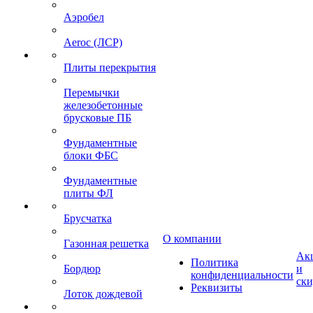
Аэробел
Aeroc (ЛСР)
Плиты перекрытия
Перемычки
железобетонные
брусковые ПБ
Фундаментные
блоки ФБС
Фундаментные
плиты ФЛ
Брусчатка
О компании
Газонная решетка
Ак
Политика
Бордюр
и
конфиденциальности
ск
Реквизиты
Лоток дождевой