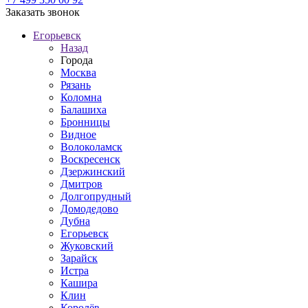
Заказать звонок
Егорьевск
Назад
Города
Москва
Рязань
Коломна
Балашиха
Бронницы
Видное
Волоколамск
Воскресенск
Дзержинский
Дмитров
Долгопрудный
Домодедово
Дубна
Егорьевск
Жуковский
Зарайск
Истра
Кашира
Клин
Королёв