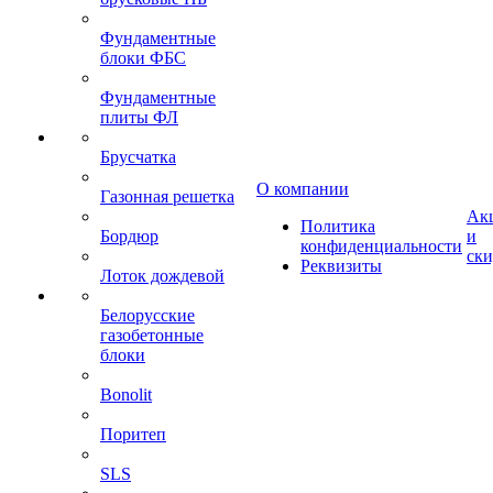
Фундаментные
блоки ФБС
Фундаментные
плиты ФЛ
Брусчатка
О компании
Газонная решетка
Ак
Политика
Бордюр
и
конфиденциальности
ск
Реквизиты
Лоток дождевой
Белорусские
газобетонные
блоки
Bonolit
Поритеп
SLS