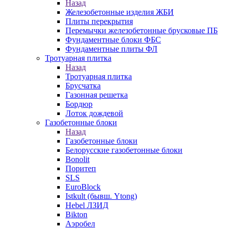
Назад
Железобетонные изделия ЖБИ
Плиты перекрытия
Перемычки железобетонные брусковые ПБ
Фундаментные блоки ФБС
Фундаментные плиты ФЛ
Тротуарная плитка
Назад
Тротуарная плитка
Брусчатка
Газонная решетка
Бордюр
Лоток дождевой
Газобетонные блоки
Назад
Газобетонные блоки
Белорусские газобетонные блоки
Bonolit
Поритеп
SLS
EuroBlock
Istkult (бывш. Ytong)
Hebel ЛЗИД
Bikton
Аэробел