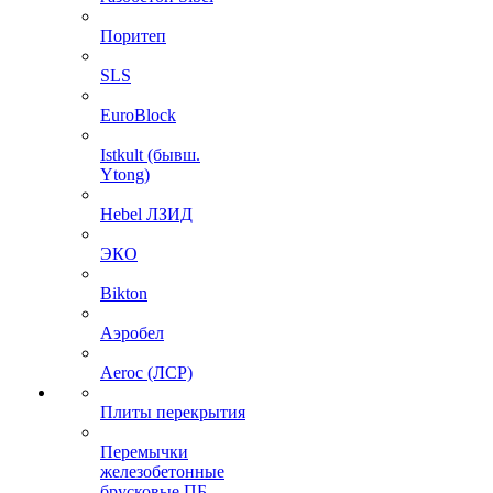
Поритеп
SLS
EuroBlock
Istkult (бывш.
Ytong)
Hebel ЛЗИД
ЭКО
Bikton
Аэробел
Aeroc (ЛСР)
Плиты перекрытия
Перемычки
железобетонные
брусковые ПБ