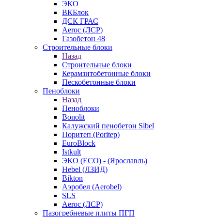
ЭКО
ВКБлок
ДСК ГРАС
Aeroc (ЛСР)
Газобетон 48
Строительные блоки
Назад
Строительные блоки
Керамзитобетонные блоки
Пескобетонные блоки
Пеноблоки
Назад
Пеноблоки
Bonolit
Калужский пенобетон Sibel
Поритеп (Poritep)
EuroBlock
Istkult
ЭКО (ECO) - (Ярославль)
Hebel (ЛЗИД)
Bikton
Аэробел (Aerobel)
SLS
Aeroc (ЛСР)
Пазогребневые плиты ПГП