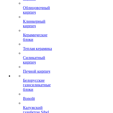
Облицовочный
кирпич
Клинкерный
кирпич
Керамические
блоки
Теплая керамика
Силикатный
кирпич
Печной кирпич
Белорусские
газосиликатные
блоки
Bonolit
Калужский
газобетон Sibel