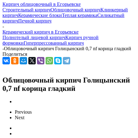
Кирпич облицовочный в Егорьевске
Строительный кирпич
Облицовочный кирпич
Клинкерный
кирпич
Керамические блоки
Теплая керамика
Силикатный
кирпич
Печной кирпич
-
Керамический кирпич в Егорьевске
Полнотелый лицевой кирпич
Кирпич ручной
формовки
Гиперпрессованный кирпич
-
Облицовочный кирпич Голицынский 0,7 nf корица гладкий
Поделиться
Облицовочный кирпич Голицынский
0,7 nf корица гладкий
Previous
Next